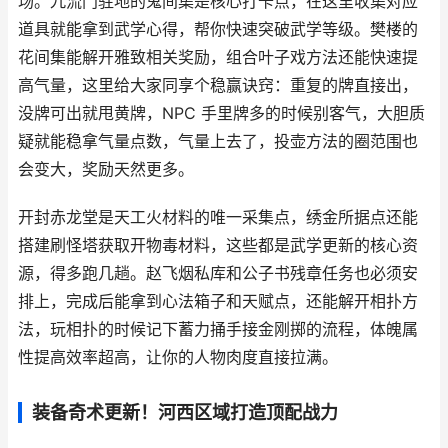
场。九流门驻地的鬼间集是核心打卡点，在这里收集对应
道具就能拿到武学心得，帮你快速突破武学等级。樊楼的
花间集能解开雅致相关奖励，组合叶子戏方法还能快速提
高气量，这里给大家同享个稳赢诀窍：重复的牌直接出，
没牌可出就甩黄牌，NPC 手里牌多的时候别客气，大胆质
疑就能稳拿气量点数，气量上去了，投壶方法的圈范围也
会变大，奖励天然更多。
开封赤龙堂是天工火材料的唯一采集点，绣金所据点还能
搭建刷怪塔获取开物毒材料，这些都是武学更新的核心资
源，得多跑几趟。赵飞烟私库和公子书残章任务也必须安
排上，完成后能拿到心法箱子和天赋点，还能解开相扑方
法，玩相扑的时候记下蓄力捅手接金刚掷的流程，体魄属
性提高效率超高，让你的人物肉度直接拉满。
装备奇术更新！河西区域打造顶配战力