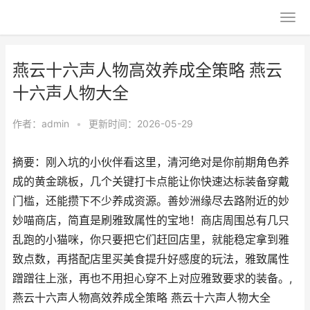
燕云十六声人物高效养成全策略 燕云
十六声人物大全
作者：
admin
•
更新时间：2026-05-29
摘要：刚入坑的小伙伴看这里，清河绝对是你前期角色养
成的黄金跳板，几个关键打卡点能让你快速达标装备穿戴
门槛，还能攒下不少养成资源。善妙洲缘尽去路附近的妙
妙喵商店，简直是刷雅致属性的宝地！商店周围总有几只
乱跑的小猫咪，你只要把它们赶回店里，就能稳定拿到雅
致点数，再搭配店里买美食提升好感度的玩法，雅致属性
蹭蹭往上涨，再也不用担心穿不上对应雅致要求的装备。,
燕云十六声人物高效养成全策略 燕云十六声人物大全