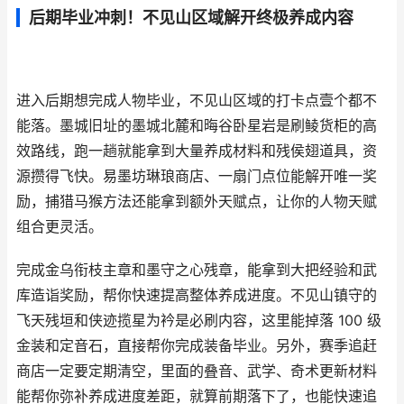
后期毕业冲刺！不见山区域解开终极养成内容
进入后期想完成人物毕业，不见山区域的打卡点壹个都不
能落。墨城旧址的墨城北麓和晦谷卧星岩是刷鲮货柜的高
效路线，跑一趟就能拿到大量养成材料和残侯翅道具，资
源攒得飞快。易墨坊琳琅商店、一扇门点位能解开唯一奖
励，捕猎马猴方法还能拿到额外天赋点，让你的人物天赋
组合更灵活。
完成金乌衔枝主章和墨守之心残章，能拿到大把经验和武
库造诣奖励，帮你快速提高整体养成进度。不见山镇守的
飞天残垣和侠迹揽星为衿是必刷内容，这里能掉落 100 级
金装和定音石，直接帮你完成装备毕业。另外，赛季追赶
商店一定要定期清空，里面的叠音、武学、奇术更新材料
能帮你弥补养成进度差距，就算前期落下了，也能快速追