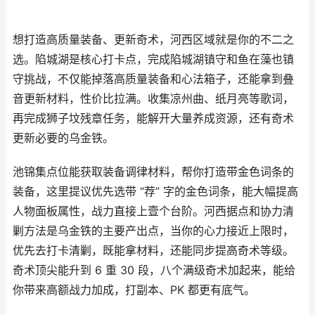
想打造高质量装备、更新奇术，河西区域就是你的不二之
选。陷城湖是核心打卡点，完成陷城湖镇守和鱼在藻也镇
守挑战，不仅能掉落高质量装备和心法箱子，还能拿到叠
音更新材料，性价比拉满。收集凉州曲、纸月亮等歌词，
再完成狮子坟残章任务，能解开大量养成资源，还有奇术
更新必要的乌金铁。
池锦集点位能获取装备调律材料，帮你打造带金色词条的
装备，这里提议优先选带 “荐” 字的金色词条，能大幅提高
人物面板属性，战力直接上壹个台阶。河西据点和协力清
剿方法是乌金铁的主要产出点，当你的心力接近上限时，
优先去打卡清剿，既能拿材料，还能同步提高奇术等级。
奇术顶尖能升到 6 重 30 段，八个满级奇术加起来，能给
你带来高额战力加成，打副本、PK 都更有底气。