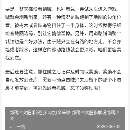
要是一整天都没看到贼，也别着急，尝试从头进入游戏，
贼就会刷新出来。还有一种情况是贼跑到了地图的边角位
置，被树木或者装饰物挡住了一半身体，这时候就得仔细
检查地图边缘，别让它偷偷溜掉。另外，用道路铺满整个
城镇也是个好办法，由于贼只会在有路的地方走，不会穿
墙或者踩水，这样它的移动路线就会更清晰，咱们更容易
找到它。
最后还要注意，抓住贼之后记得及时领取奖励，奖励不会
自动发放到仓库，需要手动点击贼消失后留下的那个小包
裹才能拿到，可别光顾着抓贼，忘了领奖励哦！
部落冲突肥羊识别和攻打全策略 部落冲突肥猫解说部落冲
突
« 上一篇
2026-06-02