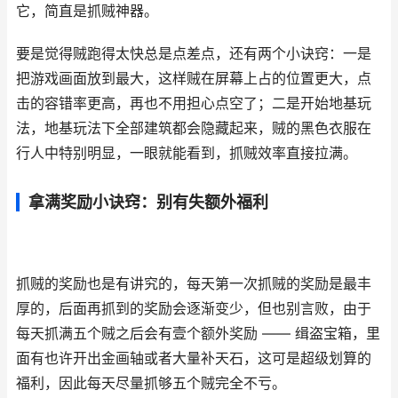
它，简直是抓贼神器。
要是觉得贼跑得太快总是点差点，还有两个小诀窍：一是
把游戏画面放到最大，这样贼在屏幕上占的位置更大，点
击的容错率更高，再也不用担心点空了；二是开始地基玩
法，地基玩法下全部建筑都会隐藏起来，贼的黑色衣服在
行人中特别明显，一眼就能看到，抓贼效率直接拉满。
拿满奖励小诀窍：别有失额外福利
抓贼的奖励也是有讲究的，每天第一次抓贼的奖励是最丰
厚的，后面再抓到的奖励会逐渐变少，但也别言败，由于
每天抓满五个贼之后会有壹个额外奖励 —— 缉盗宝箱，里
面有也许开出金画轴或者大量补天石，这可是超级划算的
福利，因此每天尽量抓够五个贼完全不亏。