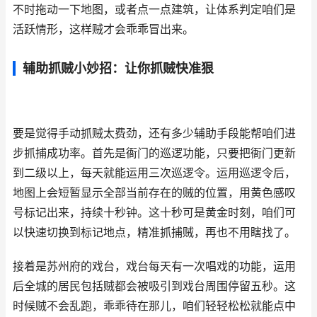
不时拖动一下地图，或者点一点建筑，让体系判定咱们是
活跃情形，这样贼才会乖乖冒出来。
辅助抓贼小妙招：让你抓贼快准狠
要是觉得手动抓贼太费劲，还有多少辅助手段能帮咱们进
步抓捕成功率。首先是衙门的巡逻功能，只要把衙门更新
到二级以上，每天就能运用三次巡逻令。运用巡逻令后，
地图上会短暂显示全部当前存在的贼的位置，用黄色感叹
号标记出来，持续十秒钟。这十秒可是黄金时刻，咱们可
以快速切换到标记地点，精准抓捕贼，再也不用瞎找了。
接着是苏州府的戏台，戏台每天有一次唱戏的功能，运用
后全城的居民包括贼都会被吸引到戏台周围停留五秒。这
时候贼不会乱跑，乖乖待在那儿，咱们轻轻松松就能点中