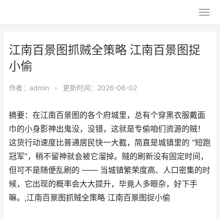
江南百景图抓贼全策略 江南百景图捉
小偷
作者：
admin
•
更新时间：2026-06-02
摘要：在江南百景图的各个府城里，总有个穿黑衣服戴面
巾的小身影神出鬼没，没错，这就是专偷咱们资源的贼！
这货行动速度比普通居民快一大截，简直是城镇里的 “短跑
冠军”，稍不留神就会被它溜掉。贼的刷新没有固定时间，
但可不是随便乱刷的 —— 当城镇繁荣度高、人口密集的时
候，它出现的概率会大大提升，毕竟人多眼杂，好下手
嘛。,江南百景图抓贼全策略 江南百景图捉小偷