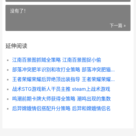
没有了！
下一篇 »
延伸阅读
江南百景图抓贼全策略 江南百景图捉小偷
部落冲突肥羊识别和攻打全策略 部落冲突肥猫解说部落冲突
王者荣耀荣耀后羿绝顶出装指导 王者荣耀荣耀后羿称号
战术STG游戏新人干员主推 steam上战术游戏
鸣潮前期卡牌大师获得全策略 潮鸣出现的集数
后羿嫦娥情侣搭配升分策略 后羿和嫦娥情侣名