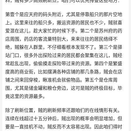
料，贼有多少高频刷新点，咱们可以优先排查这些地方：
第壹个是应天府的码头附近，尤其是停靠船只的那片空地
上。这里来往的船只多，搬运资源的居民也不少，贼就喜
爱混在这儿，趁大家忙的时候下手。第二个是苏州府的药
店周围，药店的客流量特别大，来来往往的居民络绎不
绝，贼躲在人群里，不仔细看根本发现不了。第三个是驿
站门口，很多外出探险过来的居民都会聚集在这儿，贼经
常趁乱出现，偷偷摸走探险带过来的资源。第四个是繁盛
度高的商业街，比如摆满各种店铺的那几条路，贼会在店
铺之间来回穿梭，瞅准机会就偷物品。第五个是仓库周
围，尤其是储金罐和粮仓旁边，这可是贼的终极目标，毕
竟这里的资源最多。
除了刷新位置，贼的刷新频率还跟咱们的在线情形有关。
连续在线超过十五分钟后，贼出现的概率会明显增加，但
要是一直挂机不动，贼反而不太容易出现。因此咱们得时