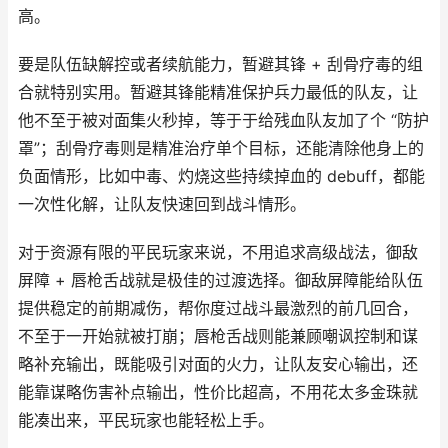
高。
要是队伍缺解控或者续航能力，暂避其锋 + 刮骨疗毒的组
合就特别实用。暂避其锋能精准保护兵力最低的队友，让
他不至于被对面集火秒掉，等于于给残血队友加了个 “防护
罩”；刮骨疗毒则是精准治疗单个目标，还能清除他身上的
负面情形，比如中毒、灼烧这些持续掉血的 debuff，都能
一次性化解，让队友快速回到战斗情形。
对于资源有限的平民玩家来说，不用追求高级战法，御敌
屏障 + 唇枪舌战就是极佳的过渡选择。御敌屏障能给队伍
提供稳定的前期减伤，帮你度过战斗最激烈的前几回合，
不至于一开始就被打崩；唇枪舌战则能兼顾嘲讽控制和谋
略补充输出，既能吸引对面的火力，让队友安心输出，还
能靠谋略伤害补点输出，性价比超高，不用花太多金珠就
能凑出来，平民玩家也能轻松上手。