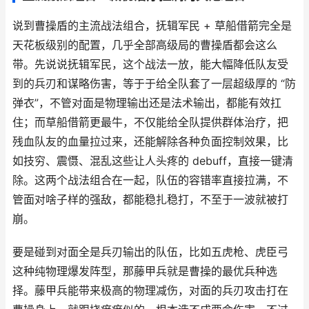
说到曹操盾的主流战法组合，抚辑军民 + 草船借箭完全是
天花板级别的配置，几乎全部高级局的曹操盾都会这么
带。先说说抚辑军民，这个战法一放，能大幅降低队友受
到的兵刃和谋略伤害，等于于给全队套了一层超级厚的 “防
弹衣”，不管对面是物理输出还是法术输出，都能有效扛
住；而草船借箭更最牛，不仅能给全队提供群体治疗，把
残血队友的血量拉过来，还能解除各种负面控制效果，比
如技穷、震慑、混乱这些让人头疼的 debuff，直接一键清
除。这两个战法组合在一起，队伍的容错率直接拉满，不
管面对啥子样的强敌，都能稳扎稳打，不至于一波就被打
崩。
要是碰到对面全是兵刃输出的队伍，比如五虎枪、虎臣弓
这种纯物理爆发阵型，那藤甲兵就是曹操的最优兵种选
择。藤甲兵能带来极高的物理减伤，对面的兵刃攻击打在