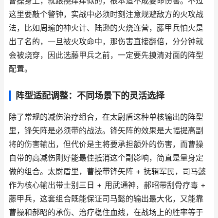
曹操身上，就跟挠痒痒似的，根本造不成要命伤害。不过
这里要敲个警钟，实战中必须时刻注意规避敌方的火攻战
法，比如周瑜的神火计、陆逊的火烧连营，藤甲兵怕火是
出了名的，一旦被火攻命中，那伤害直接翻倍，分分钟就
会被烧穿，因此选藤甲兵之前，一定要先摸清对面的阵型
配置。
阵型适配调整：不同场景下的灵活选择
除了常规的减伤治疗组合，在太尉盾这种单核输出的阵型
里，锋矢阵是必须带的战法。锋矢阵的效果是大幅提高副
将的伤害输出，但代价是主将要承担额外的伤害，而曹操
自带的高减伤刚好能最佳抵消这个副影响，简直是量身定
做的组合。太尉盾里，曹操带锋矢阵 + 抚辑军民，司马懿
作为核心输出带士别三日 + 用武通神，郝昭带刮骨疗毒 +
藤甲兵，这套组合既能保证司马懿的输出最大化，又能靠
曹操和郝昭的承伤、治疗稳住血线，在战场上的胜率等于