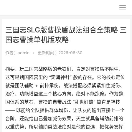
三国志SLG版曹操盾战法组合全策略 三
国志曹操单机版攻略
作者：
admin
•
更新时间：2026-06-30
摘要：玩三国志战略版的老铁们，肯定对曹操盾不陌生，
这可是魏国阵营里的 “定海神针” 般的存在。它的核心定位
就是团队辅助 + 前排承伤，战法搭配必须紧紧扣住减伤、
治疗、功能增益这三个核心方向，绝对不能跑偏。作为魏
国体系的基石，曹操的自带战法 “乱世奸雄” 简直是神技
—— 既能给全队提供群体增伤，让队友的输出直接上一个
台阶，还能给自己叠加减伤效果，天生就具备辅助前排的
双重优势，所以辅助类战法绝对是他的首选，把优势发挥