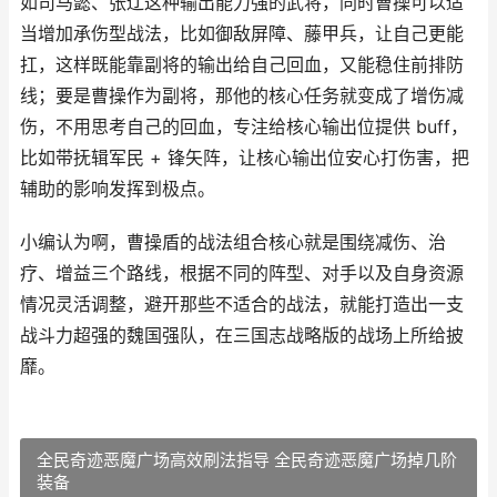
如司马懿、张辽这种输出能力强的武将，同时曹操可以适
当增加承伤型战法，比如御敌屏障、藤甲兵，让自己更能
扛，这样既能靠副将的输出给自己回血，又能稳住前排防
线；要是曹操作为副将，那他的核心任务就变成了增伤减
伤，不用思考自己的回血，专注给核心输出位提供 buff，
比如带抚辑军民 + 锋矢阵，让核心输出位安心打伤害，把
辅助的影响发挥到极点。
小编认为啊，曹操盾的战法组合核心就是围绕减伤、治
疗、增益三个路线，根据不同的阵型、对手以及自身资源
情况灵活调整，避开那些不适合的战法，就能打造出一支
战斗力超强的魏国强队，在三国志战略版的战场上所给披
靡。
全民奇迹恶魔广场高效刷法指导 全民奇迹恶魔广场掉几阶
装备