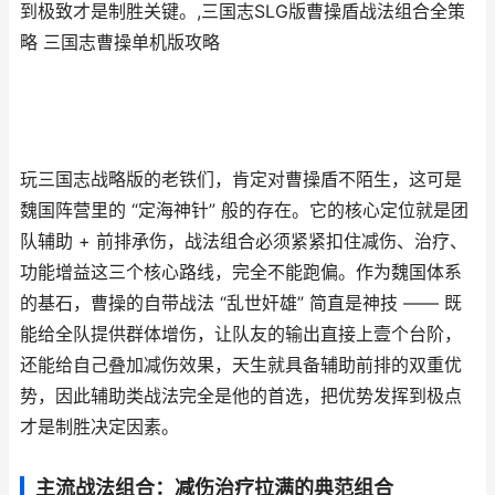
到极致才是制胜关键。,三国志SLG版曹操盾战法组合全策
略 三国志曹操单机版攻略
玩三国志战略版的老铁们，肯定对曹操盾不陌生，这可是
魏国阵营里的 “定海神针” 般的存在。它的核心定位就是团
队辅助 + 前排承伤，战法组合必须紧紧扣住减伤、治疗、
功能增益这三个核心路线，完全不能跑偏。作为魏国体系
的基石，曹操的自带战法 “乱世奸雄” 简直是神技 —— 既
能给全队提供群体增伤，让队友的输出直接上壹个台阶，
还能给自己叠加减伤效果，天生就具备辅助前排的双重优
势，因此辅助类战法完全是他的首选，把优势发挥到极点
才是制胜决定因素。
主流战法组合：减伤治疗拉满的典范组合