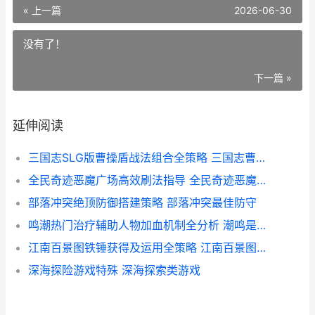
« 上一篇
2026-06-30
没有了！
下一篇 »
延伸阅读
三国志SLG版曹操盾战法组合全策略 三国志曹操单机版攻略
全民奇迹恶魔广场高效刷法指导 全民奇迹恶魔广场掉几阶装备
部落冲突绝顶防御搭建策略 部落冲突最佳防守
鸣潮热门治疗辅助人物加血机制全分析 潮鸣是啥意思
江南百景图铁锤获得及运用全策略 江南百景图铁锤子
深海探险游戏特殊 深海探索类游戏