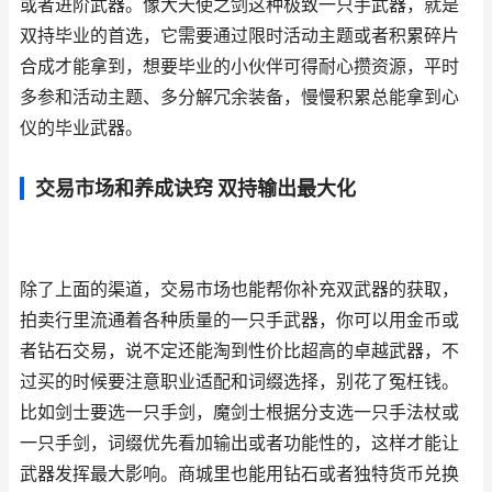
或者进阶武器。像大天使之剑这种极致一只手武器，就是
双持毕业的首选，它需要通过限时活动主题或者积累碎片
合成才能拿到，想要毕业的小伙伴可得耐心攒资源，平时
多参和活动主题、多分解冗余装备，慢慢积累总能拿到心
仪的毕业武器。
交易市场和养成诀窍 双持输出最大化
除了上面的渠道，交易市场也能帮你补充双武器的获取，
拍卖行里流通着各种质量的一只手武器，你可以用金币或
者钻石交易，说不定还能淘到性价比超高的卓越武器，不
过买的时候要注意职业适配和词缀选择，别花了冤枉钱。
比如剑士要选一只手剑，魔剑士根据分支选一只手法杖或
一只手剑，词缀优先看加输出或者功能性的，这样才能让
武器发挥最大影响。商城里也能用钻石或者独特货币兑换