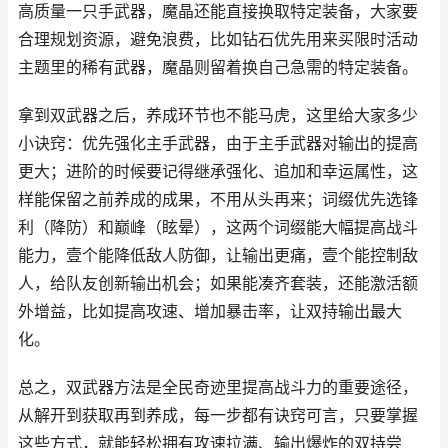
高质量一只手武器，魔晶还能直接换取特定装备，大家要
合理规划资源，避免浪费，比如钻石优先用来买限时活动
主题里的稀有武器，魔晶则留着换自己急需的特定装备。
拿到双武器之后，养成环节也不能马虎，这里给大家多少
小诀窍：优先强化主手武器，由于主手武器对输出的提高
更大；进阶的时候要记得继承强化、追加和幸运属性，这
样能保留之前养成的成果，不用从头再来；词缀优先选锋
利（降防）和巅峰（眩晕），这两个词缀能大幅提高战斗
能力，壹个能降低敌人防御，让输出更痛，壹个能控制敌
人，给队友创新输出机会；如果能凑齐套装，还能激活额
外增益，比如提高攻速、增加暴击率，让双持输出最大
化。
总之，双武器方法是全民奇迹里提高战斗力的重要途径，
从解开到获取再到养成，每一步都有诀窍可言，只要掌握
这些方式，就能轻松拥有攻速拉满、输出爆炸的双持尝