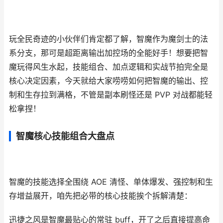
玩全民奇迹的小伙伴们肯定都了解，智魔作为魔剑士的法
系分支，那可是超距离输出加控场的全能好手！想要把智
魔玩得风生水起，技能组合、加点逻辑和实战节拍完全是
核心决定因素，今天就给大家唠唠如何把智魔的输出、控
制和生存拉到满格，不管是副本刷怪还是 PVP 对战都能轻
松拿捏！
智魔核心技能组合大盘点
智魔的技能选择全围绕 AOE 清怪、单体爆发、强控制和生
存增益展开，咱先把必带的核心技能挨个拆解清楚：
迅捷之风是智魔最贴心的常驻 buff，开了之后直接提高命