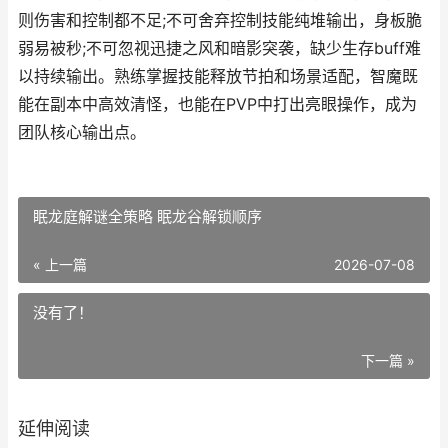
则伤害和控制都不足;不可舍弃控制技能纯堆输出，身板脆
弱易被秒;不可忽视迅捷之风和暗影突袭，缺少生存buff难
以持续输出。熟练掌握技能释放节拍和场景适配，智魔既
能在副本中高效清怪，也能在PVP中打出亮眼操作，成为
团队核心输出点。
眠龙庭解谜全策略 眠龙谷解锁顺序
« 上一篇
2026-07-08
没有了！
下一篇 »
延伸阅读