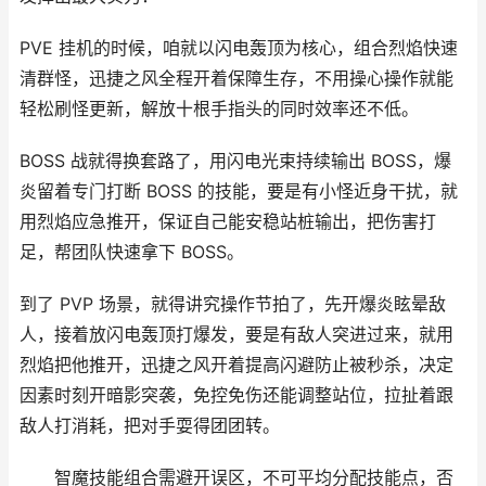
PVE 挂机的时候，咱就以闪电轰顶为核心，组合烈焰快速
清群怪，迅捷之风全程开着保障生存，不用操心操作就能
轻松刷怪更新，解放十根手指头的同时效率还不低。
BOSS 战就得换套路了，用闪电光束持续输出 BOSS，爆
炎留着专门打断 BOSS 的技能，要是有小怪近身干扰，就
用烈焰应急推开，保证自己能安稳站桩输出，把伤害打
足，帮团队快速拿下 BOSS。
到了 PVP 场景，就得讲究操作节拍了，先开爆炎眩晕敌
人，接着放闪电轰顶打爆发，要是有敌人突进过来，就用
烈焰把他推开，迅捷之风开着提高闪避防止被秒杀，决定
因素时刻开暗影突袭，免控免伤还能调整站位，拉扯着跟
敌人打消耗，把对手耍得团团转。
智魔技能组合需避开误区，不可平均分配技能点，否