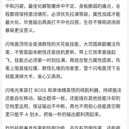
中和闪避，最佳化解智魔命中不足、身板脆弱的痛点，全
程都得保持激活情形，必须优先拉满等级，属性加成才能
最大化，毕竟输出再高打不中也白搭，生存不够刚进场就
暴毙更没意义。
闪电轰顶完全是清群怪的天花板技能，大范围高额魔法伤
害，不管是副本刷怪还是挂机更新，带上它效率直接起
飞，技能点必须第一时刻拉满，再组合智力属性提高，伤
害上限直接拉爆，群怪扎堆的场景里，壹个闪电轰顶下去
就能清掉大半，省心又高效。
闪电光束是打 BOSS 和单体精英怪的续航利器，持续施法
还能自在移动，输出稳得一批，还能插在其他技能冷却的
空档里运用，保证输出不中断，再也不用担心技能真空期
里只能平 A 划水，把每一秒的输出都利用起来。
烈焰技能兼具伤害和防御功能，不仅有范围伤害，还能把