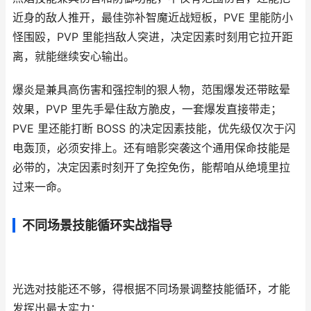
近身的敌人推开，最佳弥补智魔近战短板，PVE 里能防小
怪围殴，PVP 里能挡敌人突进，决定因素时刻用它拉开距
离，就能继续安心输出。
爆炎是兼具高伤害和强控制的狠人物，范围爆发还带眩晕
效果，PVP 里先手晕住敌方脆皮，一套爆发直接带走；
PVE 里还能打断 BOSS 的决定因素技能，优先级仅次于闪
电轰顶，必须安排上。还有暗影突袭这个通用保命技能是
必带的，决定因素时刻开了免控免伤，能帮咱从绝境里拉
过来一命。
不同场景技能循环实战指导
光选对技能还不够，得根据不同场景调整技能循环，才能
发挥出最大实力：