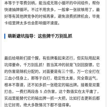
本等于于零费剑柄，能当成无限小循环的中间组件，帮你
快速抽牌循环。不过不用贪多，一般拿一张就够用了，最
好等有其他牌竞争的时候再拿，避免浪费抓牌机会，毕竟
卡组里牌太多也会影响循环速度。
萌新避坑指导：这些牌千万别乱抓
最后给萌新们提个醒，有些牌看起来还行，但实际用起来
坑得要命，千万别乱抓！首当其冲的就是飞剑回旋镖，它
的伤害是随机分配的，对面要是有三个怪，万一它全打在
三血小怪身上，那等于白打，稳定性太差，完全靠运气，
根本不靠谱，还不如多抓一张稳定的输出牌。接着是双重
打击，一费打两段各 5 点伤害，这个数值实在太平庸了，
实战里能替代它的输出牌一抓一大把，比如打击更新后都
比它好用，绝大多数情况下都不值得拿。