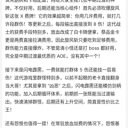
说完删牌和卡组配置，再给大家主推几张中期过渡的神
牌，不仅好用，后期还能当核心组件！首先必须吹爆旋风
斩这张 X 费牌！它的效果超简单：你用几许费用，就打几
许段群伤！等更新之后，每段输出直接涨到 8 伤！这代战
士的获费手段特别多，放血改成了白卡随便拿，祭品金卡
更是两费直接拉满费用，因此旋风斩只要吃到足够费用，
群伤能力直接爆炸，不管是清小怪还是打 boss 都好用，
完全是中期过渡最优质的 AOE，没有其中一个！
接下来是闪电霹雳，一费就能打群体 5 伤还能挂一层易
伤！这代游戏里群怪特别多，以前不起眼的老卡直接翻身
当大哥！尤其是拿到 “凶恶” 之后，闪电霹雳还能模仿剑柄
的功能，加入后期循环体系，前期抓一张既能当过渡输
出，快速清掉群怪，后期还有上升空间，简直是性价比之
王！
还有怨恨也值得一提！在常驻放血加费的情况下，怨恨基