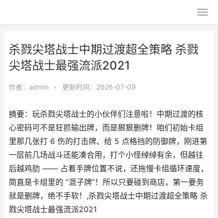
杀戮尖塔战士中期过渡超全策略 杀戮
尖塔战士最强流派2021
作者：
admin
•
更新时间：2026-07-09
摘要：玩杀戮尖塔战士的小伙伴们注意啦！中期过渡的核
心密码可不是狂抓输出牌，而是狠狠删牌！咱们初始卡组
里那几张打 6 伤的打击牌、给 5 点格挡的防御牌，刚进第
一层前几场战斗还能凑合用，打个小怪绰绰有余，但越往
后越鸡肋 —— 占着手牌位置不说，还拖慢卡组循环速度，
简直是卡组里的 “混子牌”！所以只要碰到商店，第一要务
就是删牌，绝不手软！,杀戮尖塔战士中期过渡超全策略 杀
戮尖塔战士最强流派2021