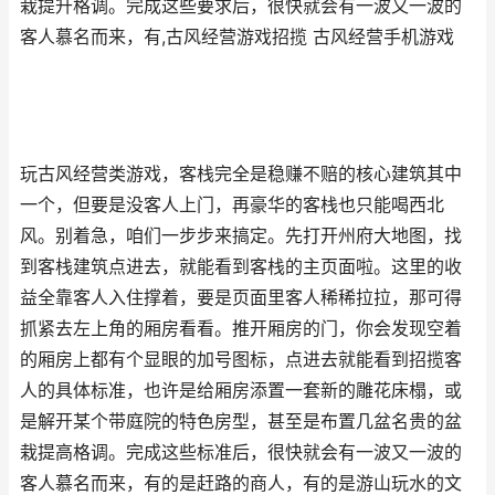
栽提升格调。完成这些要求后，很快就会有一波又一波的
客人慕名而来，有,古风经营游戏招揽 古风经营手机游戏
玩古风经营类游戏，客栈完全是稳赚不赔的核心建筑其中
一个，但要是没客人上门，再豪华的客栈也只能喝西北
风。别着急，咱们一步步来搞定。先打开州府大地图，找
到客栈建筑点进去，就能看到客栈的主页面啦。这里的收
益全靠客人入住撑着，要是页面里客人稀稀拉拉，那可得
抓紧去左上角的厢房看看。推开厢房的门，你会发现空着
的厢房上都有个显眼的加号图标，点进去就能看到招揽客
人的具体标准，也许是给厢房添置一套新的雕花床榻，或
是解开某个带庭院的特色房型，甚至是布置几盆名贵的盆
栽提高格调。完成这些标准后，很快就会有一波又一波的
客人慕名而来，有的是赶路的商人，有的是游山玩水的文