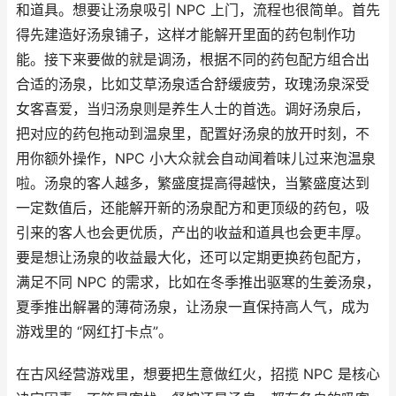
和道具。想要让汤泉吸引 NPC 上门，流程也很简单。首先
得先建造好汤泉铺子，这样才能解开里面的药包制作功
能。接下来要做的就是调汤，根据不同的药包配方组合出
合适的汤泉，比如艾草汤泉适合舒缓疲劳，玫瑰汤泉深受
女客喜爱，当归汤泉则是养生人士的首选。调好汤泉后，
把对应的药包拖动到温泉里，配置好汤泉的放开时刻，不
用你额外操作，NPC 小大众就会自动闻着味儿过来泡温泉
啦。汤泉的客人越多，繁盛度提高得越快，当繁盛度达到
一定数值后，还能解开新的汤泉配方和更顶级的药包，吸
引来的客人也会更优质，产出的收益和道具也会更丰厚。
要是想让汤泉的收益最大化，还可以定期更换药包配方，
满足不同 NPC 的需求，比如在冬季推出驱寒的生姜汤泉，
夏季推出解暑的薄荷汤泉，让汤泉一直保持高人气，成为
游戏里的 “网红打卡点”。
在古风经营游戏里，想要把生意做红火，招揽 NPC 是核心