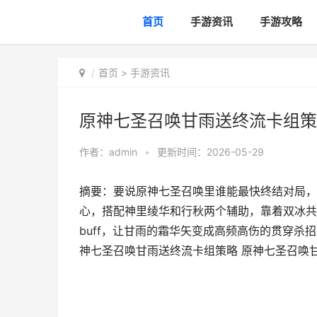
首页
手游资讯
手游攻略
首页
>
手游资讯
原神七圣召唤甘雨送终流卡组策
作者：
admin
•
更新时间：2026-05-29
摘要：要说原神七圣召唤里谁能最快终结对局，
心，搭配神里绫华和行秋两个辅助，靠着双冰共
buff，让甘雨的霜华矢变成高频高伤的贯穿杀
神七圣召唤甘雨送终流卡组策略 原神七圣召唤