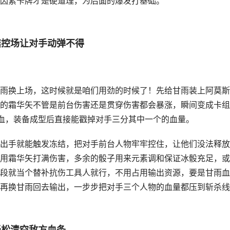
因素卡牌才是硬道理，为后面的爆发打基础。
结控场让对手动弹不得
雨换上场，这时候就是咱们用劲的时候了！先给甘雨装上阿莫斯
的霜华矢不管是前台伤害还是贯穿伤害都会暴涨，瞬间变成卡组
半血，装备成型后直接能戳掉对手三分其中一个的血量。
出手就能触发冻结，把对手前台人物牢牢控住，让他们没法释放
用霜华矢打满伤害，多余的骰子用来元素调和保证冰骰充足，或
段就当个替补抗伤工具人就行，不用占用输出资源，要是甘雨血
再换甘雨回去输出，一步步把对手三个人物的血量都压到斩杀线
轻松清空敌方血条