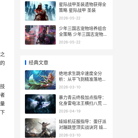
星际战甲圣装遗物获得全
策略 星际战甲 圣装
2026-05-22
少年三国志宠物培养组合
全策略 少年三国志宠物上
阵和护佑哪个重要
2026-05-22
之
经典文章
的
绝地求生跳伞速度全分
析：从平飞到精准落地的
进阶诀窍 绝地求生跳伞速
技
2026-03-10
度设置
者
暴力青云终极加点指导：
化身雷电法王横扫八荒 暴
量
力青云技能加点
2026-04-19
下
娃娃机征服指导：蛋仔派
对蹦跳登顶实战诀窍 娃娃
机游戏视频
2026-03-10