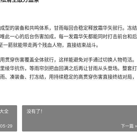
成型的装备和共鸣体系，甘雨每回合稳定释放霜华矢就行。冻结
唯此一心的后台伤害加成，每一发霜华矢都能同时打击前台和后
甚至一箭就能带走两个残血人物，直接结束战斗。
用贯穿伤害覆盖全体就行，这样能避免对手通过切换人物苟活。
里绫华抗伤，等雨帘剑把血回满之后再让甘雨从头登场。整套打
雨、凑装备、打冻结，用持续稳定的高贯穿伤害直接终结对局，
大全
没有了！
-05-29
下一篇 