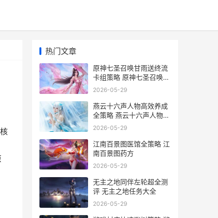
热门文章
原神七圣召唤甘雨送终流
卡组策略 原神七圣召唤甘
雨血量
2026-05-29
燕云十六声人物高效养成
全策略 燕云十六声人物大
全
2026-05-29
核
江南百景图医馆全策略 江
南百景图药方
原
2026-05-29
无主之地同伴左轮超全测
评 无主之地任务大全
2026-05-29