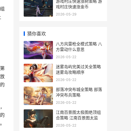
游戏村庄快速涨树策略 游
戏村庄快速涨金币
组
2026-05-29
让
猜你喜欢
八方风雷枪全模式策略 八
方雷动什么意思
2026-05-22
迷雾岛屿完美过关全策略
第
迷雾岛攻略顺序
放
2026-05-22
的
部落冲突布城全策略 部落
冲突布兵策略
2026-05-22
，
江南百景图太极图绝顶组
的
合策略 江南百景图太监
。
2026-05-22