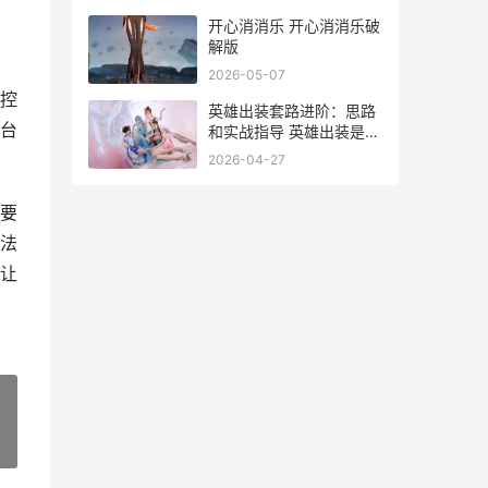
开心消消乐 开心消消乐破
解版
2026-05-07
控
英雄出装套路进阶：思路
台
和实战指导 英雄出装是什
么意思
2026-04-27
要
法
让
»