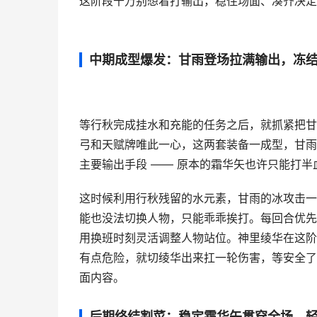
这阶段千万别想着打输出，稳住场面、凑齐决定
中期成型爆发：甘雨登场拉满输出，冻
等行秋完成挂水和充能的任务之后，就抓紧把甘
弓和天赋牌唯此一心，这两套装备一成型，甘雨
主要输出手段 —— 原本的霜华矢也许只能打
这时候利用行秋残留的水元素，甘雨的冰攻击一
能也没法切换人物，只能乖乖挨打。每回合优先
用换班时刻灵活调整人物站位。神里绫华在这阶
有点危险，就切绫华出来扛一轮伤害，等安全了
面内容。
后期终结割菜：稳定霜华矢贯穿全场，