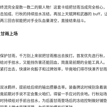
终流完全是数一数二的狠人物！这套卡组把甘雨当成完全核心，
加成、行秋的持续挂水冻结，再加上天赋牌和武器的 buff，
两三回合就能把对手全队血量清空，直接结束战斗。
让甘雨上场
保护甘雨，千万别上来就把甘雨推出去挨打。首发优先选行秋，
给对手挂水，又能挡伤害还能回血，简直是前期的全能工具人。
紧打出去，快速补充骰子和过牌效率，毕竟咱们得尽快凑齐甘雨
双冰羁绊，提前给后续的输出攒暴击率。装备牌这时候别急着装
竟前期对手说不定会集火咱们，得留一手应对的余地。行秋站场
时持续给对手前台挂水，为后面甘雨登场后的冻结控制做好铺垫