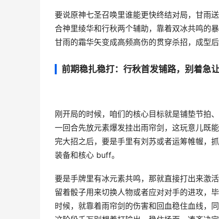
要说原神七圣召唤里谁能更快终结对局，甘雨送
合神里绫华和行秋两个辅助，靠着双冰共鸣的暴击
甘雨的霜华矢变成高频高伤的贯穿杀招，成型后
前期稳扎稳打：行秋首发铺路，别着急
刚开局的时候，咱们的核心目标就是铺垫节拍、
一回合先放元素爆发挂出雨帘剑，这玩意儿既能
完大招之后，要是手里有刘苏或者运筹帷幄，抓
装备和核心 buff。
要是手牌里有冰元素共鸣，那就直接打出来激活
留着骰子用来切换人物或者应对对手的进攻，毕
时候，就靠着雨帘剑的伤害和回血稳住血线，同