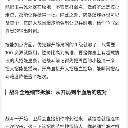
能把卫兵死死定在原地，不管是打弱点、做破解还是拉扯
走位，都能让你稳得一批。除此之外，防暴爆炸器也可以
备壹个，它的大范围爆炸能强制让卫兵倒地，给你争取到
真贵的输出时刻。
技能加点方面，优先解开静滞网的 1 级就够了，只需要
100 资源就能用，性价比高到离谱。要是你身上有超载协
议的大招能量条，进战斗前记得先把周围的小怪清干净，
把大招能量攒满，开局直接开大招压血控场，能瞬间把战
斗难度降低壹个档次。
战斗全程细节拆解：从开局到半血后的应对
战斗一开始，卫兵会直接朝你冲刺过来，紧接着就是连续
三次砍击，这三下连招的节拍快得惊人，你必须抓准时机