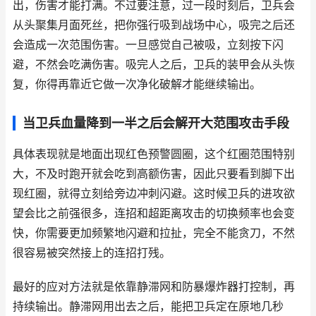
出，伤害才能打满。不过要注意，过一段时刻后，卫兵会
从头聚集月面死丝，把你强行吸到战场中心，吸完之后还
会造成一次范围伤害。一旦感觉自己被吸，立刻按下闪
避，不然会吃满伤害。吸完人之后，卫兵的装甲会从头恢
复，你得再靠近它做一次净化破解才能继续输出。
当卫兵血量降到一半之后会解开大范围攻击手段
具体表现就是地面出现红色预警圆圈，这个红圈范围特别
大，不及时跑开就会吃到高额伤害，因此只要看到脚下出
现红圈，就得立刻给旁边冲刺闪避。这时候卫兵的进攻欲
望会比之前强很多，连招和超距离攻击的切换频率也会变
快，你需要更加频繁地闪避和拉扯，完全不能贪刀，不然
很容易被突然接上的连招打残。
最好的应对方法就是依靠静滞网和防暴爆炸器打控制，再
持续输出。静滞网用出去之后，能把卫兵定在原地几秒