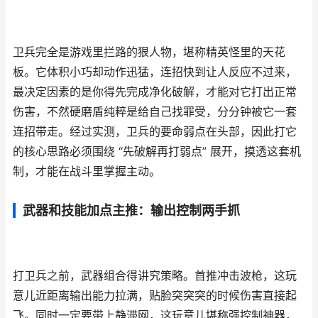
卫兵完全是游戏里拦路的狠人物，堪称精英怪里的天花
板。它体积小巧却动作迅猛，连招快到让人反应不过来，
最决定因素的是你得先完成净化破解，才能对它打出正常
伤害，不然硬磨盾纯粹是给自己找罪受，分分钟被它一套
连招带走。经过实测，卫兵的要命弱点在头部，因此打它
的核心思路必须围绕 “先破解再打弱点” 展开，摸透这套机
制，才能在战斗里掌握主动。
武器和技能加点主推：输出控制两手抓
打卫兵之前，武器组合得讲究策略。首推冲击波枪，这玩
意儿近距离输出能力拉满，贴脸突突突的时候伤害直接起
飞。同时一定要带上静滞网，这玩意儿堪称强控制神器，