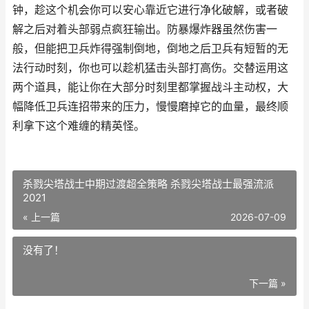
钟，趁这个机会你可以安心靠近它进行净化破解，或者破
解之后对着头部弱点疯狂输出。防暴爆炸器虽然伤害一
般，但能把卫兵炸得强制倒地，倒地之后卫兵有短暂的无
法行动时刻，你也可以趁机猛击头部打高伤。交替运用这
两个道具，能让你在大部分时刻里都掌握战斗主动权，大
幅降低卫兵连招带来的压力，慢慢磨掉它的血量，最终顺
利拿下这个难缠的精英怪。
杀戮尖塔战士中期过渡超全策略 杀戮尖塔战士最强流派
2021
« 上一篇
2026-07-09
没有了！
下一篇 »