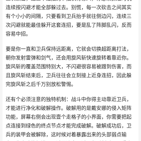
连续按闪避才能全部躲过去。别慌，每一次砍击之间其实
有个小小的间隔，只要看到卫兵抬手就往侧边闪，连续三
次闪避就能最佳躲开这套连招，要是乱了阵脚乱闪，反而
容易中招。
要是你一直和卫兵保持远距离，它就会切换超距离打法，
朝你发射雷弹和剑气，还会用旋风斩快速旋转着靠近你。
旋风斩的覆盖范围特别大，不闪避很容易被蹭到伤害，而
且旋风斩结束后，卫兵往往会立刻接上近身连招，因此躲
完旋风斩之后千万别放松警惕。
还有个必须注意的独特机制：战斗中你得主动靠近卫兵，
才能进行净化和破解操作。破解用的是戴安娜的侵入矩阵
功能，屏幕右侧会出现壹个走格子的小界面，你需要把起
点连接到绿色的终点节点才能完成破解。破解成功后，卫
兵的装甲会被解除，这时候对着暴露出来的头部弱点输