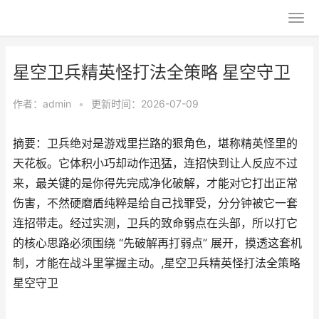
星空卫兵精英怪打法全策略 星空守卫
作者：
admin
•
更新时间：2026-07-09
摘要：卫兵绝对是游戏里拦路的狠角色，堪称精英怪里的
天花板。它体积小巧却动作迅猛，连招快到让人反应不过
来，最关键的是你得先完成净化破解，才能对它打出正常
伤害，不然硬磨盾纯粹是给自己找罪受，分分钟被它一套
连招带走。经过实测，卫兵的致命弱点在头部，所以打它
的核心思路必须围绕 “先破解再打弱点” 展开，摸透这套机
制，才能在战斗里掌握主动。,星空卫兵精英怪打法全策略
星空守卫