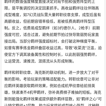
羁绊的数值强度梯度直接决定对局节拍和强势阵型的上
限，是平衡调控的决定因素抓手。高收益羁绊往往伴随高
成型难度，如7幻灵战队需大量转职纹章支撑，成型后虽有
高额收益，但前期容错率极低，易被低费高羁绊阵型压
制。反之，低费易成型羁绊（如3约德尔人、2枪手）前期
强度可控，适合过渡，避免前期节拍过快导致弱势玩家直
接出局。当部分羁绊强度超标时，会打破这种梯度平衡，
如曾有赛季炼金羁绊叠层收益过高，导致“收菜流”泛滥，迫
使官方下调其装备属性和控制时长，以此削弱强势羁绊，
让运营流、速推流、混搭流从头形成制衡。
羁绊和转职纹章、海克斯的联动机制，进一步放大了对平
衡的影响，考验玩家的策略适配能力。转职纹章可让非对
应羁绊英雄获取羁绊效果，例如合成机甲纹章给前排英
雄，快速凑齐4机甲羁绊，弥补高费棋子难抽的短板。海克
斯则能强化羁绊效果或提供额外羁绊层数，如“羁绊之心”可
让特定羁绊+1层数，助力玩家提前成型核心阵型。这种联