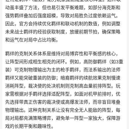
动虽丰盛了方法，但也易引发平衡难题，如部分海克斯和
强势羁绊叠加后强度超模，导致对局胜负过度依赖运气。
因此，官方会持续优化羁绊和联动机制的数值，例如调整
未来战士羁绊的经验获取制度，放缓前期节拍，确保策略
和运气在对局中占比均衡。
羁绊的克制关系体系是维持对局博弈性和平衡感的核心，
让阵型间形成相生相克的闭环。例如，高防御羁绊（如3重
装）可克制物理输出为主的枪手羁绊，而法系输出的法师
羁绊又能突破重装的防御；暗裔羁绊的续航效果克制慢速
消耗阵型，裁决使的处决机制则克制高血量前排阵型。玩
家需根据对手羁绊选择适配阵型，如面对机甲前排时，优
先选择带真正伤害的裁决使或高爆发法师，而非盲目堆叠
物理输出。这种克制关系让没有完全无人能敌的阵型，每
局对局都充满策略博弈，避免单一阵型一家独大，保障游
戏的长期平衡和趣味性。