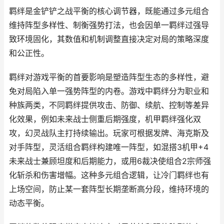
羁绊是金铲铲之战平衡的核心调节器，既能通过多元组合
维持阵型多样性、制衡强势打法，也会因单一羁绊过强导
致环境固化，其数值和机制调整直接决定对局的策略深度
和公正性。
羁绊对游戏平衡的首要影响是塑造阵型生态的多样性，避
免对局陷入单一强势阵型的内卷。游戏中羁绊分为职业和
种族两类，不同羁绊提供攻击、防御、续航、控制等差异
化效果，例如未来战士侧重后期强度，机甲羁绊强化双
攻，幻灵战队主打持续输出。玩家可根据发牌、海克斯及
对手阵型，灵活组合羁绊构建唯一阵型，如混搭3机甲+4
未来战士兼顾坦度和后期能力，或用6裁决使组合2宗师强
化斩杀和伤害增幅。这种多元组合逻辑，让冷门羁绊也有
上场空间，防止某一套阵型长期垄断高分段，维持环境的
动态平衡。