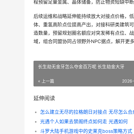
程预留足量金属、晶体储备，防止物资短缺中断
后续运维和战略延伸能持续放大对接点价格，低
体、重氢高阶点位提高产出，对接科研类建筑可
造数量，预留规划圈名额应对突发稀有点位、战
域，组合同盟协同占领野外NPC据点，解开更
长生劫无金牙怎么夺金百万呢 长生劫金大牙
« 上一篇
2026
延伸阅读
怎么建立无尽的拉格朗日对接点 无尽怎么合
光遇个人如果去禁阁终点如何走 光遇如何