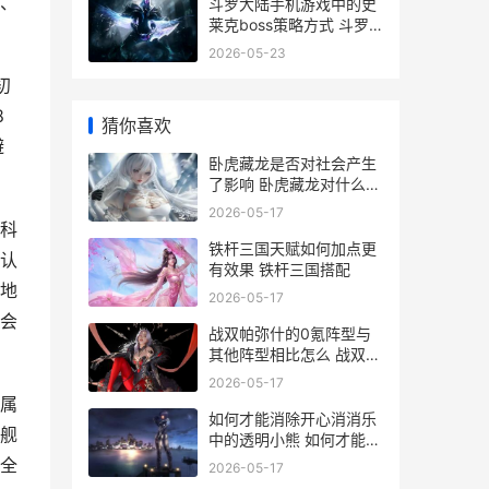
、
斗罗大陆手机游戏中的史
莱克boss策略方式 斗罗
大陆手机游戏下载
2026-05-23
初
8
猜你喜欢
避
卧虎藏龙是否对社会产生
了影响 卧虎藏龙对什么下
联
2026-05-17
科
铁杆三国天赋如何加点更
认
有效果 铁杆三国搭配
地
2026-05-17
会
战双帕弥什的0氪阵型与
其他阵型相比怎么 战双帕
弥什的工作室
2026-05-17
属
如何才能消除开心消消乐
舰
中的透明小熊 如何才能消
除开心的情绪
全
2026-05-17