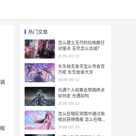
热门文章
怎么建立无尽的拉格朗日
对接点 无尽怎么合成?
2026-05-23
长生劫无金牙怎么夺金百
万呢 长生劫金大牙
2026-05-23
调
光遇个人如果去禁阁终点
如何走 光遇如何
2026-05-23
怎么在暗区突围中通过电
视台获得情报 怎么在暗区
突围开挂
2026-05-23
程