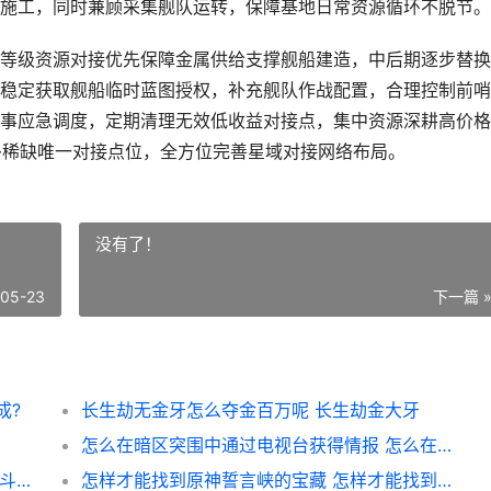
施工，同时兼顾采集舰队运转，保障基地日常资源循环不脱节。
等级资源对接优先保障金属供给支撑舰船建造，中后期逐步替换
稳定获取舰船临时蓝图授权，补充舰队作战配置，合理控制前哨
事应急调度，定期清理无效低收益对接点，集中资源深耕高价格
多稀缺唯一对接点位，全方位完善星域对接网络布局。
没有了！
-05-23
下一篇 
成?
长生劫无金牙怎么夺金百万呢 长生劫金大牙
怎么在暗区突围中通过电视台获得情报 怎么在暗区突围开挂
斗罗大陆手机游戏中的史莱克boss策略方式 斗罗大陆手机游戏下载
怎样才能找到原神誓言峡的宝藏 怎样才能找到原来登录过的抖音号