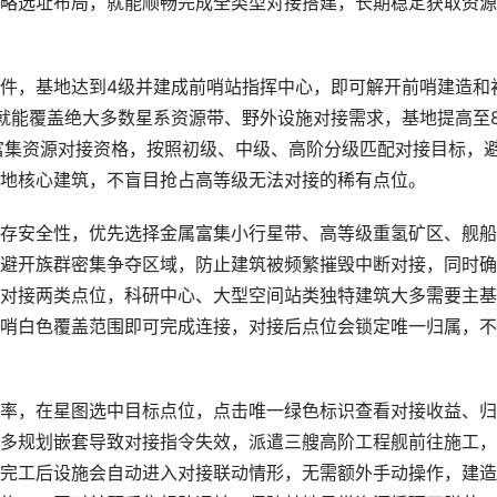
略选址布局，就能顺畅完成全类型对接搭建，长期稳定获取资源
件，基地达到4级并建成前哨站指挥中心，即可解开前哨建造和
就能覆盖绝大多数星系资源带、野外设施对接需求，基地提高至
富集资源对接资格，按照初级、中级、高阶分级匹配对接目标，
地核心建筑，不盲目抢占高等级无法对接的稀有点位。
存安全性，优先选择金属富集小行星带、高等级重氢矿区、舰船
避开族群密集争夺区域，防止建筑被频繁摧毁中断对接，同时确
对接两类点位，科研中心、大型空间站类独特建筑大多需要主基
哨白色覆盖范围即可完成连接，对接后点位会锁定唯一归属，不
率，在星图选中目标点位，点击唯一绿色标识查看对接收益、归
多规划嵌套导致对接指令失效，派遣三艘高阶工程舰前往施工，
完工后设施会自动进入对接联动情形，无需额外手动操作，建造