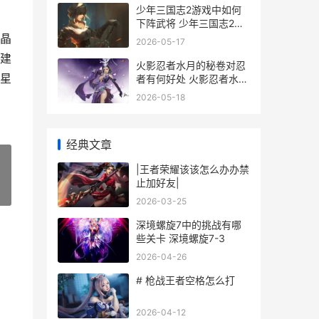
少年三国志2游戏中如何
下阵武将 少年三国志2游
戏下载
晶
2026-05-17
建
火影忍者水月的秘卷对忍
星
者有何好处 火影忍者水月
的哥哥是谁
2026-05-18
经典文章
|王者荣耀该该怎么办办禁
止加好友|
»
2026-03-25
深境螺旋7中的挑战有哪
些关卡 深境螺旋7-3
2026-04-26
# 枪战王者空格怎么打
2026-04-12