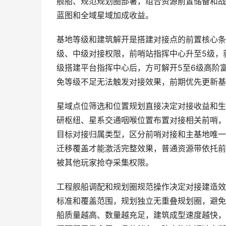
舰船、规范规划圈部署，组合资源前置储备和战
蓝图和全域星域加成收益。
基地等级和建筑解开是搭建对接点的前置核心条
级、中级对接权限，前哨站指挥中心升至5级，
级搭建平台指挥中心后，方可解开5至6级高阶
免等级不足无法触发对接效果，前期优先更新基
星域点位筛选和位置规划直接决定对接收益和生
研枢纽、星系交通咽喉位置布置对接相关前哨，
目标对接归属类型，区分前哨对接和主基地唯一
迁移覆盖才能激活完整效果，普通资源带依托前
被其他玩家抢夺采集权限。
工程舰船调配和规划圈规范操作决定对接建造效
标准和覆盖范围，规划独立无重叠规划圈，避免
船质量越高、数量越充足，建筑成型速度越快，