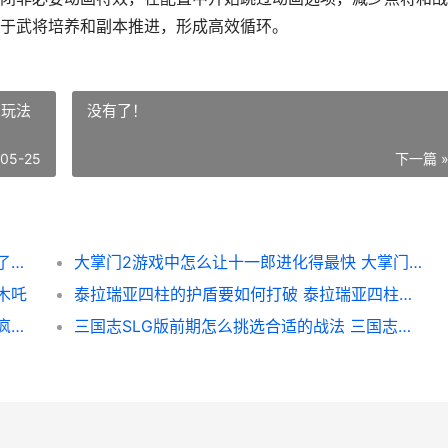
于武将培养和副本推进，形成高效循环。
2玩法
没有了！
-05-25
下一篇 
怎么跳过点将快速进行少年三国志游戏 跳过了快速开始
大掌门2游戏中怎么让十一郎进化得最快 大掌门2玩法攻略
木吒
泰拉瑞亚四柱的护盾要如何打破 泰拉瑞亚四柱怎么打 四柱顺序及掉落攻略
疯狂动物园的隐藏动物能不能适应驯服过程 疯狂动物园的隐藏动物怎么解锁
三国志SLG版前期怎么挑选合适的战法 三国志战略版slg