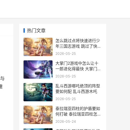
热门文章
怎么跳过点将快速进行少
年三国志游戏 跳过了快速
开始
2026-05-25
大掌门2游戏中怎么让十
一郎进化得最快 大掌门2
玩法攻略
2026-05-25
与
乱斗西游哪吒绝顶的阵型
速
要如何配 乱斗西游木吒
2026-05-25
泰拉瑞亚四柱的护盾要如
何打破 泰拉瑞亚四柱怎么
打 四柱顺序及掉落攻略
2026-05-24