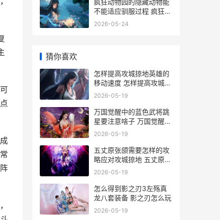
，
疯狂动物园的隐藏动物能
不能适应驯服过程 疯狂动
物园的隐藏动物怎么解锁
2026-05-24
复
主
猜你喜欢
怎样提高攻城掠地英雄的
移动速度 怎样提高攻城掠
可
地等级
2026-05-19
点
万国觉醒中的蓝色武将跳
星要注意啥子 万国觉醒最
值得培养的蓝将
2026-05-19
成
五丈原张颌需要怎样的攻
常
略应对攻城掠地 五丈原之
阵
战双方是谁
2026-05-19
怎么得到影之刃3左殇真
龙八套装备 影之刃怎么玩
，
2026-05-19
斗