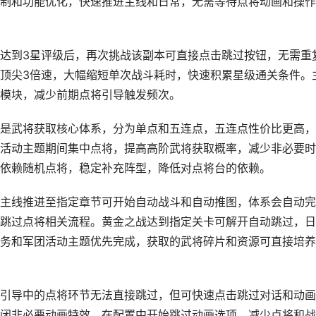
制和功能优化，快速推进主线和日常，无需等待点将动画和操作
达到3星评级后，再次挑战该副本可直接点击跳过按钮，无需重
顶尖3倍速，大幅缩短单次战斗耗时，快速积累星级通关条件。
模块，减少前期点将引导触发频次。
是武将获取核心体系，分为单点和五连点，五连点性价比更高，
活动主题期间集中点将，提高高阶武将获取概率，减少非必要时
依赖随机点将，稳定补充阵型，降低对点将台的依赖。
主线推进至指定章节可开始自动战斗和自动推图，体系会自动完
跳过点将相关流程。黄金之战达到指定关卡可解开自动跳过，日
务和军团活动主题优先完成，获取的武将碎片和资源可直接培养
引导中的点将环节无法直接跳过，但可快速点击跳过对话和动画
闭非必要动画特效，在配置中开始跳过动画选项，减少点将和战