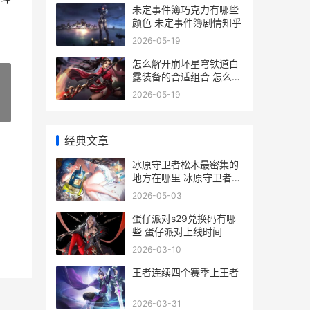
未定事件簿巧克力有哪些
颜色 未定事件簿剧情知乎
2026-05-19
怎么解开崩坏星穹铁道白
露装备的合适组合 怎么解
开崩坏星域之门
2026-05-19
»
经典文章
冰原守卫者松木最密集的
地方在哪里 冰原守卫者家
园布置
2026-05-03
蛋仔派对s29兑换码有哪
些 蛋仔派对上线时间
2026-03-10
王者连续四个赛季上王者
2026-03-31