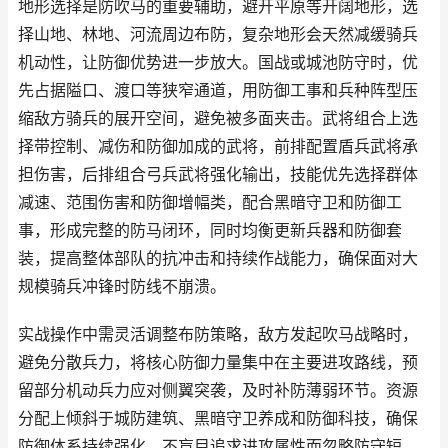
地形选择是防吹马的重要辅助，避开平原等开阔地形，选
择山地、林地、河流周边布防，复杂地形会天然减缓骑兵
机动性，让防御优势进一步放大。国战或城池防守时，优
先占据隘口、渡口等狭窄通道，用防御工事和兵种阵型压
缩敌方骑兵的展开空间，避免被多面夹击。武将组合上选
择带控制、减伤和防御加成的武将，前排配置盾兵武将承
担伤害，后排组合弓兵武将强化输出，技能优先选择群体
减速、范围伤害和防御增幅类，配合黑暗守卫和防御工
事，形成完整的防马闭环，同时均衡更新兵器和防御套
装，提高整体部队的抗冲击和持续作战能力，确保面对大
规模骑兵冲锋时防线不崩溃。
实战操作中需灵活调整布防策略，敌方发起吹马战略时，
避免分散兵力，将核心防御力量集中在主要进攻路线，预
留部分机动兵力应对侧翼突袭，及时补防薄弱环节。资源
分配上倾斜于城防建筑、黑暗守卫养成和防御科技，确保
防御体系持续强化，不盲目追求进攻属性而忽略防守短