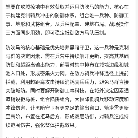
想要在攻城掠地中有效获取并运用防吹马的能力，核心在
于构建克制骑兵冲击的防御体系，组合唯一兵种、防御工
事、地形和武将组合，从兵种配置、建筑布局、战场操作
三方面同步用劲，即可稳定抵御敌方马队压制。
防吹马的核心基础是优先培养黑暗守卫，这一兵种是克制
马群的决定因素，需在兵营中持续解开更新，提高其基础
防御和超距离输出能力，部署时集中排布在城墙边缘和城
池入口处，形成密集火力网，在敌方骑兵冲锋途径上提前
拦截，利用超距离攻击持续消耗骑兵兵力，避免马群直接
突破城防。同时要解开防御工事科技，在城外决定因素通
道铺设拒马桩，组合陷阱组合，大幅降低骑兵移动速度和
冲锋伤害，让黑暗守卫有更充足的输出窗口，箭塔需更新
至高阶，布置在拒马后方，形成双层防御，对骑兵造成持
续范围伤害，强化整体拦截效果。