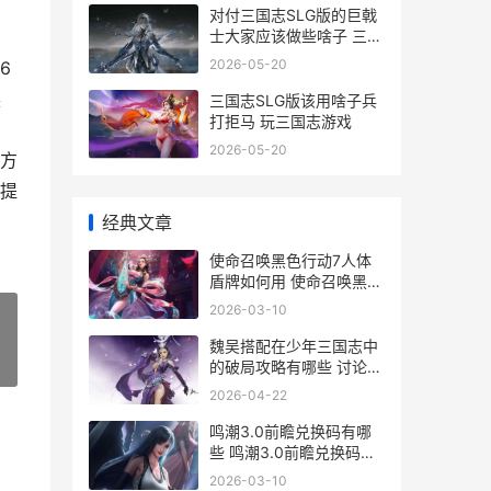
对付三国志SLG版的巨戟
士大家应该做些啥子 三国
志对战版
2026-05-20
6
换
三国志SLG版该用啥子兵
打拒马 玩三国志游戏
2026-05-20
方
提
经典文章
使命召唤黑色行动7人体
盾牌如何用 使命召唤黑色
行动6是第几部
2026-03-10
魏吴搭配在少年三国志中
»
的破局攻略有哪些 讨论下
魏吴混搭的最后一个将
2026-04-22
鸣潮3.0前瞻兑换码有哪
些 鸣潮3.0前瞻兑换码截
止时间
2026-03-10