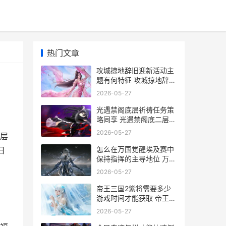
热门文章
攻城掠地辞旧迎新活动主
题有何特征 攻城掠地辞旧
迎新活动大奖怎么
2026-05-27
光遇禁阁底层祈祷任务策
略同享 光遇禁阁底二层冥
想
2026-05-27
层
怎么在万国觉醒埃及赛中
旧
保持指挥的主导地位 万国
觉醒怎么弄
2026-05-27
帝王三国2紫将需要多少
游戏时间才能获取 帝王三
国2一统怎么玩
2026-05-27