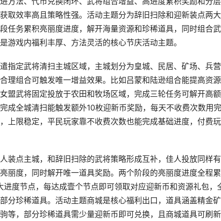
进方法、代币兑换闭环、武将组合增益、高进度累积奖励和分层
获取效率高且策略性强。活动主题分为辞旧扫除和迎新装点两大
段任务累积亮丽度进度，解开海量资源和珍稀道具，同时组合武
是游戏内福利丰厚、方法灵活的核心节庆活动主题。
遣指定武将清扫主城区域，主城划分为皇城、民居、矿场、兵营
合理组合可触发唯一增益效果。比如吕蒙和陆逊组合能提高资源
女盟武将固定投放于农田和牧场区域，完成三轮任务可解开高额
完成全城清扫能触发额外10枚迎新币奖励，每天不收费次数用
，上限稳定，平民玩家靠不收费次数也能完成基础进度，付费玩
人装点主城，和辞旧扫除的武将策略形成互补，佳人投放同样有
亮丽度，同时解开唯一道具奖励。两个阶段的亮丽度进度全程累
888五大进度节点，每达成壹个节点即可领取对应迎新币和资源礼包，
部分珍稀道具。活动主题商城是核心福利出口，道具涵盖精金矿
驹等，部分珍稀道具需少量迎新币即可兑换，且商城道具可刷新