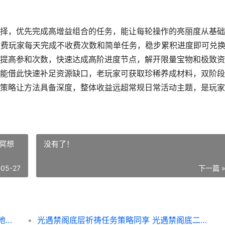
择，优先完成高增益组合的任务，能让每轮操作的亮丽度从基础
收费玩家每天完成不收费次数和简单任务，稳步累积进度即可兑
提高参和次数，快速达成高阶进度节点，解开限量宝物和极致资
能借此快速补足资源缺口，老玩家可获取珍稀养成材料，双阶段
策略让方法具备深度，整体收益远超常规日常活动主题，是玩家
冥想
没有了！
-05-27
下一篇 
攻城掠地辞旧迎新活动主题有何特征 攻城掠地辞旧迎新活动大奖怎么
光遇禁阁底层祈祷任务策略同享 光遇禁阁底二层冥想