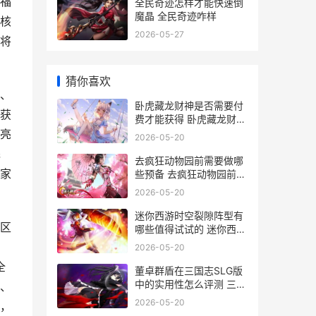
福
全民奇迹怎样才能快速倒
魔晶 全民奇迹咋样
核
2026-05-27
将
猜你喜欢
、
卧虎藏龙财神是否需要付
获
费才能获得 卧虎藏龙财神
到有什么窍门
亮
2026-05-20
完
去疯狂动物园前需要做哪
家
些预备 去疯狂动物园前期
怎么玩
2026-05-20
迷你西游时空裂隙阵型有
区
哪些值得试试的 迷你西游
关卡掉落表
2026-05-20
全
董卓群盾在三国志SLG版
中的实用性怎么评测 三国
、
志战略版群盾怎么搭配董
2026-05-20
，
卓群盾战法组合攻略