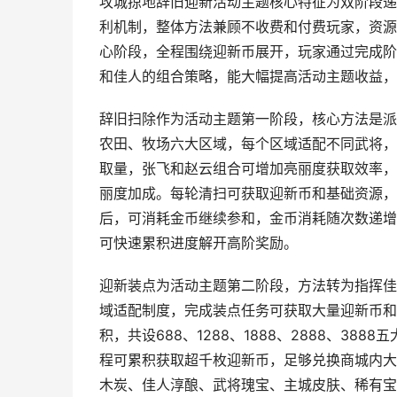
攻城掠地辞旧迎新活动主题核心特征为双阶段递
利机制，整体方法兼顾不收费和付费玩家，资源
心阶段，全程围绕迎新币展开，玩家通过完成阶
和佳人的组合策略，能大幅提高活动主题收益，
辞旧扫除作为活动主题第一阶段，核心方法是派
农田、牧场六大区域，每个区域适配不同武将，
取量，张飞和赵云组合可增加亮丽度获取效率，
丽度加成。每轮清扫可获取迎新币和基础资源，
后，可消耗金币继续参和，金币消耗随次数递增
可快速累积进度解开高阶奖励。
迎新装点为活动主题第二阶段，方法转为指挥佳
域适配制度，完成装点任务可获取大量迎新币和
积，共设688、1288、1888、2888、3
程可累积获取超千枚迎新币，足够兑换商城内大
木炭、佳人淳酿、武将瑰宝、主城皮肤、稀有宝