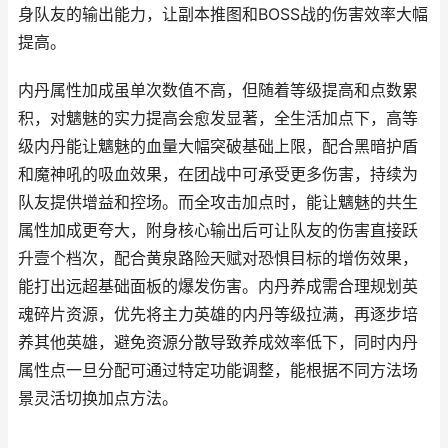
身队友的输出能力，让副本推图和BOSS战的伤害效率大幅
提高。
内丹属性加成虽单次数值不高，但随着等级提高和点数累
积，对魑魅的实力提高会愈发显著，全生活加点下，高等
级内丹能让魑魅的血量大幅突破基础上限，配合黑暗护盾
和魔神吼的吸血效果，在团战中可承受更多伤害，持续为
队友提供增益和控场。而全攻击加点时，能让魑魅的共生
属性加成更夸大，附身核心输出后可让队友的伤害直接跃
升壹个档次，配合黄泉路险天赋对恐惧目标的增伤效果，
能打出远超基础面板的爆发伤害。内丹养成需合理规划英
魂碎片资源，优先将主力英雄的内丹等级拉满，再逐步培
养其他英雄，避免资源分散导致养成效率低下，同时内丹
属性点一旦分配可通过特定功能调整，能根据不同方法场
景灵活切换加点方法。