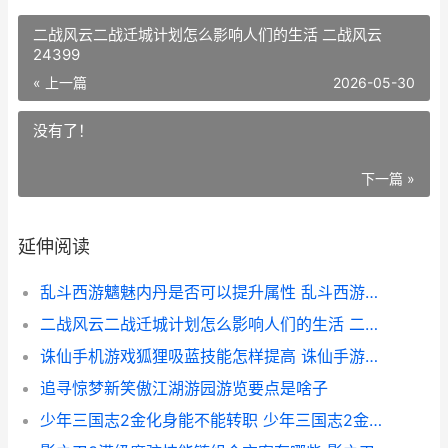
二战风云二战迁城计划怎么影响人们的生活 二战风云
24399
« 上一篇
2026-05-30
没有了！
下一篇 »
延伸阅读
乱斗西游魑魅内丹是否可以提升属性 乱斗西游魅魉
二战风云二战迁城计划怎么影响人们的生活 二战风云24399
诛仙手机游戏狐狸吸蓝技能怎样提高 诛仙手游有狐妥妥
追寻惊梦新笑傲江湖游园游览要点是啥子
少年三国志2金化身能不能转职 少年三国志2金玉锚币最多能换多少船币