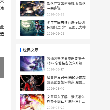
木
部落冲突如何盖城墙 部落
冲突步骤
浊
2026-06-25
少年三国志神行夏侯惇列
此
传如何过 少年三国志大神
造
2026-06-25
经典文章
忘仙装备洗资质需要啥子
材料 忘仙装备怎么升级
2026-06-17
»
魔兽世界时光服60级前超
距离武器如何挑选 魔兽世
界时光服官网入口
2026-03-10
文章深入了解：该该怎么
办办小编认为‘崩坏三》游
戏中修改角色名字？
2026-03-29