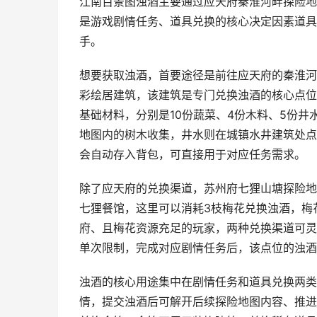
江南百景图浊酒主要通过应天府秦淮河畔探险地
是游戏剧情任务、道具兑换的核心决定因素道具
手。
想要获取浊酒，首要途径是前往应天府的秦淮河
彩绘居建筑，该建筑是专门兑换浊酒的核心点位
基础材料，分别是10份蔬菜、4份木料、5份
地图内的树木收集，井水则在城镇水井建筑处点
会自动存入背包，可直接用于对应任务需求。
除了应天府的兑换渠道，苏州府七狸山塘探险地
七狸餐馆，这里可以消耗3枝梅花兑换浊酒，梅
府、且梅花资源充足的玩家，两种兑换渠道可灵
单次限制，完成对应剧情任务后，该点位的浊酒
浊酒的核心用途集中在剧情任务和道具兑换两类
情，提交浊酒后可解开后续探险地图内容、推进