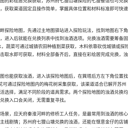
图的彩绘居兑换获取，苏州府七狸山塘探险的七狸餐馆也可兑换
，获取渠道固定且操作简单，掌握具体位置和材料标准即可快速
畔探险地图，先通过主地图驿站进入探险玩法，找到地图右下角
，进入后就能在兑换列表中找到浊酒选项。兑换浊酒需要筹备固
井水，蔬菜可通过城镇农田种植割菜获取，木料依靠砍伐城镇或探
击取水即可获取，材料全部备齐后，直接在彩绘居完成兑换，浊
图也能获取浊酒，进入该探险地图后，在巽塔后方左下角位置找
花可通过探险地图内的梅花树采集获取，该渠道适合已解开苏州
活选择，满足不同阶段的道具需求。两个探险地图的浊酒兑换均
兑换入口会关闭，无需重复寻找。
场景，应天府秦淮河畔的修桥工人任务，是最常用到浊酒的核心
主线剧情；苏州府七狸山塘兑换的浊酒，还能在惬意金仔的店铺