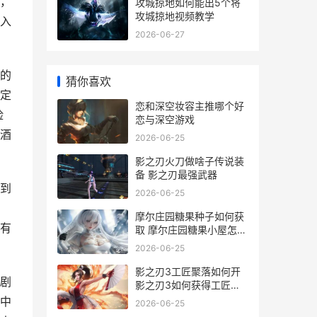
，
攻城掠地如何能出5个将
攻城掠地视频教学
入
2026-06-27
的
猜你喜欢
定
恋和深空妆容主推哪个好
险
恋与深空游戏
酒
2026-06-25
影之刃火刀做啥子传说装
备 影之刃最强武器
到
2026-06-25
摩尔庄园糖果种子如何获
有
取 摩尔庄园糖果小屋怎么
获得
2026-06-25
影之刃3工匠聚落如何开
剧
影之刃3如何获得工匠钥
匙
中
2026-06-25