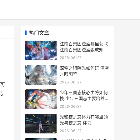
热门文章
江南百景图浊酒哪里获取
江南百景图浊酒酿成知兄
惦念
2026-06-27
深空之眼陵光如何玩 深空
之眼图鉴
2026-06-27
可
少年三国志核心主将如何
兄
换 少年三国志主要培养什
么
2026-06-27
光和夜之恋体力在哪里领
光与夜之恋 体力
2026-06-27