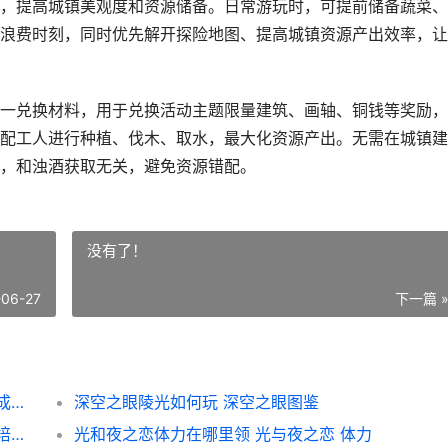
，提高城镇美观度和资源储备。日常游玩时，可提前储备蔬菜、
浪费时刻，同时优先解开探险地图、提高城镇资源产出效率，让
一兑换材料，用于兑换活动主题限量建筑、画轴、铜钱等奖励，
配工人进行种植、伐木、取水，最大化资源产出。无需在城镇建
，和浊酒获取无关，避免资源错配。
没有了！
-06-27
下一篇 
江南百景图浊酒哪里获取 江南百景图浊酒酿成知兄惦念
深空之眼陵光如何玩 深空之眼图鉴
少年三国志核心主将如何换 少年三国志主要培养什么
光和夜之恋体力在哪里领 光与夜之恋 体力