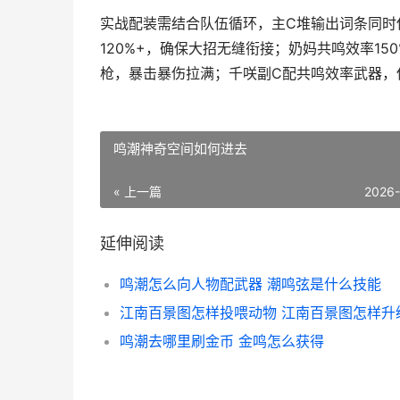
实战配装需结合队伍循环，主C堆输出词条同时
120%+，确保大招无缝衔接；奶妈共鸣效率1
枪，暴击暴伤拉满；千咲副C配共鸣效率武器，
鸣潮神奇空间如何进去
« 上一篇
2026
延伸阅读
鸣潮怎么向人物配武器 潮鸣弦是什么技能
江南百景图怎样投喂动物 江南百景图怎样升
鸣潮去哪里刷金币 金鸣怎么获得