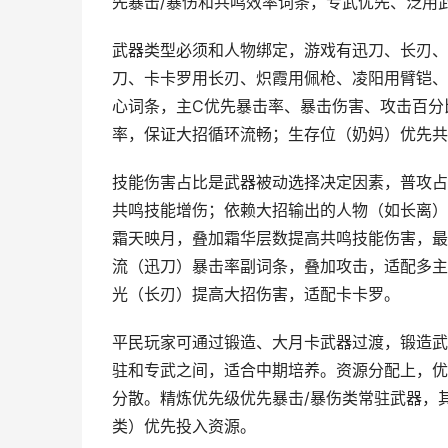
先暴击/暴伤和共鸣效率词条，专武优先、泛用
武器类型必须和人物绑定，游戏有迅刀、长刃、
刀、卡卡罗用长刃、炽霞用佩枪、凌阳用臂铠、
心词条，主C优先暴击率、暴击伤害、攻击百分
率，保证大招循环流畅；生存位（奶妈）优先共
技能伤害占比是武器被动选择决定因素，普攻占
共鸣技能增伤；依赖大招输出的人物（如长离）
霜天映月，叠加霜华层数提高共鸣技能伤害，最
流（迅刀）暴击率副词条，叠加攻击，适配多主
光（长刃）提高大招伤害，适配卡卡罗。
平民玩家可通过锻造、大月卡武器过渡，锻造武
驻和专武之间，适合中期培养。资源分配上，优
分散。精炼优先级优先暴击/暴伤类常驻武器，
类）优先投入资源。