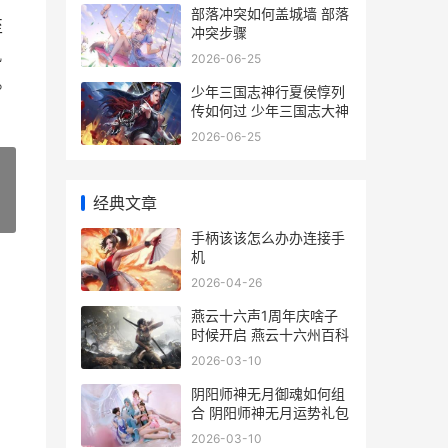
部落冲突如何盖城墙 部落
至
冲突步骤
佩
2026-06-25
。
少年三国志神行夏侯惇列
传如何过 少年三国志大神
2026-06-25
经典文章
»
手柄该该怎么办办连接手
机
2026-04-26
燕云十六声1周年庆啥子
时候开启 燕云十六州百科
2026-03-10
阴阳师神无月御魂如何组
合 阴阳师神无月运势礼包
2026-03-10