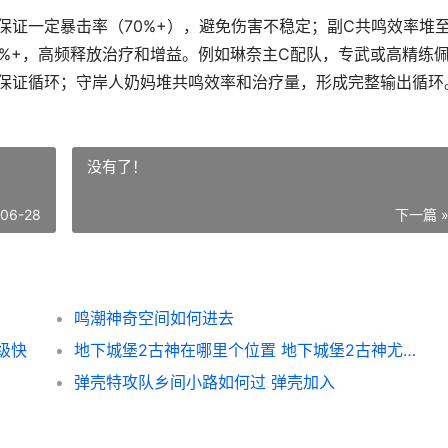
保证一定暴击率（70%+），避免伤害不稳定；副C共鸣效率堆
50%+，高频释放治疗和增益。例如琳奈主C配队，专武或高精练
保证循环；守岸人奶妈堆共鸣效率和治疗量，形成完整输出循环
没有了！
-06-28
下一篇 
鸣潮神奇空间如何进去
级快
地下城堡2古神在哪里个位置 地下城堡2古神尤尔攻略
弹壳特攻队乡间小路如何过 弹壳加入