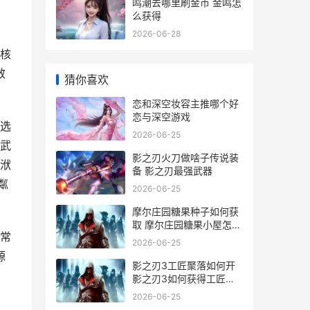
鸣潮去哪里刷金币 金鸣怎
么获得
2026-06-28
核
效
猜你喜欢
恋和深空妆容主推哪个好
恋与深空游戏
选
2026-06-25
武
影之刃火刀做啥子传说装
洑
备 影之刃最强武器
粼
2026-06-25
摩尔庄园糖果种子如何获
取 摩尔庄园糖果小屋怎么
常
获得
2026-06-25
源
影之刃3工匠聚落如何开
影之刃3如何获得工匠钥
匙
2026-06-25