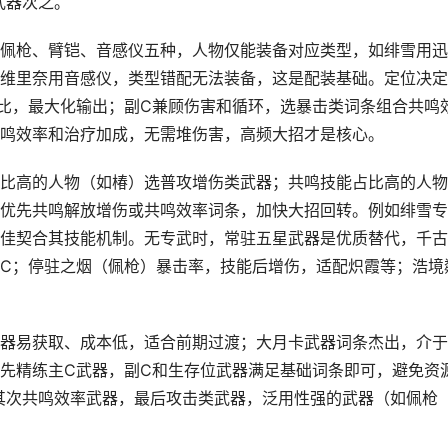
武器次之。
佩枪、臂铠、音感仪五种，人物仅能装备对应类型，如绯雪用迅
维里奈用音感仪，类型错配无法装备，这是配装基础。定位决定
比，最大化输出；副C兼顾伤害和循环，选暴击类词条组合共鸣
鸣效率和治疗加成，无需堆伤害，高频大招才是核心。
比高的人物（如椿）选普攻增伤类武器；共鸣技能占比高的人物
优先共鸣解放增伤或共鸣效率词条，加快大招回转。例如绯雪专
佳契合其技能机制。无专武时，常驻五星武器是优质替代，千古
C；停驻之烟（佩枪）暴击率，技能后增伤，适配炽霞等；浩境
器易获取、成本低，适合前期过渡；大月卡武器词条杰出，介于
先精练主C武器，副C和生存位武器满足基础词条即可，避免资
其次共鸣效率武器，最后攻击类武器，泛用性强的武器（如佩枪