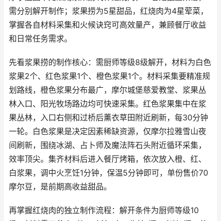
需分别解开制作；浆果捞为5星甜品，红烧肉为4星荤菜，
掌握各自材料采集和火候诀窍可高效量产，兼顾餐厅收益
和日常任务需求。
先看浆果捞的制作核心：需厨师等级8级解开，材料为白色
浆果2个、红色浆果1个、橙色浆果1个。材料采集要精准规
划路线，橙色浆果分布最广，摩尔城堡慈爱教堂、浆果丛
林入口、阳光牧场路边均可快速采集。红色浆果集中在浆
果丛林，入口右侧和过桥后薰衣草田附近刷新，每30分钟
一轮。白色浆果是决定因素稀缺资源，仅摩尔拉雅雪山夜
间刷新，围绕冰湖、占卜师及魔法阵石头附近循环采集，
效率顶尖。集齐材料后进入餐厅烤箱，依次放入橙、红、
白浆果，调中火烹饪1分钟，保温5分钟即可，单份售价70
摩尔豆，是前期高收益甜品。
再掌握红烧肉的独立制作流程：解开条件为厨师等级10