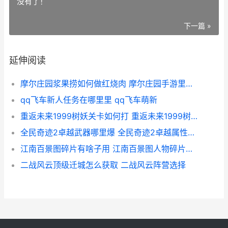
没有了！
下一篇 »
延伸阅读
摩尔庄园浆果捞如何做红烧肉 摩尔庄园手游里浆果捞
qq飞车新人任务在哪里里 qq飞车萌新
重返未来1999树妖关卡如何打 重返未来1999树洞内
全民奇迹2卓越武器哪里爆 全民奇迹2卓越属性怎么选
江南百景图碎片有啥子用 江南百景图人物碎片作用
二战风云顶级迁城怎么获取 二战风云阵营选择