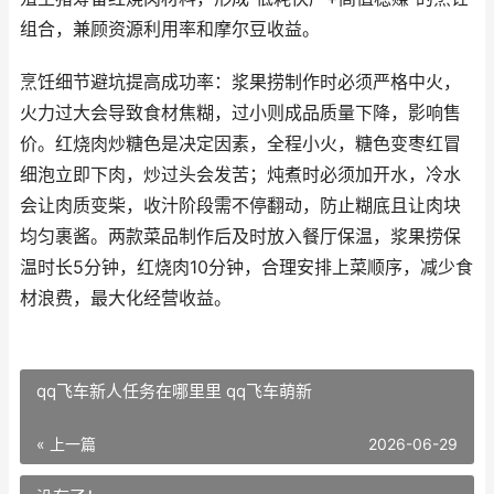
组合，兼顾资源利用率和摩尔豆收益。
烹饪细节避坑提高成功率：浆果捞制作时必须严格中火，
火力过大会导致食材焦糊，过小则成品质量下降，影响售
价。红烧肉炒糖色是决定因素，全程小火，糖色变枣红冒
细泡立即下肉，炒过头会发苦；炖煮时必须加开水，冷水
会让肉质变柴，收汁阶段需不停翻动，防止糊底且让肉块
均匀裹酱。两款菜品制作后及时放入餐厅保温，浆果捞保
温时长5分钟，红烧肉10分钟，合理安排上菜顺序，减少食
材浪费，最大化经营收益。
qq飞车新人任务在哪里里 qq飞车萌新
« 上一篇
2026-06-29