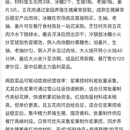
级，材料需五花肉3块、冰糖2个、生抽1瓶、老抽1瓶、姜
片3片。五花肉通过家园养殖生猪屠宰获取，成熟生猪屠宰
后稳定产出肉块；冰糖在农场商店直接购买，生抽、老
抽、姜片可在餐厅食材商处一站式采购。烹饪时先将五花
肉冷水下锅焯水，撇去浮沫后捞出沥干；冷锅放冰糖小火
炒至琥珀色冒细泡，倒入肉块翻炒裹糖色；加姜片、生
抽、老抽炒匀，倒入开水没过肉块，大火烧开转小火炖40
分钟，最后大火收汁至浓稠，成品红亮软糯，餐厅售价120
摩尔豆，是中后期主力盈利菜品。
两款菜品可联动提高经营效率：浆果捞材料易批量采集，
尤其白色浆果可通过雪山往返快速刷新，适合日常批量制
作卖给花婶，快速积累初始资金。红烧肉虽材料成本稍
高，但单价更高，且五花肉可自给自足，适合在浆果捞收
益稳定后，集中精力养殖生猪、囤货香料，批量制作供应
餐厅高峰时段。日常可优先采集浆果制作浆果捞，同步养
殖生猪筹备红烧肉材料，形成“低耗快产+高值稳赚”的烹饪