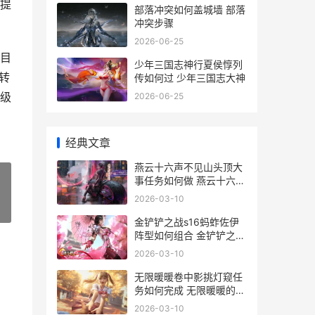
提
部落冲突如何盖城墙 部落
冲突步骤
2026-06-25
目
少年三国志神行夏侯惇列
转
传如何过 少年三国志大神
级
2026-06-25
经典文章
燕云十六声不见山头顶大
事任务如何做 燕云十六声
不见山蹊跷多少个
2026-03-10
»
金铲铲之战s16蚂蚱佐伊
阵型如何组合 金铲铲之战
S16蚂蚱阵容
2026-03-10
无限暖暖卷中影挑灯窥任
务如何完成 无限暖暖的少
年时代
2026-03-10