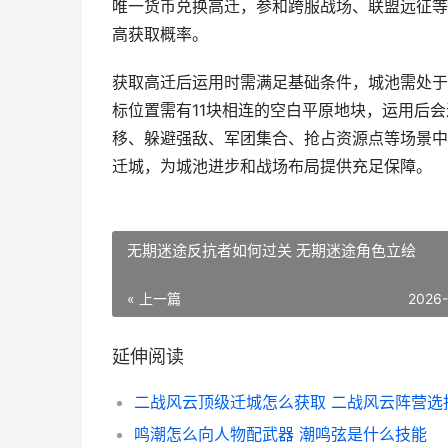
唯一货币兑换高迁，参和跨服战场、联盟远征等
高获取概率。
获取高迁后运用时需满足基础条件，城池需处于
标位置需有11块相连的空白平原地块，运用后
移、躲避强敌、军团集合、抢占资源点等场景中
迁城，为城池进步和战场布局提供充足保障。
无期迷途反抗者如何过关 无期迷途角色立绘
« 上一篇
2026
延伸阅读
二战风云顶级迁城怎么获取 二战风云阵营选
鸣潮怎么向人物配武器 潮鸣弦是什么技能