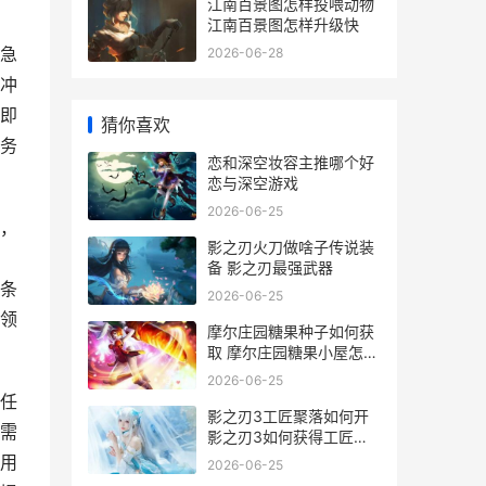
江南百景图怎样投喂动物
江南百景图怎样升级快
急
2026-06-28
冲
即
猜你喜欢
务
恋和深空妆容主推哪个好
恋与深空游戏
2026-06-25
，
影之刃火刀做啥子传说装
备 影之刃最强武器
条
2026-06-25
领
摩尔庄园糖果种子如何获
取 摩尔庄园糖果小屋怎么
获得
2026-06-25
任
影之刃3工匠聚落如何开
需
影之刃3如何获得工匠钥
匙
用
2026-06-25