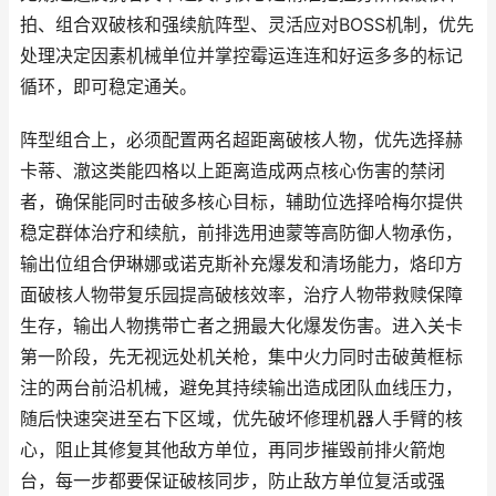
拍、组合双破核和强续航阵型、灵活应对BOSS机制，优先
处理决定因素机械单位并掌控霉运连连和好运多多的标记
循环，即可稳定通关。
阵型组合上，必须配置两名超距离破核人物，优先选择赫
卡蒂、澈这类能四格以上距离造成两点核心伤害的禁闭
者，确保能同时击破多核心目标，辅助位选择哈梅尔提供
稳定群体治疗和续航，前排选用迪蒙等高防御人物承伤，
输出位组合伊琳娜或诺克斯补充爆发和清场能力，烙印方
面破核人物带复乐园提高破核效率，治疗人物带救赎保障
生存，输出人物携带亡者之拥最大化爆发伤害。进入关卡
第一阶段，先无视远处机关枪，集中火力同时击破黄框标
注的两台前沿机械，避免其持续输出造成团队血线压力，
随后快速突进至右下区域，优先破坏修理机器人手臂的核
心，阻止其修复其他敌方单位，再同步摧毁前排火箭炮
台，每一步都要保证破核同步，防止敌方单位复活或强