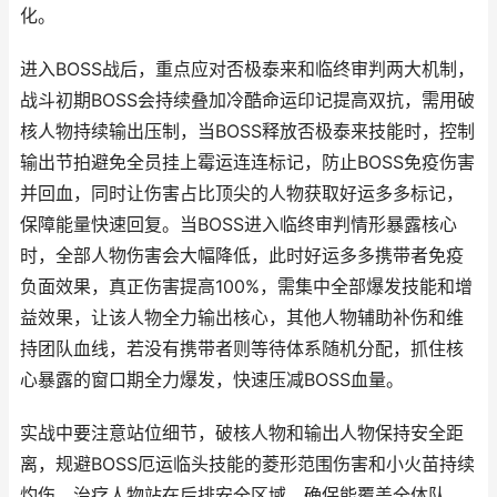
化。
进入BOSS战后，重点应对否极泰来和临终审判两大机制，
战斗初期BOSS会持续叠加冷酷命运印记提高双抗，需用破
核人物持续输出压制，当BOSS释放否极泰来技能时，控制
输出节拍避免全员挂上霉运连连标记，防止BOSS免疫伤害
并回血，同时让伤害占比顶尖的人物获取好运多多标记，
保障能量快速回复。当BOSS进入临终审判情形暴露核心
时，全部人物伤害会大幅降低，此时好运多多携带者免疫
负面效果，真正伤害提高100%，需集中全部爆发技能和增
益效果，让该人物全力输出核心，其他人物辅助补伤和维
持团队血线，若没有携带者则等待体系随机分配，抓住核
心暴露的窗口期全力爆发，快速压减BOSS血量。
实战中要注意站位细节，破核人物和输出人物保持安全距
离，规避BOSS厄运临头技能的菱形范围伤害和小火苗持续
灼伤，治疗人物站在后排安全区域，确保能覆盖全体队