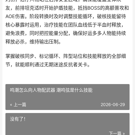
友，前排坦克适时开始护盾技能，抵挡BOSS的高额普攻和
AOE伤害。阶段转换时及时调整技能循环，破核技能留待
核心暴露时运用，治疗技能在团队血线低于半血时释放，
避免浪费，同时把控能量分配，确保好运多多人物能持续
释放必杀，维持输出压制。
掌握破核同步、标记循环、阵型站位和技能释放的全部细
节，就能顺利通过无期迷途反抗者关卡。
鸣潮怎么向人物配武器 潮鸣弦是什么技能
« 上一篇
2026-06-29
没有了！
下一篇 »