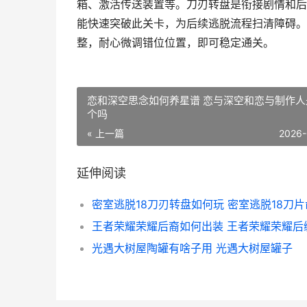
箱、激活传送装置等。刀刃转盘是衔接剧情和后
能快速突破此关卡，为后续逃脱流程扫清障碍。
整，耐心微调错位位置，即可稳定通关。
恋和深空思念如何养星谱 恋与深空和恋与制作人
个吗
« 上一篇
2026-
延伸阅读
密室逃脱18刀刃转盘如何玩 密室逃脱18刀
光遇大树屋陶罐有啥子用 光遇大树屋罐子