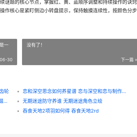
续谜题的核心节点，掌握红、黄、蓝顺序调整和持续操作的诀窍
操作核心是紧盯侧边小转盘提示，保持触摸连续性，按颜色分步
是一
没有了！
06-30
下一篇 
片齿轮
恋和深空思念如何养星谱 恋与深空和恋与制作人是一个吗
王者荣耀荣耀后裔如何出装 王者荣耀荣耀后缀称号有哪些
无期迷途防守养谁 无期迷途角色立绘
吞食天地2项羽如何得 吞食天地2rd