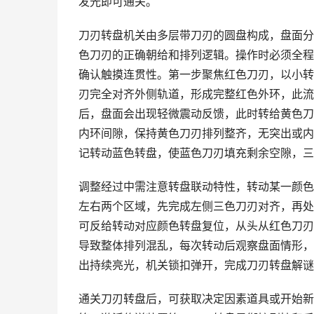
发光即可通关。
刀刃转盘机关由多层带刀刃的圆盘构成，盘面分
色刀刃的正确朝给和排列逻辑。操作时必须全程
确认触摸连贯性。第一步聚焦红色刀刃，以小转
刃完全对齐外侧轨道，形成完整红色外环，此流
后，盘面会出现轻微震动反馈，此时转给黄色刀
内环间隙，保持黄色刀刃排列整齐，无突出或内
记转动蓝色转盘，使蓝色刀刃填充剩余空隙，三
调整经过中需注意转盘联动特性，转动某一颜色
左右两个区域，先完成左侧三色刀刃对齐，再处
可反给转动对应颜色转盘复位，从头从红色刀刃
导致整体排列混乱，每次转动后观察盘面情形，
出持续亮光，机关锁扣弹开，完成刀刃转盘解谜
通关刀刃转盘后，可获取决定因素道具或开始新