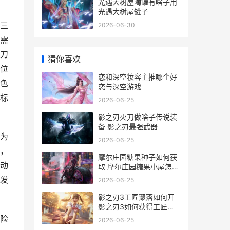
光遇大树屋陶罐有啥子用
光遇大树屋罐子
三
2026-06-30
需
刀
猜你喜欢
位
恋和深空妆容主推哪个好
色
恋与深空游戏
标
2026-06-25
影之刃火刀做啥子传说装
备 影之刃最强武器
为
2026-06-25
，
摩尔庄园糖果种子如何获
动
取 摩尔庄园糖果小屋怎么
获得
发
2026-06-25
影之刃3工匠聚落如何开
影之刃3如何获得工匠钥
匙
险
2026-06-25