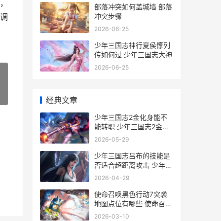
，
部落冲突如何盖城墙 部落
冲突步骤
调
2026-06-25
少年三国志神行夏侯惇列
传如何过 少年三国志大神
2026-06-25
»
经典文章
少年三国志2金化身能不
能转职 少年三国志2金玉
锚币最多能换多少船币
2026-05-29
少年三国志吕布的技能是
否适合超距离攻击 少年三
国志吕布阵容推荐
2026-04-29
使命召唤黑色行动7突袭
地图点位有哪些 使命召唤
黑色行动
2026-03-10