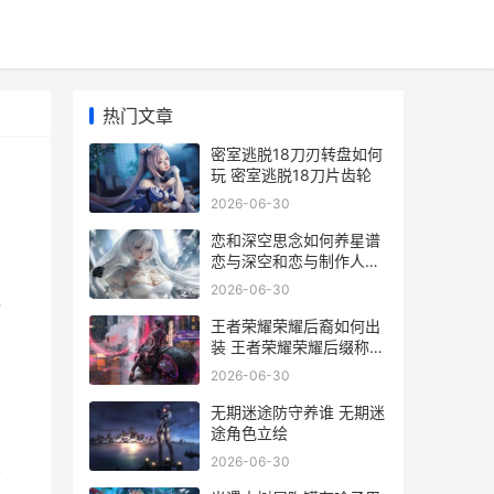
热门文章
密室逃脱18刀刃转盘如何
玩 密室逃脱18刀片齿轮
2026-06-30
恋和深空思念如何养星谱
恋与深空和恋与制作人是
一个吗
2026-06-30
触
王者荣耀荣耀后裔如何出
装 王者荣耀荣耀后缀称号
有哪些
2026-06-30
无期迷途防守养谁 无期迷
途角色立绘
2026-06-30
关