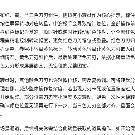
布红、黄、蓝三色刀刃组件，侧边有小转盘作为核心提示，标注
按住屏幕转动对应转盘，中途松手会导致指针复位，全部操作前
盘红色标记为基准，顺时针或逆时针转动红色转盘，让全部红色
程需精准控制转动幅度，避免红色刀刃错位或重叠。红色刀刃归
刃调整，参照小转盘黄色标记，转动黄色转盘让黄色刀刃嵌入红
缩情况。黄色刀刃到位后，最后处理蓝色刀刃，依据小转盘蓝色
色刀刃形成层层嵌套、无错位的完整图案。
转盘时，其他颜色刀刃也许轻微位移，需反复微调。可将转盘分
理右侧，减少整体操作复杂度。若出现刀刃卡死或位置偏差过大
开始调整。部分位置刀刃需小幅度多次转动，避免一次性大幅转
确认颜色位置无误再进行下一步。当三色刀刃全部对齐，盘面会
。
场景通道。后续机关常需结合此转盘获取的道具操作，如开始保