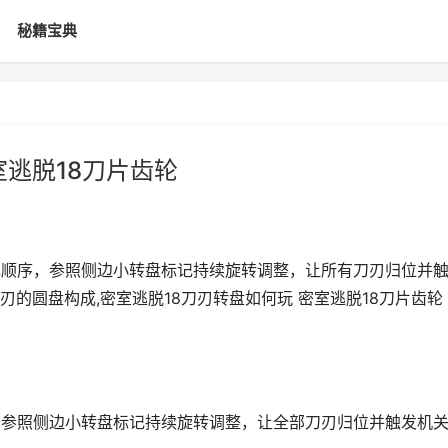
秘籍宝典
室逃脱18刀片齿轮
色顺序，参照侧边小转盘标记持续旋转调整，让所有刀刃归位并
的圆盘构成,密室逃脱18刀刃转盘如何玩 密室逃脱18刀片齿轮
，参照侧边小转盘标记持续旋转调整，让全部刀刃归位并触发机