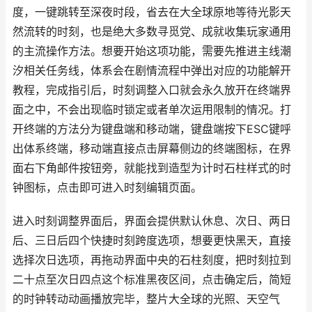
度，一键跳转至深夜时段，省去在大全球原地等待光影天
然流转的时刻，也是绝大多数寻觅党、成就收集玩家通用
的主流操作方法。想要开始这项功能，需要先推进主线潮
汐相关任务线，体系会在剧情流程中弹出对应的功能解开
教程，完成指引后，时刻调整入口就会永久放开在终端界
面之中，不会出现临时锁定或者单次运用限制的情况。打
开终端的方法分为键盘端和移动端，键盘端按下ESC键呼
出体系终端，移动端直接点击屏幕侧边的终端图标，在界
面右下角邮件按钮旁，就能找到造型为计时石柱样式的时
钟图标，点击即可进入时刻编辑页面。
进入时刻调整界面后，界面会提供默认休息、次日、两日
后、三日后四个快捷时刻跨度选项，想要更快黑天，直接
选择次日选项，再拖动界面中央的石柱刻度，把时刻拉到
二十点至次日四点这个标准黑夜区间，点击确定后，简短
的时钟转动动画播放完毕，整片大全球的光照、天空气