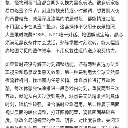
氛、怪物刷新制度都会同步切换为黑夜玩法。很多玩家容
易忽略壹个细节，刻度拖拽支持逐小时微调，想要刚入夜
的黄昏暗光，或是深度漆黑的凌晨时段，都能精准定位，
不用固定卡在某壹个整点。这套操作不仅用于夜景拍照，
大量限时隐藏BOSS、NPC唯一对话、地图解谜宝箱，都必
须满足黑夜条件才会激活，熟练掌握时刻跳转，能大幅提
高地图寻觅的整体效率，不用反复往返传送点浪费精力。
如果暂时还没有解开时刻调整功能，还有两种备选方法实
现视觉和场景双重黑天效果，第一种是利用大全球天然昼
夜流转机制，找地图内任意长椅、休息点位进行互动休
憩，每次休憩会快速推进一段游戏内时刻，重复两到三次
互动，就能从白天过渡到黑夜，缺点是无法精准控制具体
时刻，随机性较强，适合临时应急运用。第二种属于画面
视觉层面的暗化调整，打开图像配置，调低画面基础亮
度，修改全局滤镜里的色温、阴影、对比度参数，关闭泛