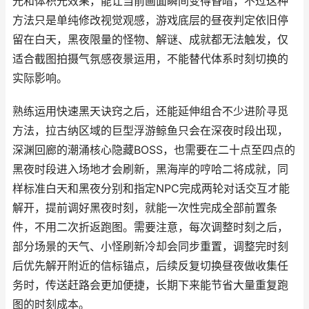
光和体积光效果，能让当前画面瞬间变得昏暗，不过这种
方法只是单纯修改视觉观感，游戏底层的昼夜判定依旧停
留在白天，黑夜限量的怪物、解谜、成就都无法触发，仅
适合截图拍摄气氛感夜景运用，不能替代体系时刻切换的
实际影响。
熟练运用快速黑天诀窍之后，还能延伸组合不少进阶寻觅
方法，拉古纳区域的巨型浮游鲸鱼只会在深夜时段出现，
深渊回廊的潮涌核心隐藏BOSS，也需要在二十点至四点的
黑夜时段进入场地才会刷新，黑海岸的哼哈二将成就，同
样标准白天和黑夜分别和指定NPC完成两轮对话交互才能
解开，提前调好黑夜时刻，就能一次性完成全部前置条
件，不用二次折返跑图。需要注意，每次调整时刻之后，
部分场景的天气、小怪刷新冷却会同步重置，调整完时刻
后优先解开附近的信标锚点，后续反复切换昼夜做收集任
务时，传送赶路会更加便捷，长期下来能节省大量重复跑
图的时刻成本。