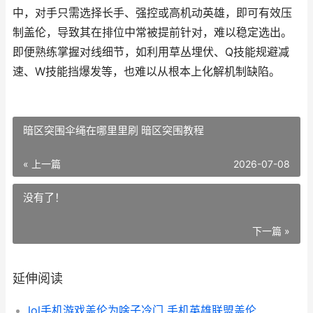
中，对手只需选择长手、强控或高机动英雄，即可有效压
制盖伦，导致其在排位中常被提前针对，难以稳定选出。
即便熟练掌握对线细节，如利用草丛埋伏、Q技能规避减
速、W技能挡爆发等，也难以从根本上化解机制缺陷。
暗区突围伞绳在哪里里刷 暗区突围教程
« 上一篇
2026-07-08
没有了！
下一篇 »
延伸阅读
lol手机游戏盖伦为啥子冷门 手机英雄联盟盖伦