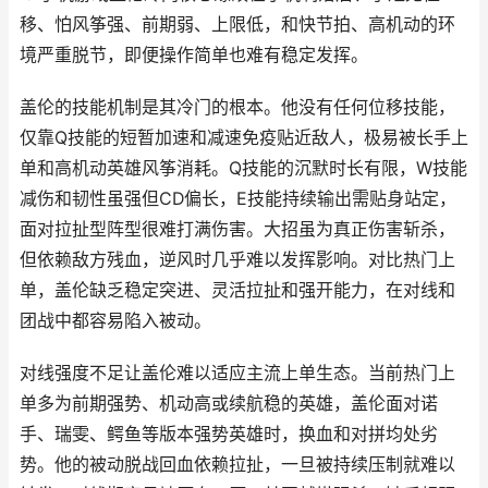
移、怕风筝强、前期弱、上限低，和快节拍、高机动的环
境严重脱节，即便操作简单也难有稳定发挥。
盖伦的技能机制是其冷门的根本。他没有任何位移技能，
仅靠Q技能的短暂加速和减速免疫贴近敌人，极易被长手上
单和高机动英雄风筝消耗。Q技能的沉默时长有限，W技能
减伤和韧性虽强但CD偏长，E技能持续输出需贴身站定，
面对拉扯型阵型很难打满伤害。大招虽为真正伤害斩杀，
但依赖敌方残血，逆风时几乎难以发挥影响。对比热门上
单，盖伦缺乏稳定突进、灵活拉扯和强开能力，在对线和
团战中都容易陷入被动。
对线强度不足让盖伦难以适应主流上单生态。当前热门上
单多为前期强势、机动高或续航稳的英雄，盖伦面对诺
手、瑞雯、鳄鱼等版本强势英雄时，换血和对拼均处劣
势。他的被动脱战回血依赖拉扯，一旦被持续压制就难以