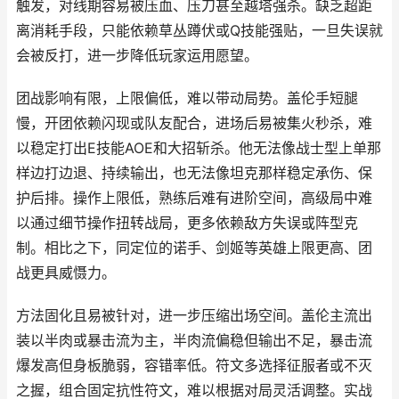
触发，对线期容易被压血、压刀甚至越塔强杀。缺乏超距
离消耗手段，只能依赖草丛蹲伏或Q技能强贴，一旦失误就
会被反打，进一步降低玩家运用愿望。
团战影响有限，上限偏低，难以带动局势。盖伦手短腿
慢，开团依赖闪现或队友配合，进场后易被集火秒杀，难
以稳定打出E技能AOE和大招斩杀。他无法像战士型上单那
样边打边退、持续输出，也无法像坦克那样稳定承伤、保
护后排。操作上限低，熟练后难有进阶空间，高级局中难
以通过细节操作扭转战局，更多依赖敌方失误或阵型克
制。相比之下，同定位的诺手、剑姬等英雄上限更高、团
战更具威慑力。
方法固化且易被针对，进一步压缩出场空间。盖伦主流出
装以半肉或暴击流为主，半肉流偏稳但输出不足，暴击流
爆发高但身板脆弱，容错率低。符文多选择征服者或不灭
之握，组合固定抗性符文，难以根据对局灵活调整。实战