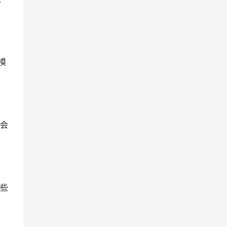
模
会
些