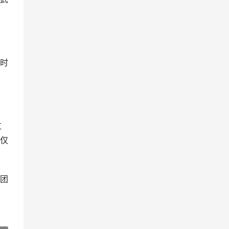
时
过
仅
团