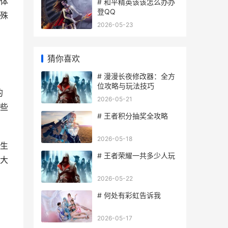
体
# 和平精英该该怎么办办
登QQ
殊
2026-05-23
猜你喜欢
# 漫漫长夜修改器：全方
位攻略与玩法技巧
的
2026-05-21
些
# 王者积分抽奖全攻略
2026-05-18
生
# 王者荣耀一共多少人玩
大
2026-05-22
# 何处有彩虹告诉我
2026-05-17