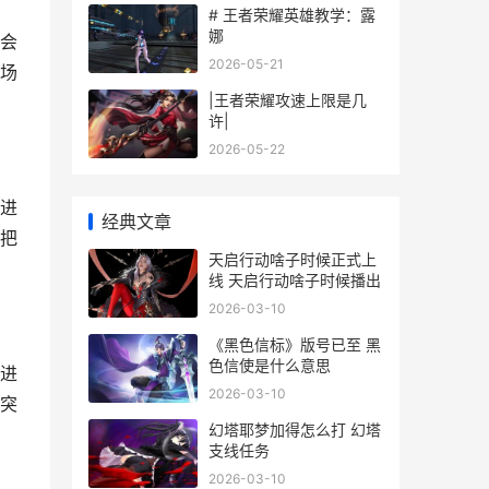
# 王者荣耀英雄教学：露
娜
会
2026-05-21
场
|王者荣耀攻速上限是几
许|
2026-05-22
进
经典文章
把
天启行动啥子时候正式上
线 天启行动啥子时候播出
2026-03-10
《黑色信标》版号已至 黑
色信使是什么意思
进
2026-03-10
突
幻塔耶梦加得怎么打 幻塔
支线任务
2026-03-10