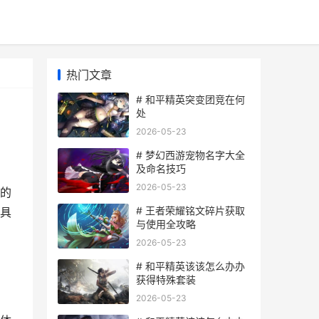
热门文章
# 和平精英突变团竞在何
处
2026-05-23
# 梦幻西游宠物名字大全
及命名技巧
2026-05-23
的
# 王者荣耀铭文碎片获取
具
与使用全攻略
2026-05-23
# 和平精英该该怎么办办
获得特殊套装
2026-05-23