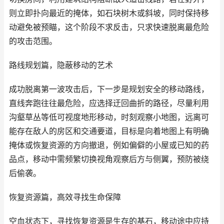
则立即扑向最近的掩体，如石块树木或斜坡，同时保持移
动避免被预瞄，这个阶段不求反击，只求快速脱离最危险
的攻击范围。
路线规划篇，隐蔽移动的艺术
成功脱离第一波攻击后，下一步是规划安全的移动路线，
直线奔跑往往最危险，应选择迂回曲折的路径，尽量利用
沟壑草丛等低可视度地形移动，时刻观察小地图，远离可
能存在敌人的房区和交通要道，目标是向着地图上有明确
掩体或恢复资源的方向撤退，例如偏僻的小屋或已知的药
品点，移动中需频繁切换视角观察后方与侧翼，预防被绕
后偷袭。
恢复资源篇，高效寻找生命保障
空血状态下，寻找恢复资源是生存的基石，移动途中应持