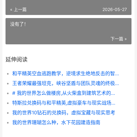
« 上一篇
2026-05-27
没有了！
下一篇 »
延伸阅读
和平精英空血逃跑教学，逆境求生绝地反击的智慧
王者荣耀最强坦克，峡谷坚盾与团队灵魂的终极解析
# 我的世界怎么做楼房,从火柴盒到建筑艺术的蜕变
特斯拉兑换码与和平精英,虚拟豪车与现实战场交织的奇妙体验
我的世界10钻石的兑换码，虚拟宝藏与现实思考
我的世界珊瑚怎么种，水下花园建造指南