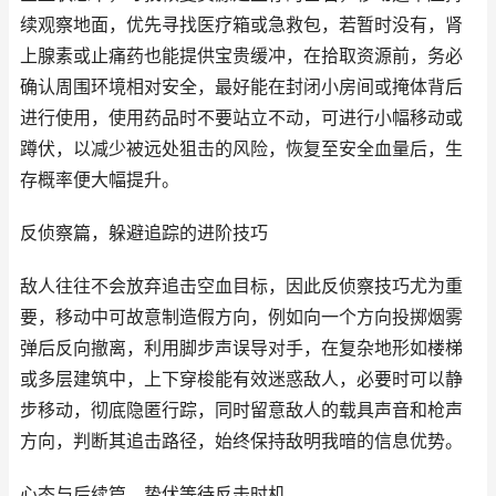
续观察地面，优先寻找医疗箱或急救包，若暂时没有，肾
上腺素或止痛药也能提供宝贵缓冲，在拾取资源前，务必
确认周围环境相对安全，最好能在封闭小房间或掩体背后
进行使用，使用药品时不要站立不动，可进行小幅移动或
蹲伏，以减少被远处狙击的风险，恢复至安全血量后，生
存概率便大幅提升。
反侦察篇，躲避追踪的进阶技巧
敌人往往不会放弃追击空血目标，因此反侦察技巧尤为重
要，移动中可故意制造假方向，例如向一个方向投掷烟雾
弹后反向撤离，利用脚步声误导对手，在复杂地形如楼梯
或多层建筑中，上下穿梭能有效迷惑敌人，必要时可以静
步移动，彻底隐匿行踪，同时留意敌人的载具声音和枪声
方向，判断其追击路径，始终保持敌明我暗的信息优势。
心态与后续篇，蛰伏等待反击时机