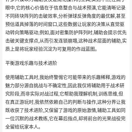
眼中,它的核心价值在于信息整合与战术预演,它能清晰记录
不同砖块阵列的击破效率,分析弹球反弹角度的最优解,甚至
预估道具掉落的时间窗口,这些数据让玩家的决策从直觉驱
动转向策略驱动,例如,面对密集防护阵列时,辅助会提示优先
击破关键支撑点,从而引发连锁崩塌,这种战术层面的辅助,实
质上是将玩家经验沉淀为可复用的作战蓝图。
平衡游戏乐趣与技术进阶
使用辅助工具时,我始终警惕它可能带来的乐趣稀释,游戏的
魅力部分源自挑战与不确定性,因此我仅将辅助用于战术研
究阶段,而非实际对战过程,它帮助我理解机制,训练思维,但
在真正游玩时,我依然依赖自己的判断与操作,这种分界让我
既收获了技术进阶,又保留了游戏的原始激情,辅助工具如同
一位沉默的战术教练,它在幕后指点,却将前台的光荣战役完
全留给玩家本人。