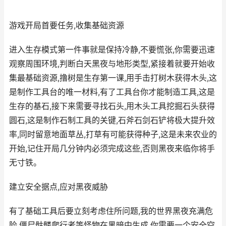
游戏开局首要任务,收集基础资源
进入生存模式第一件事就是保持冷静,不要慌张,你需要迅速
观察周围环境,判断白天黑夜与地形类型,紧接着就要开始收
集最基础资源,撸树是生存第一课,用手击打树木获得木头,这
是制作工具台的唯一材料,有了工具台你才能制造工具,这是
生存的基石,接下来需要寻找石头,用木头工具挖掘石头获得
圆石,这是制作石制工具的关键,石斧石剑石铲将极大提升效
率,同时留意地面草丛,打草有可能获得种子,这是未来农业的
开始,记住开局几分钟内必须完成这些,否则黑夜来临你将手
无寸铁。
建立安全据点,应对黑夜威胁
有了基础工具后要立刻考虑住所问题,我的世界黑夜充满危
险,僵尸骷髅爬行者等怪物在黑暗中生成,你需要一个安全空