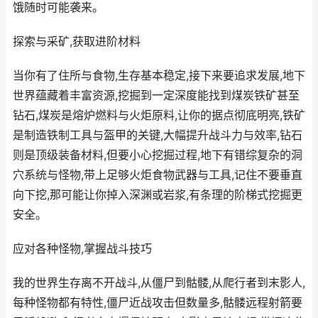
饿随时可能袭来。
探索与采矿,获取进阶材料
当你有了住所与食物,生存基本稳定,接下来要追求发展,地下
世界蕴藏着丰富资源,挖掘到一定深度能找到煤炭铁矿甚至
钻石,煤炭是熔炉燃料与火炬原料,让你的据点彻底明亮,铁矿
是制造铁制工具与盔甲的关键,大幅提升战斗力与效率,钻石
则是顶级装备材料,但要小心挖掘过程,地下有错综复杂的洞
穴系统与怪物,带上足够火炬食物武器与工具,记住不要垂直
向下挖,那可能让你掉入深渊或岩浆,有条理的阶梯式挖掘更
安全。
应对各种怪物,掌握战斗技巧
我的世界生存离不开战斗,从僵尸到骷髅,从爬行者到末影人,
每种怪物都有特性,僵尸近战攻击但数量多,骷髅远程射箭要