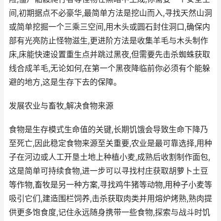
间,初期据点不必豪华,最简单方法是挖山而入,寻找天然山洞
或简单挖掘一个三乘三空间,用木头或圆石封住洞口,确保内
部有光亮防止怪物滋生,更进阶方法是收集羊毛与木头制作
床,床能快速设置重生点并跳过黑夜,但需要先击杀蜘蛛获取
线合成羊毛,无论如何,在第一个黑夜降临前你必须有个能躲
避的地方,这是生存下去的保障。
发展农业与畜牧,解决食物来源
食物是生存模式生命值的关键,长期饥饿会导致生命下降乃
至死亡,因此稳定食物来源至关重要,农业是最可靠选择,用种
子在河边或人工开垦土地上种植小麦,成熟后收割制作面包,
这是简单可持续食物,进一步可以寻找村庄获取胡萝卜土豆
等作物,畜牧是另一种方案,寻找鸡牛猪等动物,用种子小麦等
吸引它们,建造围栏饲养,击杀获取肉类并用熔炉烤熟,熟肉提
供更多饱食度,记住永远随身携带一些食物,探索与战斗时饥