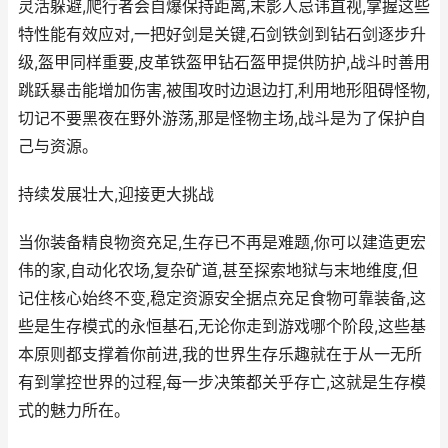
灵活躲避,爬行者会自爆保持距离,末影人忌讳直视,掌握这些
特性能有效应对,一把好剑是关键,石剑铁剑到钻石剑逐步升
级,盔甲同样重要,皮革铁盔甲钻石盔甲提供防护,战斗时善用
跳跃暴击能增加伤害,被围攻时边退边打,利用地形阻碍怪物,
切记不要黑夜在野外游荡,那是怪物主场,战斗是为了保护自
己与资源。
持续发展壮大,迎接更大挑战
当你装备精良物资充足,生存已不再是难题,你可以建造更宏
伟的家,自动化农场,复杂矿道,甚至探索地狱与末地维度,但
记住核心始终不变,稳定资源安全据点充足食物可靠装备,这
些是生存模式的永恒基石,无论你走到游戏哪个阶段,这些基
本原则都支撑着你前进,我的世界生存乐趣就在于从一无所
有到掌控世界的过程,每一步决策都关乎存亡,这就是生存模
式的魅力所在。