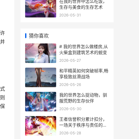
在我的世界中怎么吃饭，
生存与美食的生存艺术
2026-05-31
许
猜你喜欢
并
# 我的世界怎么做楼房,从
火柴盒到建筑艺术的蜕变
2026-05-27
和平精英如何突破帧率,畅
享极致丝滑战场
2026-05-26
式
我的世界怎么捉动物，驯
则
服荒野的生存伙伴
保
2026-05-30
王者信誉积分累计扣分，
一场关于秩序与责任的游
戏内修行
2026-05-28