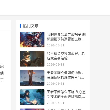
热门文章
我的世界怎么屏蔽指令 副
标题畅享纯净冒险之旅的
秘诀
2026-05-31
和平精英空投怎么敲，老
玩家亲身经验
2026-05-31
启
王者荣耀充值如何退款，
值
资深玩家的理性思考与务
于
实指南，副标题，未成年
2026-05-31
人误充值退款流程详解
王者荣耀怎么不坑,从心态
到技术的全面进阶指南,副
标题成为团队可靠的支柱
2026-05-31