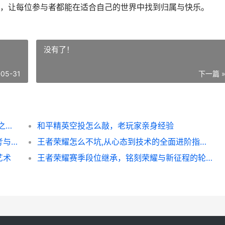
，让每位参与者都能在适合自己的世界中找到归属与快乐。
没有了！
-05-31
下一篇 
我的世界怎么屏蔽指令 副标题畅享纯净冒险之旅的秘诀
和平精英空投怎么敲，老玩家亲身经验
王者荣耀充值如何退款，资深玩家的理性思考与务实指南，副标题，未成年人误充值退款流程详解
王者荣耀怎么不坑,从心态到技术的全面进阶指南,副标题成为团队可靠的支柱
艺术
王者荣耀赛季段位继承，铭刻荣耀与新征程的轮回