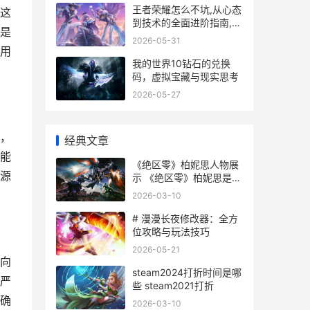
王者荣耀怎么不坑,从心态
这
到技术的全面进阶指南,副
是
标题成为团队可靠的支柱
2026-05-31
用
我的世界10钻石的兑换
码，虚拟宝藏与现实思考
2026-05-27
，
经典文章
能
《绝区零》柏妮思人物展
源
示 《绝区零》柏妮思是什
么星座的人
2026-03-10
# 漫漫长夜修改器：全方
位攻略与玩法技巧
2026-05-21
向
steam2024打折时间是哪
严
些 steam2021打折
确
2026-03-10