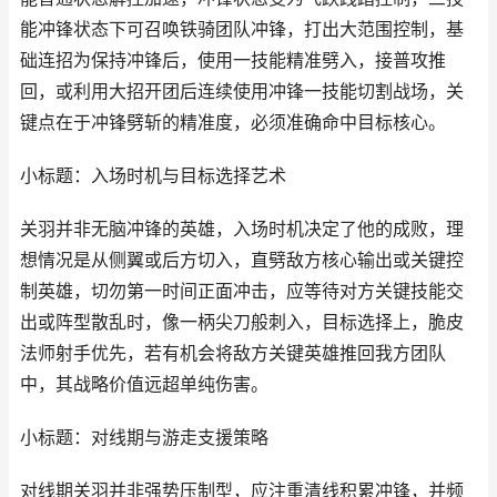
能冲锋状态下可召唤铁骑团队冲锋，打出大范围控制，基
础连招为保持冲锋后，使用一技能精准劈入，接普攻推
回，或利用大招开团后连续使用冲锋一技能切割战场，关
键点在于冲锋劈斩的精准度，必须准确命中目标核心。
小标题：入场时机与目标选择艺术
关羽并非无脑冲锋的英雄，入场时机决定了他的成败，理
想情况是从侧翼或后方切入，直劈敌方核心输出或关键控
制英雄，切勿第一时间正面冲击，应等待对方关键技能交
出或阵型散乱时，像一柄尖刀般刺入，目标选择上，脆皮
法师射手优先，若有机会将敌方关键英雄推回我方团队
中，其战略价值远超单纯伤害。
小标题：对线期与游走支援策略
对线期关羽并非强势压制型，应注重清线积累冲锋，并频