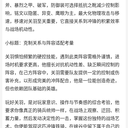
斧、暴烈之甲、破军，防御装可选择抵抗之靴减少控制影
响，铭文以隐匿、异变、鹰眼为主，最大化物理攻击与移
速，移速对关羽至关重要，它直接关系到冲锋的积累效率
与战场机动性。
小标题：克制关系与阵容适配考量
关羽惧怕频繁的硬控技能，遇到此类阵容需格外谨慎，进
场时机要求更高，他擅长对抗机动性差、缺乏瞬间控制的
阵容，在己方阵容中，关羽需要队友提供一定的控制或伤
害补充，以形成完美的冲阵配合，他是一位能创造奇迹，
但也依赖团队基础的英雄。
玩好关羽，是对玩家意识、操作与节奏感的综合考验，他
要求你像真正的骑兵统帅一样，在战场上观察、迂回、积
蓄力量，然后发动决定性的一击，掌握这份独特的战场艺
术，你便能驾驭这匹冲锋铁骑，在峡谷中留下属于自己的