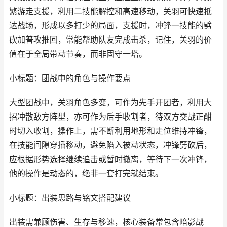
繁游走支援，利用二技能解控和高速移动，关羽可快速抵
达战场，形成以多打少的局面，支援时，冲锋一技能的劈
砍加普攻推回，常能帮助队友完成击杀，记住，关羽的价
值在于全局带动节奏，而非固守一塔。
小标题：团战中的角色与操作要点
大型团战中，关羽角色多变，可作为先手开团者，利用大
招冲散敌方阵型，亦可作为后手收割者，待双方交战正酣
时切入收割，操作上，需不断利用地形和走位维持冲锋，
在技能间隙穿插移动，避免陷入被动状态，冲锋劈砍后，
应根据形势选择继续追击或暂时撤离，等待下一次冲锋，
他的操作是动态的，绝非一套打完就结束。
小标题：出装思路与铭文搭配建议
出装需兼顾伤害、生存与移速，核心装备常包含暗影战