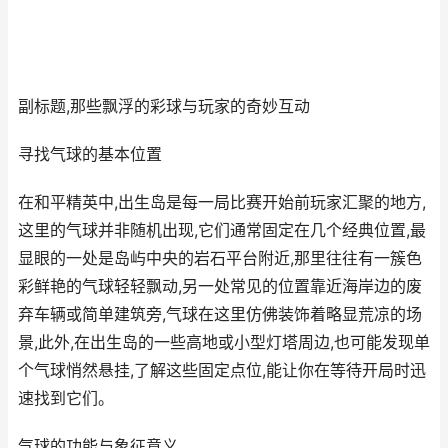
副标题,那些飘浮的彩球与玩家的奇妙互动
寻找气球的基本位置
在和平精英中,出生岛是每一局比赛开始前玩家汇聚的地方,
这里的气球并非随机出现,它们通常固定在几个经典位置,最
显眼的一处是岛屿中央的岩石平台附近,那里往往有一簇色
彩鲜艳的气球轻轻飘动,另一处常见的位置靠近海岸边的废
弃车辆或简单建筑旁,气球在这里仿佛装饰着略显荒凉的场
景,此外,在出生岛的一些高地或小型灯塔周边,也可能发现单
个气球悄然悬挂,了解这些固定点位,能让你在等待开局时迅
速找到它们。
气球的功能与象征意义