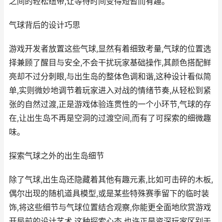
之间的轻松纽带,让等待时间变得短暂而有趣。
气球背后的设计巧思
游戏开发者放置这些气球,显然有着细致考量,气球的位置选
择兼顾了醒目与安全,不会干扰玩家基础操作,其颜色搭配鲜
亮却不过分刺眼,与出生岛的整体色调和谐,这种设计看似简
单,实则微妙地调节着玩家进入对战的情绪节奏,从轻松到紧
张的自然过渡,正是游戏体验连贯性的一个小环节,气球的存
在,让出生岛不再是空洞的过渡空间,而有了可探索的细微趣
味。
探索气球之外的出生岛细节
除了气球,出生岛还隐藏着其他有趣元素,比如可击碎的木板,
偶尔出现的随机道具模型,或是某些特殊赛季留下的临时装
饰,将这些细节与气球位置结合观察,你能更全面地欣赏游戏
开局前的设计艺术,这种探索心态,也许正是资深玩家区别于