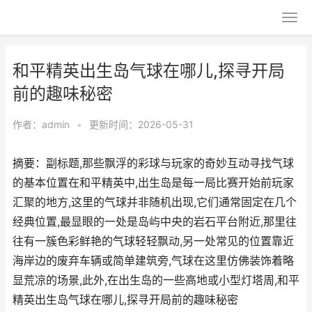
和平精英出生岛气球在哪儿,探寻开局
前的趣味秘密
作者：
admin
•
更新时间：2026-05-31
摘要：副标题,那些飘浮的彩球与玩家的奇妙互动寻找气球
的基本位置在和平精英中,出生岛是每一局比赛开始前玩家
汇聚的地方,这里的气球并非随机出现,它们通常固定在几个
经典位置,最显眼的一处是岛屿中央的岩石平台附近,那里往
往有一簇色彩鲜艳的气球轻轻飘动,另一处常见的位置靠近
海岸边的废弃车辆或简单建筑旁,气球在这里仿佛装饰着略
显荒凉的场景,此外,在出生岛的一些高地或小型灯塔周,和平
精英出生岛气球在哪儿,探寻开局前的趣味秘密