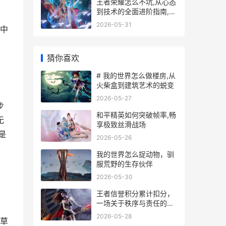
王者荣耀怎么不坑,从心态
到技术的全面进阶指南,副
标题成为团队可靠的支柱
2026-05-31
中
猜你喜欢
# 我的世界怎么做楼房,从
火柴盒到建筑艺术的蜕变
2026-05-27
步
和平精英如何突破帧率,畅
无
享极致丝滑战场
是
2026-05-26
我的世界怎么捉动物，驯
服荒野的生存伙伴
2026-05-30
王者信誉积分累计扣分，
一场关于秩序与责任的游
戏内修行
2026-05-28
草