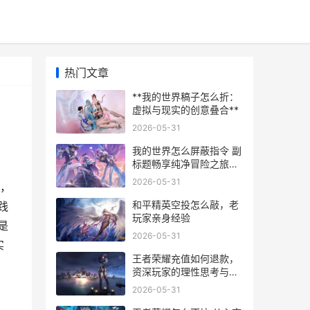
热门文章
**我的世界稿子怎么折：
虚拟与现实的创意叠合**
2026-05-31
我的世界怎么屏蔽指令 副
标题畅享纯净冒险之旅的
秘诀
2026-05-31
，
和平精英空投怎么敲，老
践
玩家亲身经验
是
2026-05-31
实
王者荣耀充值如何退款，
资深玩家的理性思考与务
实指南，副标题，未成年
2026-05-31
人误充值退款流程详解