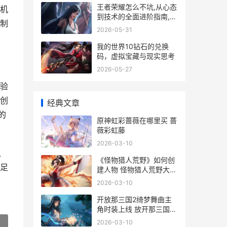
王者荣耀怎么不坑,从心态
机
到技术的全面进阶指南,副
制
标题成为团队可靠的支柱
2026-05-31
我的世界10钻石的兑换
码，虚拟宝藏与现实思考
2026-05-27
验
创
经典文章
的
原神虹彩蔷薇在哪里买 蔷
薇彩虹藤
2026-03-10
、
《怪物猎人荒野》如何创
足
建人物 怪物猎人荒野大回
复蜜虫在哪
2026-03-10
开放那三国2绮梦舞曲主
角时装上线 放开那三国2
国家
2026-03-10