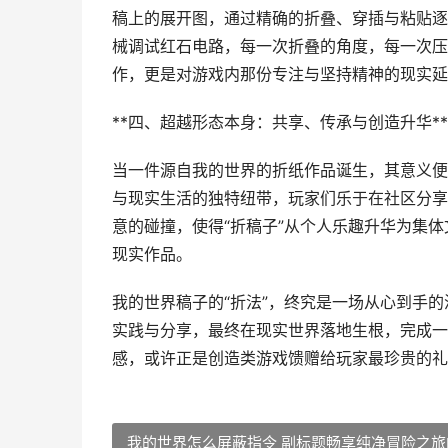
稿上的展开图，通过精确的折叠、穿插与粘贴逐
械调试红石电路，每一次折叠的角度，每一次压
作，更是对游戏内那份专注与坚持精神的现实延
**四、超越形态本身：共享、传承与创造升华**
当一件源自我的世界的折纸作品诞生，其意义便
与现实生活的独特纽带，玩家们乐于在社区分享
意的碰撞，使得“折稿子”从个人乐趣升华为集
现实作品。
我的世界稿子的“折法”，终究是一场从心到手
实践与分享，最终在现实世界落地生根，完成一
感，或许正是创造类游戏馈赠给玩家最珍贵的礼
我的世界怎么屏蔽指令 副标题畅享纯净冒险之旅