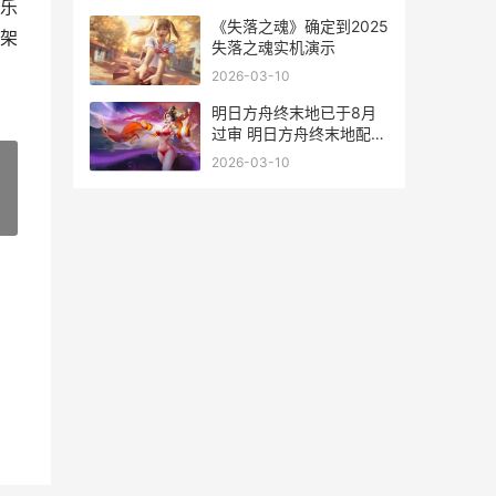
乐
《失落之魂》确定到2025
架
失落之魂实机演示
2026-03-10
明日方舟终末地已于8月
过审 明日方舟终末地配置
要求
2026-03-10
»