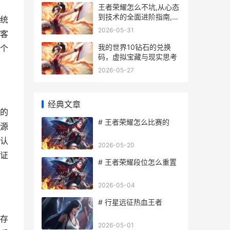
王者荣耀怎么不坑,从心态
到技术的全面进阶指南,副
统
标题成为团队可靠的支柱
2026-05-31
客
我的世界10钻石的兑换
个
码，虚拟宝藏与现实思考
2026-05-27
经典文章
的
# 王者荣耀怎么比赛的
源
认
2026-05-20
证
# 王者荣耀段位怎么重置
2026-05-04
# 行星远征热血王者
存
2026-05-01