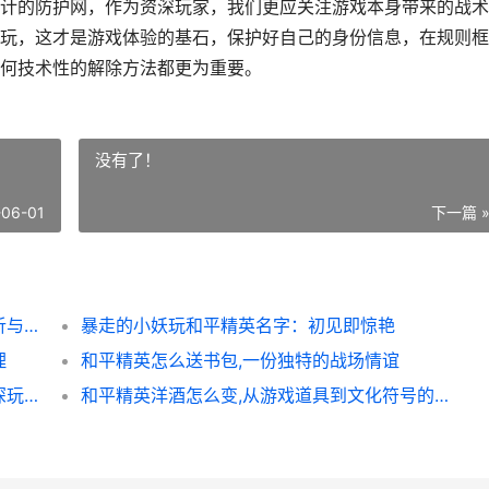
计的防护网，作为资深玩家，我们更应关注游戏本身带来的战术
玩，这才是游戏体验的基石，保护好自己的身份信息，在规则框
何技术性的解除方法都更为重要。
没有了！
-06-01
下一篇 
和平精英怎么取消实名认证，老玩家深度解析与指南
暴走的小妖玩和平精英名字：初见即惊艳
理
和平精英怎么送书包,一份独特的战场情谊
我的世界海龟蛋怎么快速孵化，副标题，资深玩家孵化与保护全攻略
和平精英洋酒怎么变,从游戏道具到文化符号的蜕变