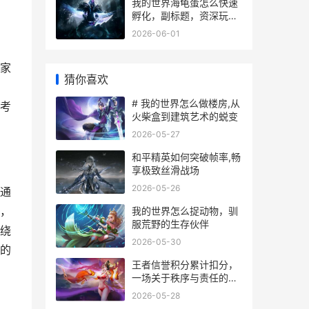
我的世界海龟蛋怎么快速
孵化，副标题，资深玩家
孵化与保护全攻略
2026-06-01
家
猜你喜欢
# 我的世界怎么做楼房,从
考
火柴盒到建筑艺术的蜕变
2026-05-27
和平精英如何突破帧率,畅
享极致丝滑战场
2026-05-26
通
，
我的世界怎么捉动物，驯
服荒野的生存伙伴
绕
2026-05-30
的
王者信誉积分累计扣分，
一场关于秩序与责任的游
戏内修行
2026-05-28