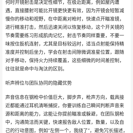
何时开镜射击是决定性细节，在极近距离，例如屋内遭
遇，直接腰射可能比开镜更快更有效，因为开镜会短暂减
慢你的移动和视野，在中距离对枪时，快速点开瞄准镜，
进行精准打击，然后迅速关闭以恢复移动，这个开关镜的
节奏需要练习形成肌肉记忆，射击节奏同样重要，不要一
味按住扳机连射，尤其是目标较远时，适当点射能保持精
准度并控制后坐力，学会在射击间隙微调准星位置，跟随
对手移动，保持火力持续覆盖，这些细微的时间差控制，
往往就是命中与淘汰的区别。
听声辨位与团队协同的隐藏优势
声音信息在钢枪中价值巨大，脚步声，枪声方向，载具接
近都能通过耳机清晰捕捉，你要训练自己瞬间判断声音来
源和距离的能力，这能让你提前瞄准或躲避，在团队钢枪
中，沟通简洁而关键，快速报告敌人位置，数量，以及自
己的行动意图，例如“左侧一个，我绕了”，避免冗长描述，