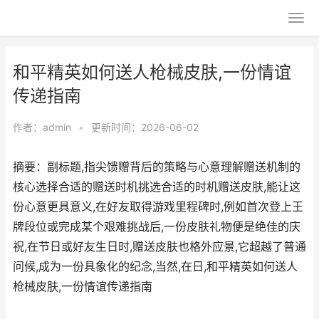
和平精英如何送人枪械皮肤,一份情谊
传递指南
作者：
admin
•
更新时间：2026-06-02
摘要：副标题,指尖馈赠背后的策略与心意理解赠送机制的
核心选择合适的赠送时机挑选合适的时机赠送皮肤,能让这
份心意更具意义,在好友取得游戏里程碑时,例如首次登上王
牌段位或完成某个艰难挑战后,一份皮肤礼物便是绝佳的庆
祝,在节日或好友生日时,赠送皮肤也格外应景,它超越了普通
问候,成为一份具象化的纪念,当然,在日,和平精英如何送人
枪械皮肤,一份情谊传递指南