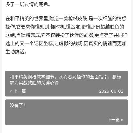
多了一层友情的底色。
在和平精英的世界里,赠送一款枪械皮肤,是一次细腻的情感
操作,它要求你懂规则,懂时机,懂战友,更懂那份超越胜负的
联结,当馈赠完成,它不仅装扮了伙伴的武器,更点亮了共同征
途上的又一个记忆坐标,让虚拟的战场,因真实的情谊而更加
生动鲜活。
和平精英钢枪教学细节，从心态到操作的全面指南，副标
题为实战致胜的关键心得
« 上一篇
2026-06-02
没有了！
下一篇 »