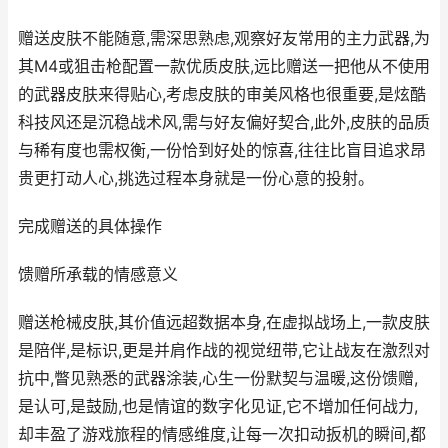
赠送皮肤不能随意,需深思熟虑,观察好友常用的主力武器,为
其M4或狙击枪配置一款优质皮肤,远比赠送一把他从不使用
的武器皮肤来得贴心,考虑皮肤的审美风格也很重要,是炫酷
科技风还是沉稳战术风,需与好友偏好契合,此外,皮肤的品质
与稀有度也需权衡,一份恰到好处的惊喜,往往比盲目追求昂
贵更打动人心,挑选过程本身就是一份心意的投射。
完成赠送的具体操作
馈赠所承载的情感意义
赠送枪械皮肤,其价值远超数据本身,在虚拟战场上,一款皮肤
是陪伴,是标识,更是并肩作战的视觉纽带,它让战友在激烈对
抗中,瞥见熟悉的武器涂装,心生一份默契与温暖,这份馈赠,
是认可,是鼓励,也是情谊的数字化见证,它不增加任何战力,
却丰盈了游戏旅程的情感维度,让每一次扣动扳机的瞬间,都