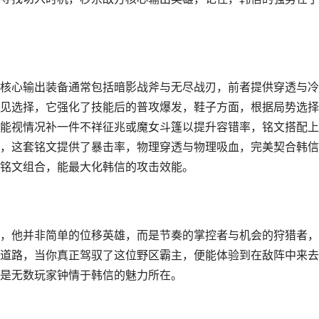
核心输出装备通常包括暗影战斧与无尽战刃，前者提供穿透与冷
见选择，它强化了技能后的普攻爆发，鞋子方面，根据局势选择
能视情况补一件不祥征兆或魔女斗篷以提升容错率，铭文搭配上
，这套铭文提供了暴击率，物理穿透与物理吸血，完美契合韩信
铭文组合，能最大化韩信的攻击效能。
，他并非简单的位移英雄，而是节奏的掌控者与机会的狩猎者，
道路，当你真正驾驭了这位野区霸主，便能体验到在敌阵中来去
是无数玩家钟情于韩信的魅力所在。