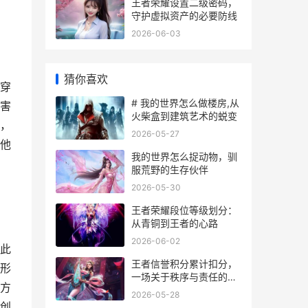
王者荣耀设置二级密码，
守护虚拟资产的必要防线
2026-06-03
猜你喜欢
穿
# 我的世界怎么做楼房,从
害
火柴盒到建筑艺术的蜕变
，
2026-05-27
他
我的世界怎么捉动物，驯
服荒野的生存伙伴
2026-05-30
王者荣耀段位等级划分：
从青铜到王者的心路
2026-06-02
此
王者信誉积分累计扣分，
形
一场关于秩序与责任的游
方
戏内修行
2026-05-28
创