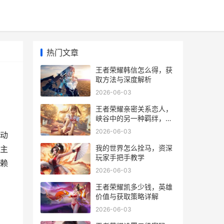
热门文章
王者荣耀韩信怎么得，获
取方法与深度解析
2026-06-03
王者荣耀亲密关系恋人，
峡谷中的另一种羁绊，副
标题，从游戏CP到情感纽
2026-06-03
动
带
我的世界怎么拴马，资深
主
玩家手把手教学
赖
2026-06-03
王者荣耀凯多少钱，英雄
价值与获取策略详解
2026-06-03