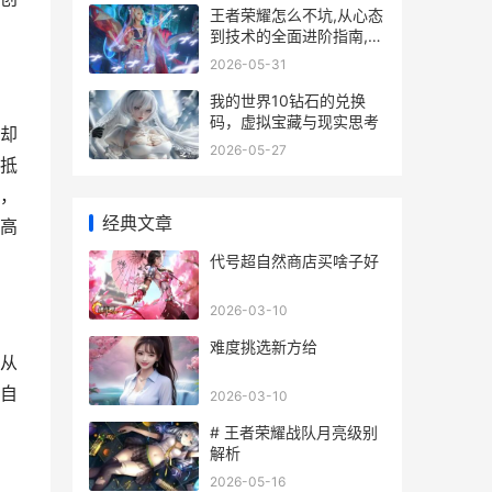
王者荣耀怎么不坑,从心态
到技术的全面进阶指南,副
标题成为团队可靠的支柱
2026-05-31
我的世界10钻石的兑换
码，虚拟宝藏与现实思考
却
2026-05-27
抵
，
经典文章
高
代号超自然商店买啥子好
2026-03-10
难度挑选新方给
从
自
2026-03-10
# 王者荣耀战队月亮级别
解析
2026-05-16