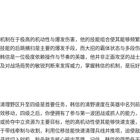
机制在于极高的机动性与爆发伤害，他的技能组合使其能够频繁
技能的后跳横扫是主要的爆发手段，而大招的霸体状态与多段伤
韩信是一位极度依赖操作与节奏的英雄，他并非正面攻坚的战士
及对战场局势的敏锐判断来发挥威力，掌握韩信的机制，是玩好
清理野区升至四级是首要任务，韩信的清野速度在英雄中名列前
效移动，四级之后，你便拥有了参与第一波团战或抓人的能力，
或抢夺中立资源为主要目标，他的高机动性使其能够快速支援，
于带线牵制与收割，利用位移技能快速清理兵线并推塔，迫使敌
寻找切入时机，秒杀敌方核心输出英雄，记住，韩信的强势在于