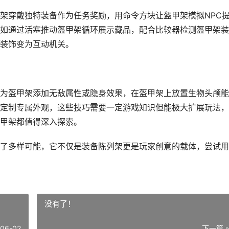
架穿戴独特装备作为任务奖励，用命令方块让盔甲架模拟NPC
如通过活塞推动盔甲架循环展示藏品，配合比较器检测盔甲架装
装饰变为互动机关。
为盔甲架添加无敌属性或隐身效果，在盔甲架上放置生物头颅能
定制专属外观，这些技巧需要一定游戏知识但能极大扩展玩法，
甲架都值得深入探索。
了多样可能，它不仅是装备陈列架更是玩家创意的载体，尝试用
没有了！
-06-02
下一篇 