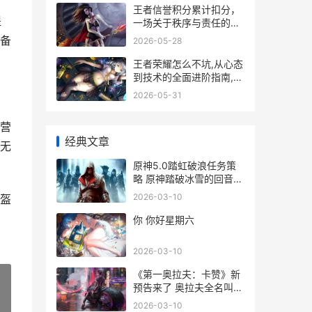
王者信誉积分累计扣分，
提
一场关于秩序与责任的游
戏内修行
备
2026-05-28
王者荣耀怎么不坑,从心态
到技术的全面进阶指南,副
标题成为团队可靠的支柱
2026-05-31
营
经典文章
无
原神5.0踏虹破浪任务策
略 原神踏破冰雪的回音怎
么获得
2026-03-10
盔
你 你好星期六
2026-03-10
《第一奥拉夫：卡赞》新
预告来了 奥拉夫全名叫什
么
2026-03-10
»