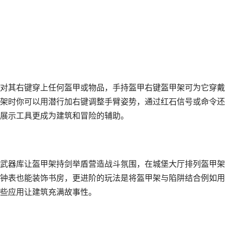
对其右键穿上任何盔甲或物品，手持盔甲右键盔甲架可为它穿戴
架时你可以用潜行加右键调整手臂姿势，通过红石信号或命令还
展示工具更成为建筑和冒险的辅助。
武器库让盔甲架持剑举盾营造战斗氛围，在城堡大厅排列盔甲架
钟表也能装饰书房，更进阶的玩法是将盔甲架与陷阱结合例如用
些应用让建筑充满故事性。