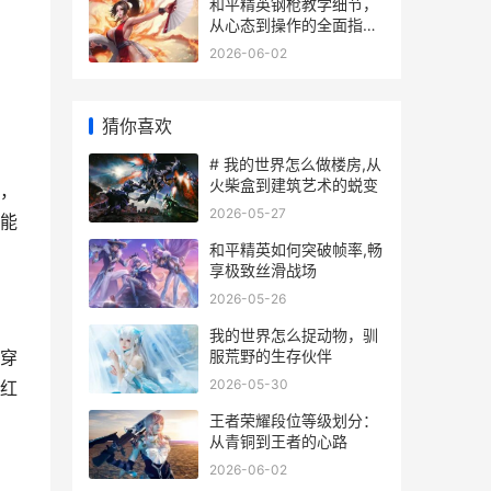
和平精英钢枪教学细节，
从心态到操作的全面指
南，副标题为实战致胜的
2026-06-02
关键心得
猜你喜欢
# 我的世界怎么做楼房,从
火柴盒到建筑艺术的蜕变
，
2026-05-27
能
和平精英如何突破帧率,畅
享极致丝滑战场
2026-05-26
我的世界怎么捉动物，驯
服荒野的生存伙伴
穿
2026-05-30
红
王者荣耀段位等级划分：
从青铜到王者的心路
2026-06-02