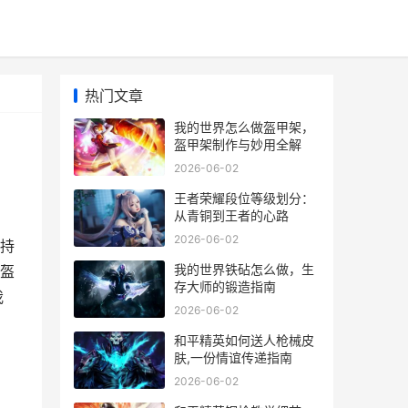
热门文章
我的世界怎么做盔甲架，
盔甲架制作与妙用全解
2026-06-02
王者荣耀段位等级划分：
从青铜到王者的心路
2026-06-02
持
我的世界铁砧怎么做，生
盔
存大师的锻造指南
我
2026-06-02
和平精英如何送人枪械皮
肤,一份情谊传递指南
2026-06-02