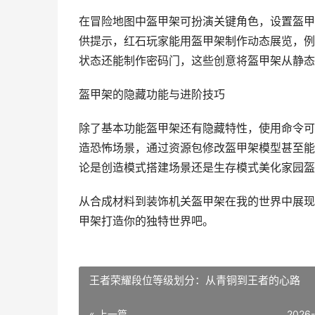
在冒险地图中盔甲架可扮演关键角色，设置盔甲
供提示，红石玩家能用盔甲架制作动态展览，例
状态还能制作密码门，这些创意将盔甲架从静态
盔甲架的隐藏功能与进阶技巧
除了基本功能盔甲架还有隐藏特性，使用命令可
造恐怖场景，通过资源包修改盔甲架模型甚至能
论是创造模式搭建场景还是生存模式美化家园盔
从合成材料到装饰机关盔甲架在我的世界中展现
甲架打造你的独特世界吧。
王者荣耀段位等级划分：从青铜到王者的心路
« 上一篇
2026