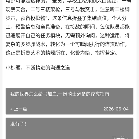
电邮可能是这样的，“全员，学校主楼东侧入口集结，一号
观察天台，二号三楼架枪，三号与我突击，注意听二楼脚
步声，预备投掷物”，这条信息折叠了集结点位，个人分
工，预警信息和道具准备，在接敌的瞬间，每位队员都能
迅速展开自己的任务模块，无需额外询问，这种运用，将
复杂的多步骤战术，转化为一个可瞬间执行的连贯动作，
这正是折叠艺术的精髓所在，化繁为简，指挥若定。
小标题，不断精进的沟通之道
我的世界怎么给马加血,一份骑士必备的疗愈指南
« 上一篇
2026-06-04
没有了！
下一篇 »