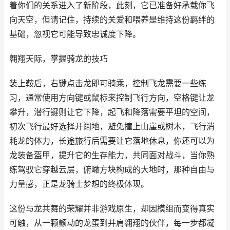
着你们的关系进入了新阶段，此刻，它已准备好承载你飞
向天空，但请记住，持续的关爱和喂养是维持这份羁绊的
基础，忽视它可能导致忠诚度下降。
翱翔天际，掌握骑龙的技巧
装上鞍后，右键点击龙即可骑乘，控制飞龙需要一些练
习，通常使用方向键或鼠标来控制飞行方向，空格键让龙
攀升，潜行键则让它下降，起飞和降落需要平坦的空间，
初次飞行最好选择开阔地，避免撞上山崖或树木，飞行消
耗龙的体力，长途旅行后需要让它落地休息，你还可以为
龙装备盔甲，提升它的生存能力，共同面对战斗，当你熟
练驾驭它穿越云层，俯瞰方块构成的大地时，那种自由与
力量感，正是龙骑士梦想的终极体现。
这份与龙共舞的荣耀并非游戏原生，却因模组而变得真实
可触，从一颗颤动的龙蛋到并肩翱翔的伙伴，每一步都凝