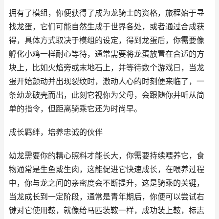
拥有了模组，你便获得了成为龙骑士的资格，旅程始于寻
找龙蛋，它们可能自然生成于世界各处，或者通过合成获
得，具体方式取决于模组的设定，得到龙蛋后，你需要像
孵化小鸡一样耐心等待，通常需要将龙蛋放置在合适的方
块上，比如火焰旁或末地石上，并等待数个游戏日，当龙
蛋开始颤动并出现裂纹时，激动人心的时刻便来临了，一
条幼龙破壳而出，此刻它视你为父母，会跟随你并听从简
单的指令，但距离骑乘它还为时尚早。
成长羁绊，培养忠诚的伙伴
幼龙需要你的精心照料才能长大，你需要持续喂养它，食
物通常是生鱼或生肉，这能促进它快速成长，在喂养过程
中，你与龙之间的亲密度会不断提升，这是骑乘的关键，
当龙成长到一定阶段，通常是青年期后，你便可以尝试右
键对它使用鞍，就像给马匹装鞍一样，成功装上鞍，标志