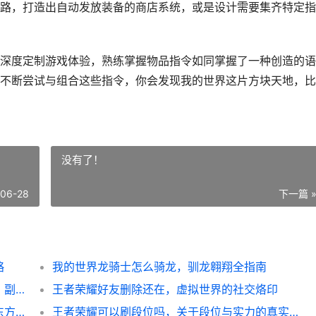
路，打造出自动发放装备的商店系统，或是设计需要集齐特定指
深度定制游戏体验，熟练掌握物品指令如同掌握了一种创造的语
不断尝试与组合这些指令，你会发现我的世界这片方块天地，比
没有了！
-06-28
下一篇 
略
我的世界龙骑士怎么骑龙，驯龙翱翔全指南
我的世界药水怎么喷溅，酿造与投掷的艺术，副标题，探索药水运用的核心奥秘
王者荣耀好友删除还在，虚拟世界的社交烙印
我的世界怎么建古建筑，副标题为匠心营造东方殿宇
王者荣耀可以刷段位吗，关于段位与实力的真实思考