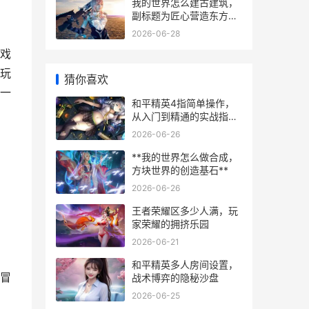
我的世界怎么建古建筑，
副标题为匠心营造东方殿
宇
2026-06-28
戏
玩
猜你喜欢
一
和平精英4指简单操作，
从入门到精通的实战指
南，副标题，轻松掌控战
2026-06-26
场的高效操作方案
**我的世界怎么做合成，
方块世界的创造基石**
2026-06-26
王者荣耀区多少人满，玩
家荣耀的拥挤乐园
2026-06-21
和平精英多人房间设置，
冒
战术博弈的隐秘沙盘
2026-06-25