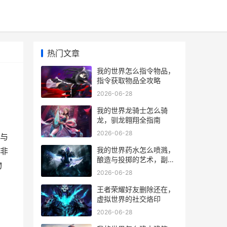
热门文章
我的世界怎么指令物品，
指令获取物品全攻略
2026-06-28
我的世界龙骑士怎么骑
龙，驯龙翱翔全指南
2026-06-28
与
我的世界药水怎么喷溅，
非
酿造与投掷的艺术，副标
物
题，探索药水运用的核心
2026-06-28
奥秘
王者荣耀好友删除还在，
虚拟世界的社交烙印
2026-06-28