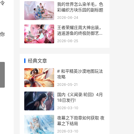
令
我的世界怎么染羊毛，色
彩编织方块乐园的副标题
2026-06-24
王者荣耀庄周大神出装，
逍遥游鱼的终极防御艺
你
术，副标题，以柔克刚的
2026-06-25
峡谷节奏掌控者
经典文章
# 和平精英沙漠地图玩法
攻略
»
2026-05-21
国内《义闻录:轮回》4月
18日发行!
2026-03-10
夜幕之下勋章如何获取 夜
幕之下结局
2026-03-10