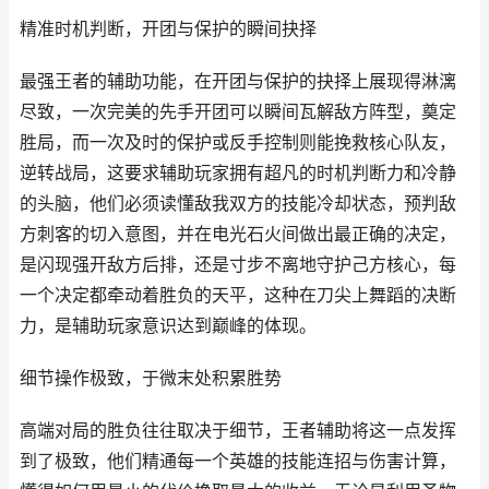
精准时机判断，开团与保护的瞬间抉择
最强王者的辅助功能，在开团与保护的抉择上展现得淋漓
尽致，一次完美的先手开团可以瞬间瓦解敌方阵型，奠定
胜局，而一次及时的保护或反手控制则能挽救核心队友，
逆转战局，这要求辅助玩家拥有超凡的时机判断力和冷静
的头脑，他们必须读懂敌我双方的技能冷却状态，预判敌
方刺客的切入意图，并在电光石火间做出最正确的决定，
是闪现强开敌方后排，还是寸步不离地守护己方核心，每
一个决定都牵动着胜负的天平，这种在刀尖上舞蹈的决断
力，是辅助玩家意识达到巅峰的体现。
细节操作极致，于微末处积累胜势
高端对局的胜负往往取决于细节，王者辅助将这一点发挥
到了极致，他们精通每一个英雄的技能连招与伤害计算，