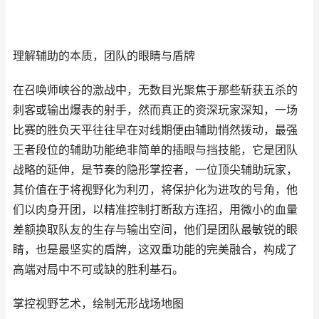
理解辅助的本质，团队的眼睛与盾牌
在召唤师峡谷的激战中，无数目光聚焦于那些斩获五杀的
刺客或输出爆表的射手，然而真正的资深玩家深知，一场
比赛的胜负天平往往早在对线期便由辅助悄然拨动，最强
王者段位的辅助功能绝非简单的插眼与挡技能，它是团队
战略的延伸，是节奏的隐形掌控者，一位顶尖辅助玩家，
其价值在于将视野化为利刃，将保护化为进攻的号角，他
们以肉身开团，以精准控制打断敌方连招，用微小的血量
差额换取队友的生存与输出空间，他们是团队最敏锐的眼
睛，也是最坚实的盾牌，这双重功能的完美融合，构成了
高端对局中不可或缺的胜利基石。
掌控视野艺术，绘制无形战场地图