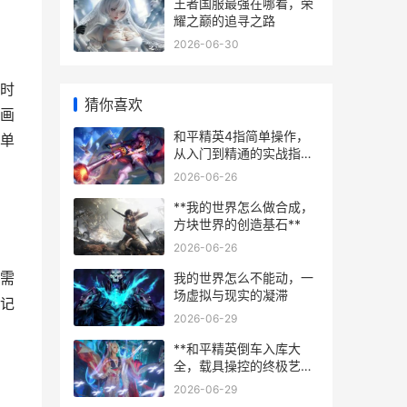
王者国服最强在哪看，荣
耀之巅的追寻之路
2026-06-30
时
猜你喜欢
画
和平精英4指简单操作，
单
从入门到精通的实战指
南，副标题，轻松掌控战
2026-06-26
场的高效操作方案
**我的世界怎么做合成，
方块世界的创造基石**
2026-06-26
需
我的世界怎么不能动，一
场虚拟与现实的凝滞
记
2026-06-29
**和平精英倒车入库大
全，载具操控的终极艺术
**
2026-06-29