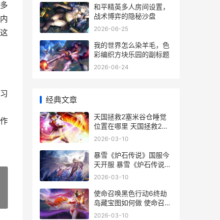
多
和平精英多人房间设置，
战术博弈的隐秘沙盘
内
2026-06-25
这
我的世界怎么染羊毛，色
彩编织方块乐园的副标题
2026-06-24
习
经典文章
天国拯救2塞米谷仓睡觉
作
位置在哪里 天国拯救2塞
米该保密吗
2026-03-10
暴雪《炉石传说》国服今
天开服 暴雪《炉石传说》
在哪看
2026-03-10
使命召唤黑色行动6终劫
»
岛藏宝图如何做 使命召唤
黑色行动7有剧情模式吗
2026-03-10