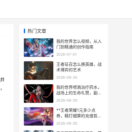
热门文章
我的世界怎么视频，从入
门到精通的创作指南
2026-07-01
王者征召怎么换英雄，战
术博弈的艺术
2026-06-30
并
我的世界喷溅治疗药水，
，
战场上的生命礼赞，副标
题，团队存续的瞬间抉择
2026-06-30
**王者荣耀1元多少点
券，精打细算的充值哲学
**
2026-06-30