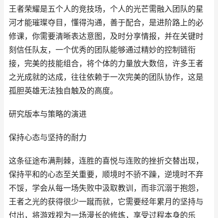
王者荣耀是五个人的竞技场，个人的光芒需融入团队的星
河才能璀璨夺目，懂得沟通，善于配合，是进阶路上的必
修课，你需要清晰表达意图，及时分享情报，并在关键时
刻信任队友，一个优秀的团队能够通过精妙的控制链衔
接，完美的技能组合，将个体的力量放大数倍，许多王者
之光成就的达成，往往依赖于一次完美的团队协作，这是
孤胆英雄无法独自触及的高度。
研究版本与策略的演进
保持心态与坚持的耐力
这条征途布满荆棘，连胜的喜悦与连败的挫折交替出现，
保持平和的心态至关重要，顺境时不骄不躁，逆境时不弃
不馁，学会从每一场失败中汲取教训，而非沉溺于抱怨，
王者之光的获得很少一蹴而就，它需要经年累月的坚持与
付出，将游戏视为一场漫长的修炼，享受过程本身的乐