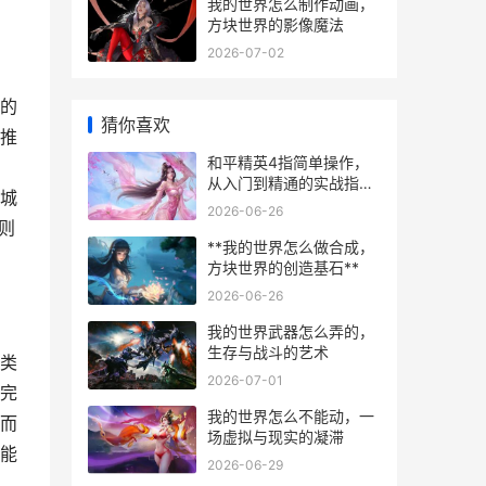
我的世界怎么制作动画，
方块世界的影像魔法
2026-07-02
的
猜你喜欢
推
和平精英4指简单操作，
从入门到精通的实战指
城
南，副标题，轻松掌控战
2026-06-26
场的高效操作方案
则
**我的世界怎么做合成，
方块世界的创造基石**
2026-06-26
我的世界武器怎么弄的，
生存与战斗的艺术
类
2026-07-01
完
我的世界怎么不能动，一
而
场虚拟与现实的凝滞
能
2026-06-29