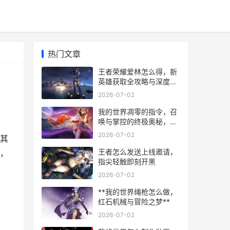
热门文章
王者荣耀爱林怎么得，新
英雄获取全攻略与深度解
析
2026-07-02
我的世界凋零的指令，召
唤与掌控的终极奥秘，副
标题，深入解析凋零召唤
2026-07-02
其
与战斗策略
王者怎么发送上线邀请，
，
指尖轻触即刻开黑
2026-07-02
**我的世界绳枪怎么做，
红石机械与冒险之梦**
2026-07-02