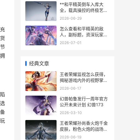
**和平精英倒车入库大
全，载具操控的终极艺术
**
2026-06-29
怎么查看和平精英的敌
充
人，副标题，资深玩家的
货
战场洞察术
2026-07-01
节
拥
经典文章
王者荣耀监视怎么获得，
揭秘游戏内外的视野掌控
之道，副标题，资深玩家
2026-06-17
教你如何洞悉战场全局
陷
幻兽帕鲁发行一周年官方
选
公开未来计划 幻兽173
备
2026-03-10
玩
王者荣耀孙尚香火炮千金
皮肤，粉色火炮的战场华
尔兹
2026-06-19