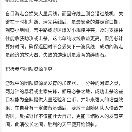
盲目游走会损失大量兵线，而固守线上则会错过战机，关
键在于时机判断，清完兵线后，是最安全的游走窗口期，
观察小地图，若中路或野区爆发小规模冲突，及时支援往
往能收获助攻或击杀，这比单纯收线收益更高，但务必计
算好时间，确保返回时不会丢失下一波兵线，成功的游走
是经济的放大器，失败的游走则是发育的绊脚石。
积极参与团队资源争夺
游戏中的团队资源是发育的加速器，一分钟的河道之灵，
两分钟的暴君或主宰先锋，都是必争之地，成功击杀这些
目标能为全队提供大量经验和金币，并带来强大的增益效
果，在自身有一定装备基础后，要敢于跟随团队入侵敌方
野区，反掉野怪不仅能壮大自己，更能压缩敌人的发育空
间，此消彼长之间，胜利的天平便开始倾斜。