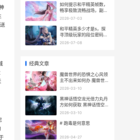
如何提示和平精英帧数，
神
畅享极致流畅战场，副标
生
题，资深玩家实战优化指
2026-07-03
南
传送
和平精英多少才是s，探
寻顶级玩家的段位密码，
副标题，从数据到意识的
2026-07-08
全面解析
经典文章
城
设
魔兽世界的恐惧之心风领
主不出来如何办 魔兽世界
天
恐惧废土怎么去
2026-03-10
黑神话悟空龙光倍力丸丹
方如何获取 黑神话悟空龙
光倍力丸和伏虎丸可以叠
2026-03-10
加
完
# 跑毒是何意思
的
于
2026-04-27