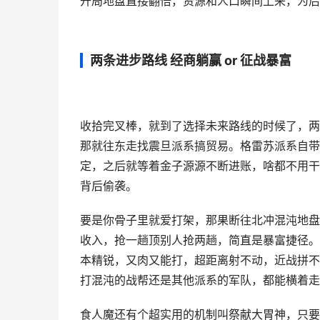
开局地盘直接翻倍，资源和人口瞬间上来，为后
两条进步路线 经商躺赢 or 征战暴富
收拾完叉棒，就到了选择未来路线的时候了，两
那就往东走找震旦派系搞贸易。格雷苏派系自带
定，之后就等着金子源源不断进账，啥都不用干
背后偷袭。
要是你骨子里就爱打架，那果断往北冲混沌地盘
收入，抢一趟顶别人抢两趟，简直是暴富捷径。
本精锐，又肉又能打，超距离射不动，近战拼不
打混沌的战帮还是其他派系的军队，都能横着走
食人魔还有个超实用的机制叫祭献大胃神，只要