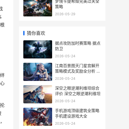
梦境卡提希娅完美过关全
策略
找
2026-05-29
%
根
猜你喜欢
据点攻防加时赛策略 据点
防卫
2026-05-24
江南百景图天门星宫解开
策略模式及奖励全分析 江
绊
南百景图南天门放哪个城
2026-05-24
市
心
深空之眼逆潮利维坦综合
评价 深空之眼逆潮利维坦
2026-05-24
抡
手机游戏顶级建筑全策略
破
手机建设游戏大全
，
2026-05-24