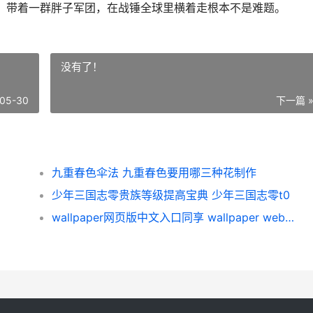
机制，带着一群胖子军团，在战锤全球里横着走根本不是难题。
没有了！
05-30
下一篇 
九重春色伞法 九重春色要用哪三种花制作
少年三国志零贵族等级提高宝典 少年三国志零t0
wallpaper网页版中文入口同享 wallpaper website