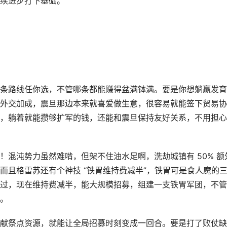
续进步打下基础。
条路线任你选，不管哪条都能赚得盆满钵满。要是你想躺赢发育
外交加成，震旦那边本来就喜爱做生意，很容易就能签下贸易协
，躺着就能攒够扩军的钱，还能和震旦保持友好关系，不用担心
！混沌势力虽然难啃，但架不住油水足啊，洗劫城镇有 50% 额
而且格雷苏还有个神技 “铁胃维持费减半”，铁胃可是食人魔的
过，现在维持费减半，能大规模招募，组建一支铁胃军团，不管
。
献祭点资源，就能让全局招募时刻变成一回合。要是打了败仗缺