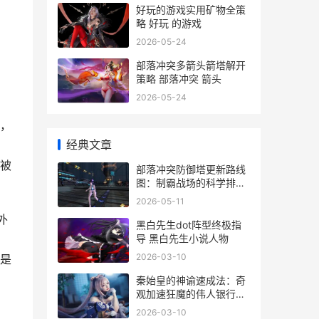
好玩的游戏实用矿物全策
略 好玩 的游戏
2026-05-24
部落冲突多箭头箭塔解开
策略 部落冲突 箭头
2026-05-24
，
经典文章
被
部落冲突防御塔更新路线
图：制霸战场的科学排序
术 部落冲突防御塔升级顺
2026-05-11
序
外
黑白先生dot阵型终极指
导 黑白先生小说人物
三
2026-03-10
是
秦始皇的神谕速成法：奇
观加速狂魔的伟人银行指
导 秦始皇永远的神
2026-03-10