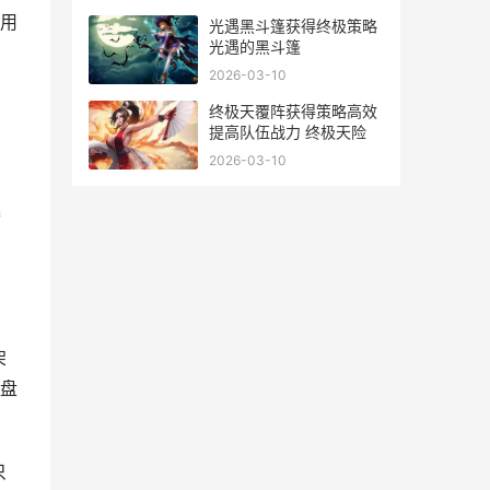
用
光遇黑斗篷获得终极策略
光遇的黑斗篷
2026-03-10
终极天覆阵获得策略高效
提高队伍战力 终极天险
2026-03-10
器
，
架
盘
只