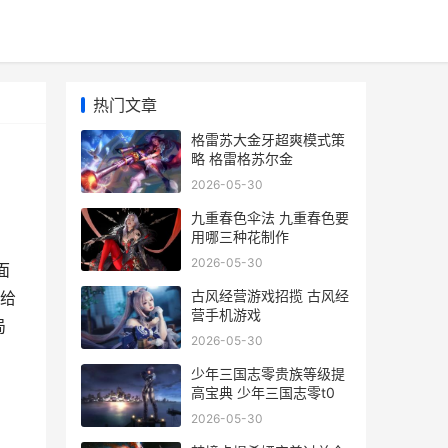
热门文章
格雷苏大金牙超爽模式策
略 格雷格苏尔金
2026-05-30
九重春色伞法 九重春色要
用哪三种花制作
2026-05-30
面
古风经营游戏招揽 古风经
给
营手机游戏
局
2026-05-30
少年三国志零贵族等级提
高宝典 少年三国志零t0
2026-05-30