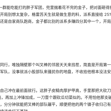
着一群能吃能打的胖子军团，兜里揣着花不完的金子，把对面砸得
开局别想太复杂，格雷苏天生就是做生意的料，派系直接给 25
还是自家商队跑商，金子都比别的派系多赚四分其中一个，开局
同行，唯独隔壁那个叫叉棒的邻居天天来找茬，简直是开局第一
军队，没事就派小股部队来骚扰你的地盘，不收拾他根本没法安
自己冲在最前面就行。这胖子皮糙肉厚护甲高，手里那把大砍刀
就高，再加上冲锋加成，一刀壹个跟砍瓜切菜似的。不用怕他那支
，分分钟就能把叉棒的部队碾平，顺便把他的两个镇子收归己有