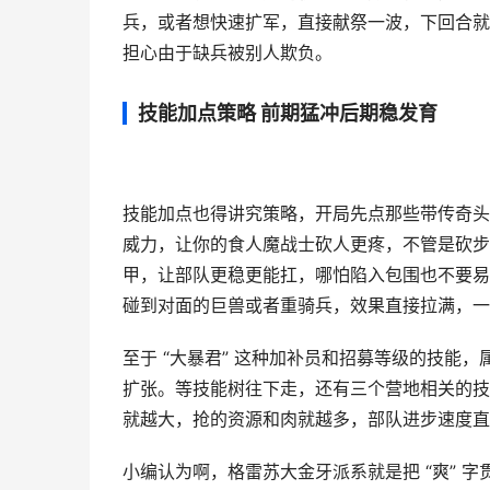
兵，或者想快速扩军，直接献祭一波，下回合就
担心由于缺兵被别人欺负。
技能加点策略 前期猛冲后期稳发育
技能加点也得讲究策略，开局先点那些带传奇头
威力，让你的食人魔战士砍人更疼，不管是砍步
甲，让部队更稳更能扛，哪怕陷入包围也不要易
碰到对面的巨兽或者重骑兵，效果直接拉满，一
至于 “大暴君” 这种加补员和招募等级的技能
扩张。等技能树往下走，还有三个营地相关的技
就越大，抢的资源和肉就越多，部队进步速度直
小编认为啊，格雷苏大金牙派系就是把 “爽” 