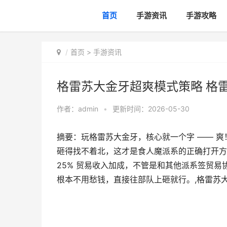
首页
手游资讯
手游攻略
首页
>
手游资讯
格雷苏大金牙超爽模式策略 格
作者：
admin
•
更新时间：2026-05-30
摘要：玩格雷苏大金牙，核心就一个字 —— 
砸得找不着北，这才是食人魔派系的正确打开方
25% 贸易收入加成，不管是和其他派系签贸
根本不用愁钱，直接往部队上砸就行。,格雷苏