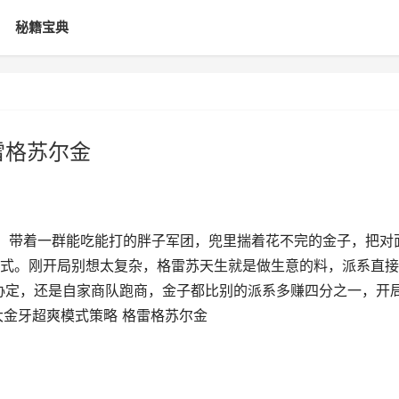
秘籍宝典
雷格苏尔金
爽！带着一群能吃能打的胖子军团，兜里揣着花不完的金子，把对
式。刚开局别想太复杂，格雷苏天生就是做生意的料，派系直接
易协定，还是自家商队跑商，金子都比别的派系多赚四分之一，开
大金牙超爽模式策略 格雷格苏尔金