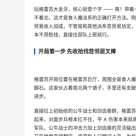
玩格雷苏大金牙，核心就壹个字 —— 爽！带
不着北，这才是食人魔派系的正确打开方法。刚
贸易收入加成，不管是和其他派系签贸易协定，
本不用愁钱，直接往部队上砸就行。
开局第一步 先收拾找茬邻居叉棒
格雷苏开局位置在格雷苏巨厅，周围全是食人魔
脚石。这家伙占着南北两个镇子，手里还有支破
进步。
直接拉上初始给的公牛战士和剑齿兽群，格雷苏
起来，对面步兵根本扛不住，平 A 伤害本来
军队，公牛战士的冲击力加上剑齿兽的灵活输出