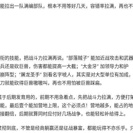
能拉出一队满编部队，根本不用等好几天，容错率拉满，再也不
衔的技能，把战斗力拉满再说。“部落贼子” 能加近战攻击和武
兵还是砍巨兽，伤害都能提高一大截；“大金牙” 加领导力和护
崩阵型；“屠龙圣手” 别看名字唬人，其实是对大型单位有加成
刀就能砍得巨兽嗷嗷叫，再也不用怕被巨兽踩扁。
，属于后期发育用的，前期不用急着点，先把战斗力拉满，方便打
能，最后壹个能加营地上限，这个必须点！营地越多，能占的地
接翻倍，后期就算同时应付好几场战争，也能轻松补给得上。
字贯彻到底，不管是经商躺赢还是征战暴富，都能玩得不亦乐乎。