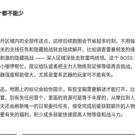
个都不能少
开区域内的全部传送点，这样后续跑图会节省超多时刻，不用每
关的支线任务和隐藏挑战就会陆续解开，比如调查雷暴频发的缘
激的隐藏挑战 —— 深入区域深处击败雷鸣统领。这个 BOSS 
小喽啰帮忙，提议组队或者把主力人物练到足够等级再去挑战，
器强度帮助很大，尤其是雷系武器的玩家可不能有失。
品，地图上的标记会给你提示，有些宝箱需要解谜才能打开，比
置，别有失任何壹个，里面的资源可是等于丰厚的，从摩拉到人
天还会刷新唯一的日常委托任务，接受完成后能获取额外的人物
要有失的福利，积少成多就能快速提高人物等级和战斗力。