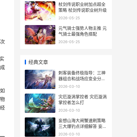
杖剑传说职业树加点超全
策略 杖剑传说职业树升级
2026-05-25
元气骑士强势人物主推 元
气骑士最强角色搭配
次
2026-05-25
实
经典文章
成
刺客装备终极指导：三神
器组合和战场应变全分析
刺客级装配
2026-03-10
如
灾厄漩涡掌控者 灾厄漩涡
物
掌控者怎么打
经
2026-03-10
妄想山海大闸蟹速刷策略
三大爆钓点详细解答 妄想
山海螃蟹怎么打
2026-03-10