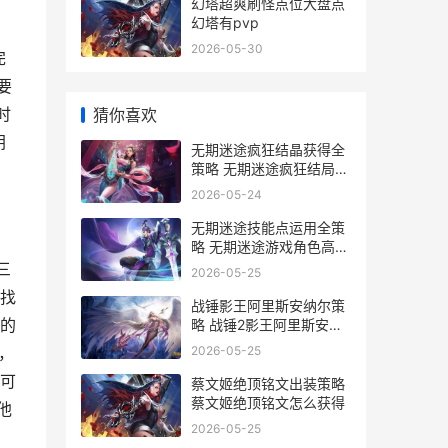
幻塔超爽刷怪点位大盘点
幻塔有pvp
2026-05-30
完
要
时
猜你喜欢
钥
无期迷途疯狂结晶获得全
策略 无期迷途疯狂结局怎
么打
2026-05-24
无期迷途技能点运用全策
略 无期迷途游戏角色高清
图片
三
2026-05-25
找
战锤影王阿里斯安纳尔策
的
略 战锤2影王阿里斯安纳
尔
2026-05-25
，
可
蔡文姬绝顶铭文出装策略
蔡文姬绝顶铭文怎么获得
他
2026-05-25