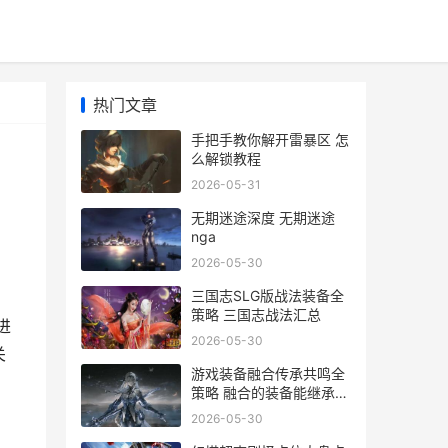
热门文章
手把手教你解开雷暴区 怎
么解锁教程
2026-05-31
无期迷途深度 无期迷途
nga
2026-05-30
。
三国志SLG版战法装备全
策略 三国志战法汇总
进
2026-05-30
关
游戏装备融合传承共鸣全
策略 融合的装备能继承到
其他装备上吗
2026-05-30