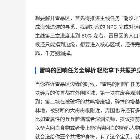
想要解开雷暴区，首先得推进主线任务 “潮汐之
成海蚀遗迹的寻觅，找到对应的 NPC 完成
主线第三章进度走到 80% 左右，雷暴区的
候还只能摸到边缘，想要进入核心区域，还得完成
匙，千万别漏掉。
雷鸣的回响任务全解析 轻松拿下共振护
当你靠近雷暴区边缘的时候，“雷鸣的回响” 任
块碎片的位置都在外围区域，第一块在废弃观测
到；第二块在被破坏的共鸣塔废墟，碎掉的塔基
林地，被劈断的大树树根附近，周围也许还有多
比如雷属性的丘丘萨满或者深渊法师，提议提前
以备点回血食物或者带上能持续回血的奶妈人物
就会送给你壹个共振护身符，有了这个宝贝，就