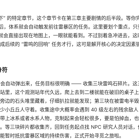
下” 的特定章节，这个章节卡在第三章主要剧情的后半段。等你
对话后，体系就会自动触发前往雷暴区的任务。这里要划个重点，只
入口就会直接出现在地图上，一眼就能看到。不过别着急冲进去，这
后续的 “雷鸣的回响” 任务才行，这可是解开核心的决定因素
身符
务会自动弹出来，任务目标很明确 —— 收集三块雷鸣石碎片。这
站里，这个观测站年代久远，爬上去到二楼就能在破旧的桌子上
旁边的石头堆里藏着，仔细扒拉就能发现；第三块在被雷电半毁
少小丘丘人守着。收集途中大概率会遇到 40 级左右的残余敌人
带上冰系或者水系人物，克制起来会轻松很多，要是怕掉血，也
。等三块碎片都收集齐，回到任务起点找 NPC 研究人员对话，
能暂时抵抗雷暴区域的持续伤害，正式开始寻觅之旅啦。