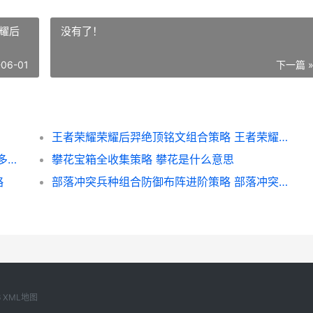
耀后
没有了！
-06-01
下一篇 
王者荣耀荣耀后羿绝顶铭文组合策略 王者荣耀荣耀后羿称号
江南百景图商贾寻找全策略 江南百景图贾商多久来一次
攀花宝箱全收集策略 攀花是什么意思
略
部落冲突兵种组合防御布阵进阶策略 部落冲突兵种组合搭配
6
XML地图