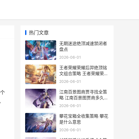
热门文章
无期迷途绝顶减速禁闭者
盘点
2026-06-01
王者荣耀荣耀后羿绝顶铭
文组合策略 王者荣耀荣耀
后羿称号
2026-06-01
江南百景图商贾寻找全策
个
略 江南百景图贾商多久来
，
一次
2026-06-01
攀花宝箱全收集策略 攀花
是什么意思
2026-06-01