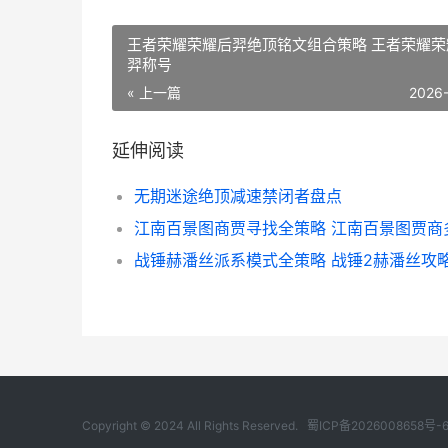
王者荣耀荣耀后羿绝顶铭文组合策略 王者荣耀荣
羿称号
« 上一篇
2026
延伸阅读
无期迷途绝顶减速禁闭者盘点
战锤赫潘丝派系模式全策略 战锤2赫潘丝攻
Copyright © 2024 All Rights Reserved.
蜀ICP备2026008658号-