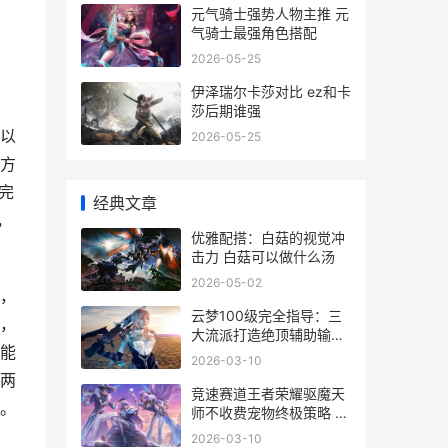
元气骑士强势人物主推 元
气骑士最强角色搭配
2026-05-25
伊泽瑞尔卡莎对比 ez和卡
莎后期谁强
以
2026-05-25
方
完
经典文章
，
优雅配搭：白菇的视觉冲
击力 白菇可以做什么汤
2026-05-02
，
云梦100级完全指导：三
，
大流派打造绝顶辅助输出
能
云梦技能点
2026-03-10
两
竞速赛道王者荣耀驱魔天
。
师不收费宠物终极策略 王
者竞速什么时候上线
2026-03-10