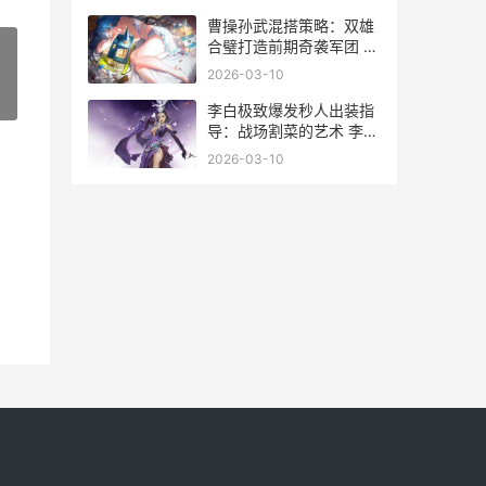
曹操孙武混搭策略：双雄
合璧打造前期奇袭军团 曹
操 孙策
2026-03-10
»
李白极致爆发秒人出装指
导：战场割菜的艺术 李白
极致爆发秒杀的诗句
2026-03-10