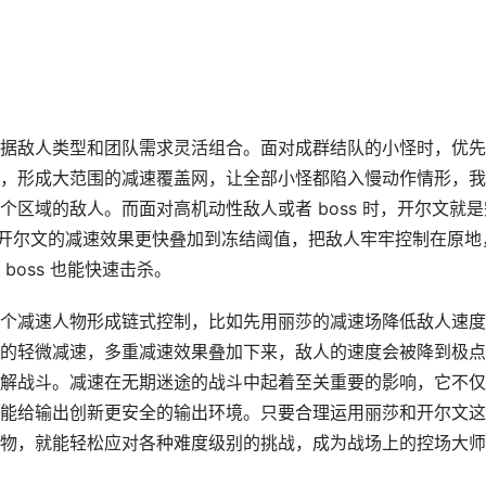
据敌人类型和团队需求灵活组合。面对成群结队的小怪时，优先
，形成大范围的减速覆盖网，让全部小怪都陷入慢动作情形，我
区域的敌人。而面对高机动性敌人或者 boss 时，开尔文就是
物，让开尔文的减速效果更快叠加到冻结阈值，把敌人牢牢控制在原地
oss 也能快速击杀。
个减速人物形成链式控制，比如先用丽莎的减速场降低敌人速度
的轻微减速，多重减速效果叠加下来，敌人的速度会被降到极点
解战斗。减速在无期迷途的战斗中起着至关重要的影响，它不仅
能给输出创新更安全的输出环境。只要合理运用丽莎和开尔文这
物，就能轻松应对各种难度级别的挑战，成为战场上的控场大师