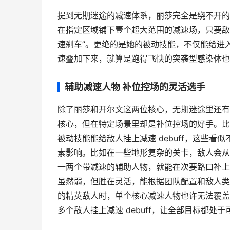
提到无期迷途的减速体系，丽莎完全是绕不开的
在指定区域铺下壹个超大范围的减速场，只要敌
速刹车”。更绝的是她的被动技能，不仅能给进
速叠加下来，就算是跑得飞快的突袭型感染体也
辅助减速人物 补位控场的灵活选手
除了丽莎和开尔文这两位核心，无期迷途里还有
核心，但在特定场景里却是补位控场的好手。比
被动技能能给敌人挂上减速 debuff，这些
素影响。比如在一些地形复杂的关卡，敌人会从
一两个带减速的辅助人物，就能在次要路口补上
虽然弱，但胜在灵活，能根据团队配置和敌人类
的精英敌人时，单个核心减速人物也许无法覆盖
多个敌人挂上减速 debuff，让全部目标都处