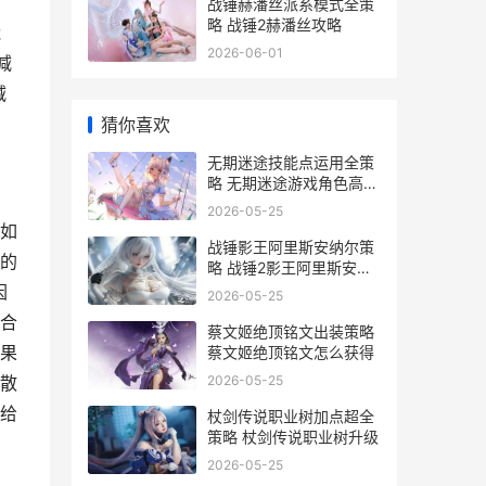
战锤赫潘丝派系模式全策
略 战锤2赫潘丝攻略
能
2026-06-01
减
减
猜你喜欢
无期迷途技能点运用全策
略 无期迷途游戏角色高清
图片
2026-05-25
如
战锤影王阿里斯安纳尔策
的
略 战锤2影王阿里斯安纳
尔
因
2026-05-25
合
蔡文姬绝顶铭文出装策略
果
蔡文姬绝顶铭文怎么获得
2026-05-25
散
给
杖剑传说职业树加点超全
策略 杖剑传说职业树升级
2026-05-25