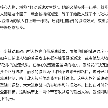
核心人物，堪称 “移动减速发生器”。她的必杀技能一出手，就
人踏进这个圈子，就会被持续减速，等于于给敌人踩了个 “永久
入减速场的敌人打上唯一标记，还能附加额外的减速效果，双重
得慢悠悠挪步。
不少辅助和输出型人物也自带减速效果，虽然他们的减速强度不
如有些输出人物的普通攻击有概率触发轻微减速，或者辅助人物
看似不起眼的减速效果，在核心减速覆盖差点的地方，就能发挥决定
多个路线进攻，丽莎的减速场也许顾不过来全部路口，这时候组
减速控制，防止敌人绕后偷袭我方后排输出。这些人物的减速效
型随时调整，大大进步战斗的容错率和清怪效率。比如在对付分
全部目标，这时候带上一两个带普攻减速的输出人物，就能同时
于可控情形。