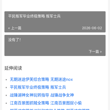
平民叛军毕业终极策略 叛军士兵
« 上一篇
2026-06-02
没有了！
下一篇 »
延伸阅读
无期迷途伊芙综合策略 无期迷途nox
平民叛军毕业终极策略 叛军士兵
战锤湖神女神玩转指导 战锤战争女神
江南百景图抓贼全策略 江南百景图捉小偷