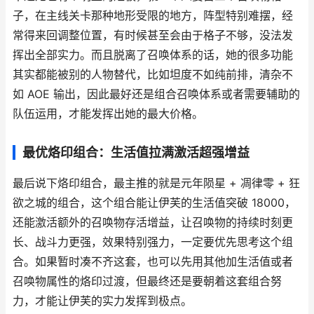
子，在主线关卡那种地形受限的地方，阵型特别难摆，经
常得来回调整位置，有时候甚至会由于格子不够，没法发
挥出全部实力。而且脱离了召唤体系的话，她的很多功能
其实都能被别的人物替代，比如坦度不如纯前排，清杂不
如 AOE 输出，因此最好还是组合召唤体系或者需要辅助的
队伍运用，才能发挥出她的最大价格。
最优烙印组合：生活值拉满激活超强增益
最后说下烙印组合，最主推的就是元年陨星 + 凋律零 + 狂
欲之城的组合，这个组合能让伊芙的生活值突破 18000，
还能激活额外的召唤物存活增益，让召唤物的持续时刻更
长、战斗力更强，效果特别强力，一定要优先思考这个组
合。如果暂时凑不齐这套，也可以先用其他加生活值或者
召唤物属性的烙印过渡，但最终还是要朝着这套组合努
力，才能让伊芙的实力发挥到极点。