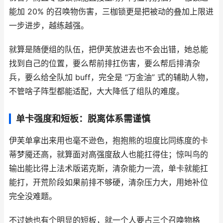
能加 20% 的召唤物伤害，三枷锁更是把被动的叠加上限进
一步进步，越练越强。
就算是随便组的队伍，把伊芙放进去也不会出错，她总能
找到自己的位置，要么帮前排扛伤害，要么帮后排清杂
兵，要么给全队加 buff，完全是 “万金油” 式的辅助人物，
不管啥子阵型都能适配，大大降低了组队的难度。
单卡强度和短板：脱离体系需谨慎
伊芙单拿出来用也毫不逊色，抱抱熊的坦度比同练度的卡
蒂梦魇还高，就算面对高强度敌人也能扛得住；惊叫鸟的
输出能比得上法术版诺克斯，清杂能力一流，单卡就能扛
能打，开荒阶段如果前排不够硬，清杂压力大，用她补位
完全没难题。
不过她也有个明显的短板，就一个人要占三个召唤物格