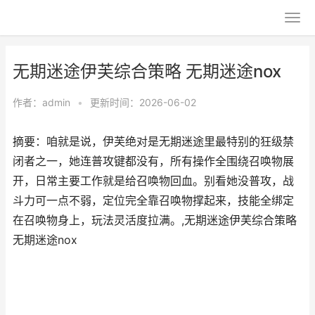
无期迷途伊芙综合策略 无期迷途nox
作者：
admin
•
更新时间：2026-06-02
摘要：咱就是说，伊芙绝对是无期迷途里最特别的狂级禁
闭者之一，她连普攻键都没有，所有操作全围绕召唤物展
开，日常主要工作就是给召唤物回血。别看她没普攻，战
斗力可一点不弱，定位完全靠召唤物撑起来，技能全绑定
在召唤物身上，玩法灵活度拉满。,无期迷途伊芙综合策略
无期迷途nox