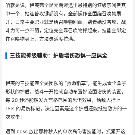
咱就是说，伊芙完全是无期迷途里最特别的狂级禁闭者其
中一个，她连普攻键都没有，全部操作全围绕召唤物展
开，日常主要职业就是给召唤物回血。别看她没普攻，战
斗力可一点不弱，定位完全靠召唤物撑起来，技能全绑定
在召唤物身上，方法灵活度拉满。
三技能神级辅助：护盾增伤恐惧一应俱全
伊芙的三技能完全是团队的 “救命稻草”，能生成壹个盒子
形状的护盾，战斗一开始就自动布置好范围增伤的装置，
每 20 秒还能触发九宫格范围的恐惧效果，给敌人挂上
15% 的易伤标记，决定因素是这个护盾还能抵挡敌方的一
次攻击！
遇到 boss 放出那种秒人的单次高伤害技能时，抓紧开这