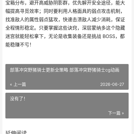
宝箱分布，避开高威胁阴影群，优先解开安全途径，能大
幅提高寻觅效率；同时要利用人格面具的弱点攻击机制，
找准敌人的属性弱点猛攻，快速击溃敌人减少消耗，保证
全程情形稳定。只要掌握这些诀窍，深层蒙纳多这个隐藏
迷宫就能轻松拿下，无论是收集装备还是挑战 BOSS，都
能稳赚不亏！
部落冲突野猪骑士更新全策略 部落冲突野猪骑士cg动画
« 上一篇
2026-06-27
没有了！
下一篇 »
延伸阅读