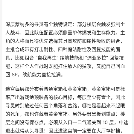
深层蒙纳多的寻觅有个独特设定：部分楼层会触发强制个
人战斗，因此队伍配置必须侧重单体爆发和生存能力。主
角的人格面具得优先选择兼具高攻防和属性吸收的组合，
主推合成带有打击耐性、四种魔法耐性及回复技能的面
具，比如组合 “自我再生” 续航技能和 “迪亚多拉” 回复技
能，这样个人作战时既能扛住敌人的猛攻，又能自己回血
回 SP，续航能力直接拉满。
迷宫每层都分布着普通宝箱和黄金宝箱，黄金宝箱可是概
率产出游戏绝顶装备的核心目标，每层至少有壹个，因此
寻觅时别放过任何壹个角落和岔路，哪怕是看起来不起眼
的死角，都也许藏着黄金宝箱。另外要敲黑板划重点：楼
层之间没有保存点，必须从入口一口气通关到 10 层，中途
退出就得从头寻觅！因此进迷宫前一定要在大厅存好档，