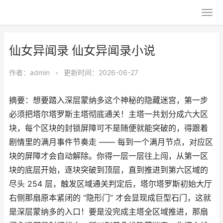
仙女异闻录 仙女异闻录小说
作者：
admin
•
更新时间：2026-06-27
摘要：想要踏入深层蒙纳多这个神秘的隐藏迷宫，第一步
必须把塔尔塔罗斯主塔彻底通关！主塔一共划分成六大区
块，每个区块的封锁屏障可不是随便就能突破的，得跟着
剧情里的满月事件节奏走 —— 每到一个满月节点，对应区
块的屏障才会自动解除。你得一层一层往上闯，从第一区
块的底层开始，逐块突破到顶层，直到推进到第六区域的
尽头 254 层，触发区域通关判定后，塔尔塔罗斯初始大厅
右侧那扇原本紧闭的 “隐形门” 才会显现成巨型石门，这就
是深层蒙纳多的入口！要是没完成主塔全区域推进，那扇