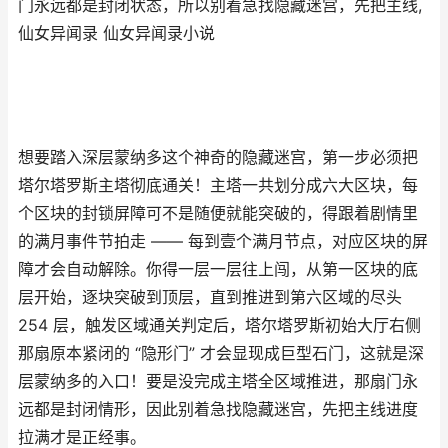
门永远都是封闭状态，所以别着急找隐藏迷宫，先把主线,
仙女异闻录 仙女异闻录小说
想要踏入深层蒙纳多这个神奇的隐藏迷宫，第一步必须把
塔尔塔罗斯主塔彻底通关！主塔一共划分成六大区块，每
个区块的封锁屏障可不是随便就能突破的，得跟着剧情里
的满月事件节拍走 —— 每到壹个满月节点，对应区块的屏
障才会自动解除。你得一层一层往上闯，从第一区块的底
层开始，逐块突破到顶层，直到推进到第六区域的尽头
254 层，触发区域通关判定后，塔尔塔罗斯初始大厅右侧
那扇原本紧闭的 “隐形门” 才会显现成巨型石门，这就是深
层蒙纳多的入口！要是没完成主塔全区域推进，那扇门永
远都是封闭情形，因此别着急找隐藏迷宫，先把主线进度
拉满才是正经事。