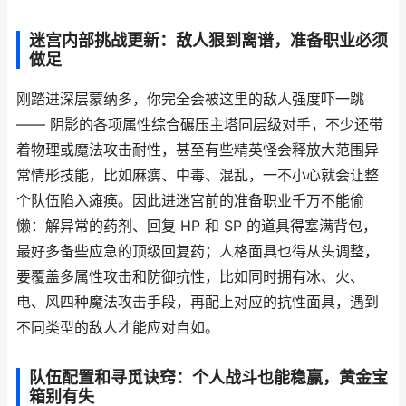
迷宫内部挑战更新：敌人狠到离谱，准备职业必须
做足
刚踏进深层蒙纳多，你完全会被这里的敌人强度吓一跳
—— 阴影的各项属性综合碾压主塔同层级对手，不少还带
着物理或魔法攻击耐性，甚至有些精英怪会释放大范围异
常情形技能，比如麻痹、中毒、混乱，一不小心就会让整
个队伍陷入瘫痪。因此进迷宫前的准备职业千万不能偷
懒：解异常的药剂、回复 HP 和 SP 的道具得塞满背包，
最好多备些应急的顶级回复药；人格面具也得从头调整，
要覆盖多属性攻击和防御抗性，比如同时拥有冰、火、
电、风四种魔法攻击手段，再配上对应的抗性面具，遇到
不同类型的敌人才能应对自如。
队伍配置和寻觅诀窍：个人战斗也能稳赢，黄金宝
箱别有失